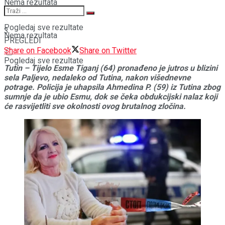
Nema rezultata
Pogledaj sve rezultate
3
Nema rezultata
PREGLEDI
Share on Facebook
Share on Twitter
Pogledaj sve rezultate
Tutin – Tijelo Esme Tiganj (64) pronađeno je jutros u blizini
sela Paljevo, nedaleko od Tutina, nakon višednevne
potrage. Policija je uhapsila Ahmedina P. (59) iz Tutina zbog
sumnje da je ubio Esmu, dok se čeka obdukcijski nalaz koji
će rasvijetliti sve okolnosti ovog brutalnog zločina.