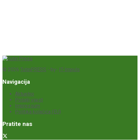
© 2026
TutinPRESS
- by-
IT-Impuls
Navigacija
Aktuelno
Pošalji vijest
Impressum
Politika kolačića (EU)
Pratite nas