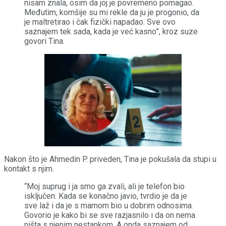
nisam znala, osim da joj je povremeno pomagao.
Međutim, komšije su mi rekle da ju je progonio, da
je maltretirao i čak fizički napadao. Sve ovo
saznajem tek sada, kada je već kasno”, kroz suze
govori Tina.
Nakon što je Ahmedin P. priveden, Tina je pokušala da stupi u
kontakt s njim.
“Moj suprug i ja smo ga zvali, ali je telefon bio
isključen. Kada se konačno javio, tvrdio je da je
sve laž i da je s mamom bio u dobrim odnosima.
Govorio je kako bi se sve razjasnilo i da on nema
ništa s njenim nestankom. A onda saznajem od