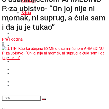
Sandžak
P. za ubistvo- “On joj nije ni
REGIJA
Srbija
momak, ni suprug, a čula sam
SVIJET
i da ju je tukao”
REGIJA
BOŠNJACI
SVIJET
Pre1 godina
0
CRNA HRONIKA
BOŠNJACI
STAV
CRNA HRONIKA
MAGAZIN
STAV
SPORT
MAGAZIN
SPORT