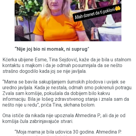
“Nije joj bio ni momak, ni suprug
”
Kćerka ubijene Esme, Tina Sejdović, kaže da je bila u stalnom
kontaktu s majkom i da je odmah posumnjala da se nešto
strašno dogodilo kada joj se nije javljala.
“Mama se bavila sakupljanjem šumskih plodova i uvijek se
uredno javljala. Kada je nestala, odmah smo pokrenuli potragu.
Zvala sam komšije, pokušala da dobijem bilo kakvu
informaciju. Bila je lošeg zdravstvenog stanja i znala sam da
nešto nije u redu”, priča Tina, skrhana bolom.
Ona ističe da nikada nije upoznala Ahmedina P., ali da je od
komšija čula zabrinjavajuće stvari.
“Moja mama je bila udovica 30 godina. Ahmedina P.