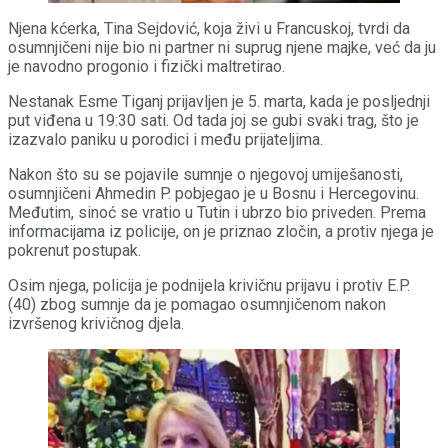
Njena kćerka, Tina Sejdović, koja živi u Francuskoj, tvrdi da
osumnjičeni nije bio ni partner ni suprug njene majke, već da ju
je navodno progonio i fizički maltretirao.
Nestanak Esme Tiganj prijavljen je 5. marta, kada je posljednji
put viđena u 19:30 sati. Od tada joj se gubi svaki trag, što je
izazvalo paniku u porodici i među prijateljima.
Nakon što su se pojavile sumnje o njegovoj umiješanosti,
osumnjičeni Ahmedin P. pobjegao je u Bosnu i Hercegovinu.
Međutim, sinoć se vratio u Tutin i ubrzo bio priveden. Prema
informacijama iz policije, on je priznao zločin, a protiv njega je
pokrenut postupak.
Osim njega, policija je podnijela krivičnu prijavu i protiv E.P.
(40) zbog sumnje da je pomagao osumnjičenom nakon
izvršenog krivičnog djela.