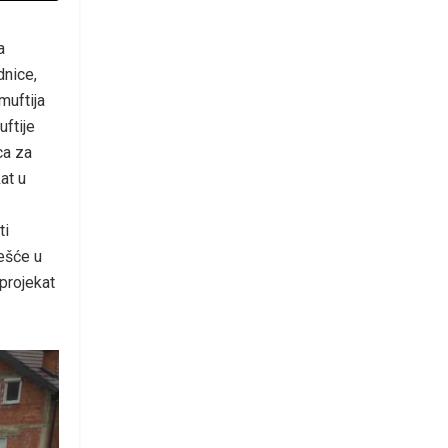
a
dnice,
muftija
uftije
ca za
at u
ti
ešće u
projekat