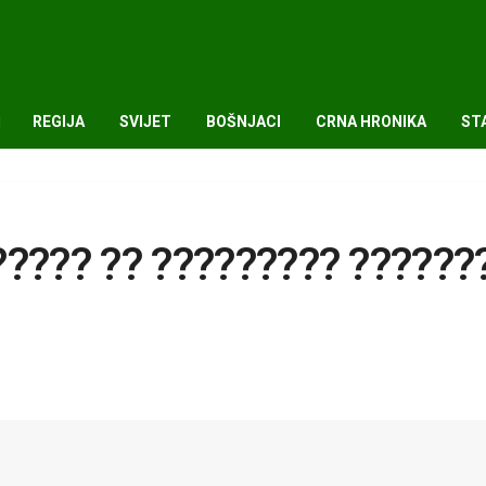
REGIJA
SVIJET
BOŠNJACI
CRNA HRONIKA
ST
????? ?? ????????? ??????