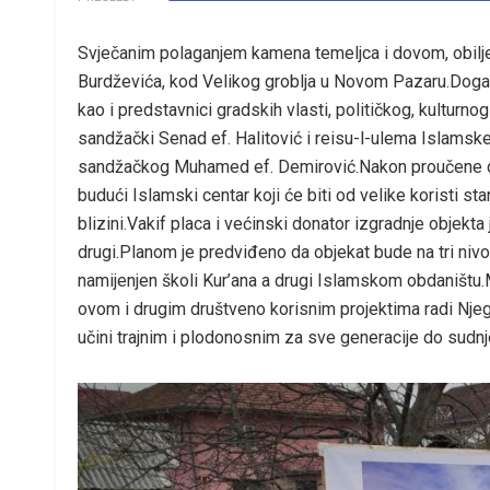
Svječanim polaganjem kamena temeljca i dovom, obiljež
Burdževića, kod Velikog groblja u Novom Pazaru.Događ
kao i predstavnici gradskih vlasti, političkog, kulturno
sandžački Senad ef. Halitović i reisu-l-ulema Islamsk
sandžačkog Muhamed ef. Demirović.Nakon proučene dove
budući Islamski centar koji će biti od velike koristi s
blizini.Vakif placa i većinski donator izgradnje objekta
drugi.Planom je predviđeno da objekat bude na tri nivo
namijenjen školi Kur’ana a drugi Islamskom obdaništu.
ovom i drugim društveno korisnim projektima radi Njega
učini trajnim i plodonosnim za sve generacije do sudn