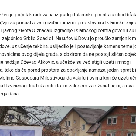
en je početak radova na izgradnji Islamskog centra u ulici Rifat
aju su prisustvovali građani, imami, predstavnici Islamske zaje
g i javnog života.O značaju izgradnje Islamskog centra govorili su 
e zajednice Srbije Sead ef. Nasufović.Dovu je proučio zamjenik m
, uz učenje tekbira, uslijedilo je i postavljanje kamena temelj
tanovnicima ovog dijela grada, s obzirom da ne postoji sličan objek
 je hadžija Dževad Aljković, a učešće su već stigli uzeti i mnogi
a, tako da će pored prostora za obavljanje namaza, jedan sprat bi
Molimo Gospodara Milostivoga da vakifu i svima koji će uzeti uč
 Uzvišenog, trud ukabuli i to im zalogom za dženet učini, a ovaj 
jega dana.