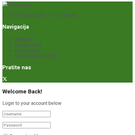
© 2026
TutinPRESS
- by-
IT-Impuls
Navigacija
Aktuelno
Pošalji vijest
Impressum
Politika kolačića (EU)
Pratite nas
Welcome Back!
Login to your account below