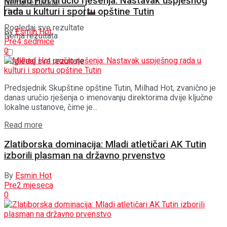
Milhad Hot uručio rješenja: Nastavak uspješnog
Nema rezultata
rada u kulturi i sportu opštine Tutin
Pogledaj sve rezultate
By
Esmin Hot
Nema rezultata
Pre4 sedmice
0
Pogledaj sve rezultate
Predsjednik Skupštine opštine Tutin, Milhad Hot, zvanično je
danas uručio rješenja o imenovanju direktorima dvije ključne
lokalne ustanove, čime je...
Details
Read more
Zlatiborska dominacija: Mladi atletičari AK Tutin
izborili plasman na državno prvenstvo
By
Esmin Hot
Pre2 mjeseca
0