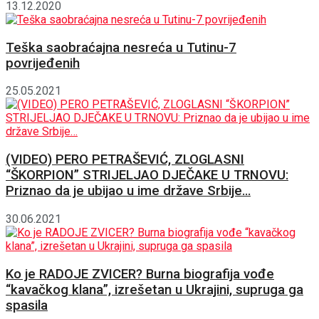
13.12.2020
Teška saobraćajna nesreća u Tutinu-7
povrijeđenih
25.05.2021
(VIDEO) PERO PETRAŠEVIĆ, ZLOGLASNI
“ŠKORPION” STRIJELJAO DJEČAKE U TRNOVU:
Priznao da je ubijao u ime države Srbije…
30.06.2021
Ko je RADOJE ZVICER? Burna biografija vođe
“kavačkog klana”, izrešetan u Ukrajini, supruga ga
spasila