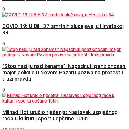
0
COVID-19: U BiH 37 smrtnih slučajeva, u Hrvatskoj
34
0
“Stop nasilju nad ženama”: Napadnuti penzionosani
major policije u Novom Pazaru poziva na protest i
traži pravdu
0
Milhad Hot uručio rješenja: Nastavak uspješnog
rada u kulturi i sportu opštine Tutin