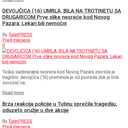
DEVOJČICA (16) UMRLA, BILA NA TROTINETU SA
DRUGARICOM Prve slike nesreće kod Novog
Pazara: Lekari bili nemoćni
By
TutinPRESS
Pre4 mjeseca
0
Teška saobraćajna nesreća kod Novog Pazara završila je
tragično: devojčica (16) preminula je od povreda dok je bila
suvozač na...
Details
Read more
Brza reakcija policije u Tutinu sprečila tragediju,
oduzeto oružje u dve akcije
By
TutinPRESS
Pre4 mjeseca