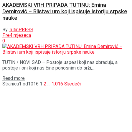
AKADEMSKI VRH PRIPADA TUTINU: Emina
Demirović – Blistavi um koji ispisuje istoriju srpske
nauke
By
TutinPRESS
Pre4 mjeseca
0
TUTIN / NOVI SAD – Postoje uspesi koji nas obraduju, a
postoje i oni koji nas čine ponosnim do srži,...
Details
Read more
Stranica1 od1016
1
2
…
1.016
Sljedeći