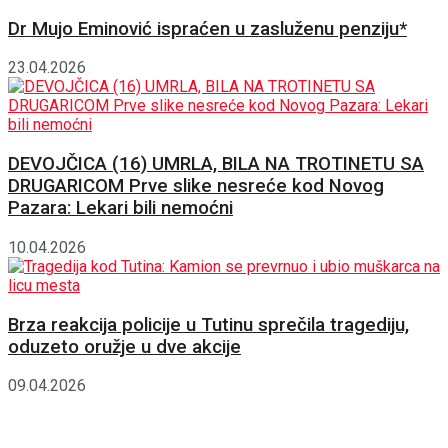
Dr Mujo Eminović ispraćen u zasluženu penziju*
23.04.2026
DEVOJČICA (16) UMRLA, BILA NA TROTINETU SA
DRUGARICOM Prve slike nesreće kod Novog
Pazara: Lekari bili nemoćni
10.04.2026
Brza reakcija policije u Tutinu sprečila tragediju,
oduzeto oružje u dve akcije
09.04.2026