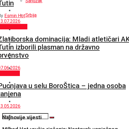
Sandžak
Tutin
REGIJA
Srbija
By
Esmin Hot
13.07.2026
SVIJET
Uncategorized
REGIJA
Zlatiborska dominacija: Mladi atletičari A
BOŠNJACI
SVIJET
Tutin izborili plasman na državno
CRNA HRONIKA
prvenstvo
BOŠNJACI
07.06.2026
STAV
CRNA HRONIKA
BOŠNJACI
MAGAZIN
Pucnjava u selu BoroŠtica – jedna osoba
STAV
ranjena
SPORT
MAGAZIN
23.05.2026
SPORT
Najnovije vijesti