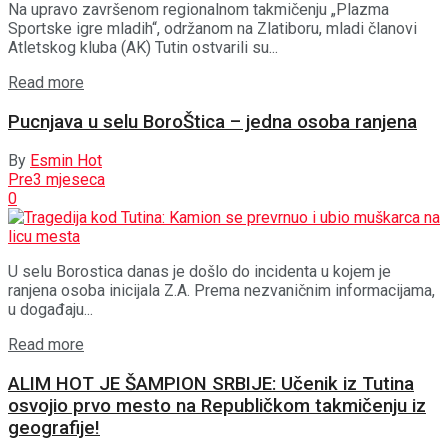
Na upravo završenom regionalnom takmičenju „Plazma
Sportske igre mladih“, održanom na Zlatiboru, mladi članovi
Atletskog kluba (AK) Tutin ostvarili su...
Details
Read more
Pucnjava u selu BoroŠtica – jedna osoba ranjena
By
Esmin Hot
Pre3 mjeseca
0
U selu Borostica danas je došlo do incidenta u kojem je
ranjena osoba inicijala Z.A. Prema nezvaničnim informacijama,
u događaju...
Details
Read more
ALIM HOT JE ŠAMPION SRBIJE: Učenik iz Tutina
osvojio prvo mesto na Republičkom takmičenju iz
geografije!