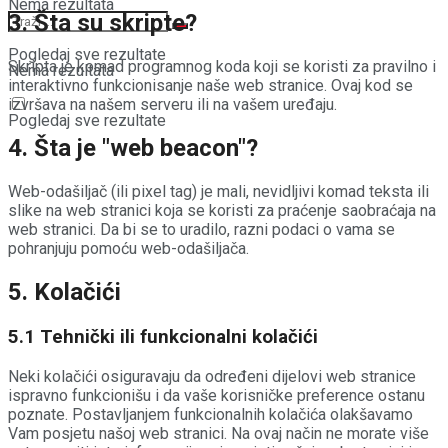
Nema rezultata
3. Šta su skripte?
Pogledaj sve rezultate
Skripta je komad programnog koda koji se koristi za pravilno i
Nema rezultata
interaktivno funkcionisanje naše web stranice. Ovaj kod se
izvršava na našem serveru ili na vašem uređaju.
Pogledaj sve rezultate
4. Šta je "web beacon"?
Web-odašiljač (ili pixel tag) je mali, nevidljivi komad teksta ili
slike na web stranici koja se koristi za praćenje saobraćaja na
web stranici. Da bi se to uradilo, razni podaci o vama se
pohranjuju pomoću web-odašiljača.
5. Kolačići
5.1 Tehnički ili funkcionalni kolačići
Neki kolačići osiguravaju da određeni dijelovi web stranice
ispravno funkcionišu i da vaše korisničke preference ostanu
poznate. Postavljanjem funkcionalnih kolačića olakšavamo
Vam posjetu našoj web stranici. Na ovaj način ne morate više