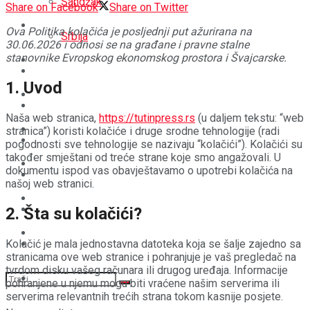
Sandžak
Share on Facebook
Share on Twitter
REGIJA
Ova Politika kolačića je posljednji put ažurirana na
Srbija
30.06.2026 i odnosi se na građane i pravne stalne
stanovnike Evropskog ekonomskog prostora i Švajcarske.
SVIJET
REGIJA
1. Uvod
BOŠNJACI
SVIJET
Naša web stranica,
https://tutinpress.rs
(u daljem tekstu: “web
CRNA HRONIKA
stranica”) koristi kolačiće i druge srodne tehnologije (radi
BOŠNJACI
pogodnosti sve tehnologije se nazivaju “kolačići”). Kolačići su
također smještani od treće strane koje smo angažovali. U
STAV
dokumentu ispod vas obavještavamo o upotrebi kolačića na
CRNA HRONIKA
našoj web stranici.
MAGAZIN
STAV
2. Šta su kolačići?
SPORT
Kolačić je mala jednostavna datoteka koja se šalje zajedno sa
MAGAZIN
stranicama ove web stranice i pohranjuje je vaš pregledač na
tvrdom disku vašeg računara ili drugog uređaja. Informacije
SPORT
pohranjene u njemu mogu biti vraćene našim serverima ili
serverima relevantnih trećih strana tokom kasnije posjete.