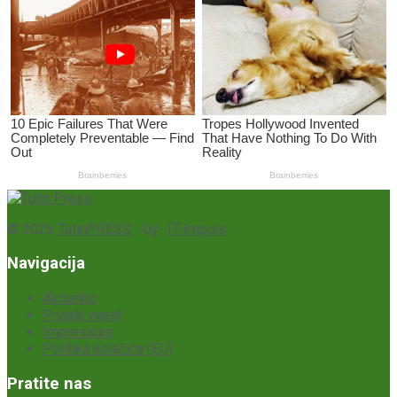
© 2026
TutinPRESS
- by-
IT-Impuls
Navigacija
Aktuelno
Pošalji vijest
Impressum
Politika kolačića (EU)
Pratite nas