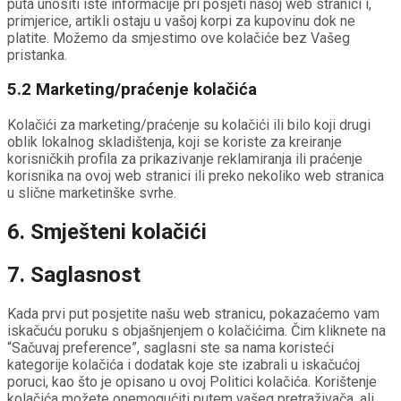
puta unositi iste informacije pri posjeti našoj web stranici i,
primjerice, artikli ostaju u vašoj korpi za kupovinu dok ne
platite. Možemo da smjestimo ove kolačiće bez Vašeg
pristanka.
5.2 Marketing/praćenje kolačića
Kolačići za marketing/praćenje su kolačići ili bilo koji drugi
oblik lokalnog skladištenja, koji se koriste za kreiranje
korisničkih profila za prikazivanje reklamiranja ili praćenje
korisnika na ovoj web stranici ili preko nekoliko web stranica
u slične marketinške svrhe.
6. Smješteni kolačići
7. Saglasnost
Kada prvi put posjetite našu web stranicu, pokazaćemo vam
iskačuću poruku s objašnjenjem o kolačićima. Čim kliknete na
“Sačuvaj preference”, saglasni ste sa nama koristeći
kategorije kolačića i dodatak koje ste izabrali u iskačućoj
poruci, kao što je opisano u ovoj Politici kolačića. Korištenje
kolačića možete onemogućiti putem vašeg pretraživača, ali