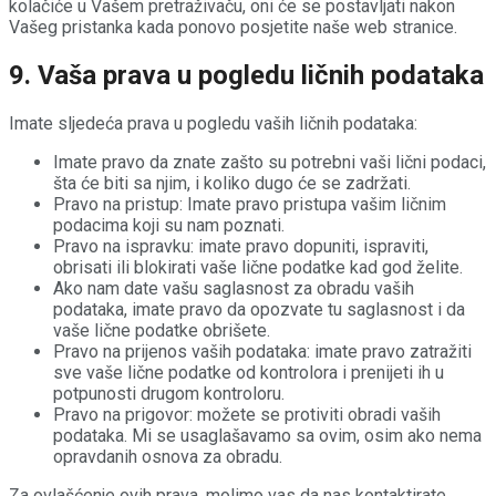
kolačiće u Vašem pretraživaču, oni će se postavljati nakon
Vašeg pristanka kada ponovo posjetite naše web stranice.
9. Vaša prava u pogledu ličnih podataka
Imate sljedeća prava u pogledu vaših ličnih podataka:
Imate pravo da znate zašto su potrebni vaši lični podaci,
šta će biti sa njim, i koliko dugo će se zadržati.
Pravo na pristup: Imate pravo pristupa vašim ličnim
podacima koji su nam poznati.
Pravo na ispravku: imate pravo dopuniti, ispraviti,
obrisati ili blokirati vaše lične podatke kad god želite.
Ako nam date vašu saglasnost za obradu vaših
podataka, imate pravo da opozvate tu saglasnost i da
vaše lične podatke obrišete.
Pravo na prijenos vaših podataka: imate pravo zatražiti
sve vaše lične podatke od kontrolora i prenijeti ih u
potpunosti drugom kontroloru.
Pravo na prigovor: možete se protiviti obradi vaših
podataka. Mi se usaglašavamo sa ovim, osim ako nema
opravdanih osnova za obradu.
Za ovlašćenje ovih prava, molimo vas da nas kontaktirate.