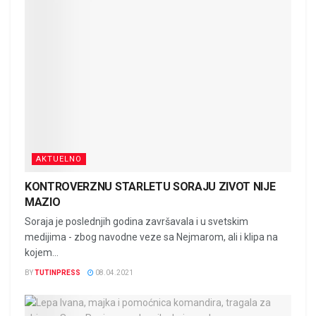
AKTUELNO
KONTROVERZNU STARLETU SORAJU ZIVOT NIJE
MAZIO
Soraja je poslednjih godina završavala i u svetskim
medijima - zbog navodne veze sa Nejmarom, ali i klipa na
kojem...
BY
TUTINPRESS
08.04.2021