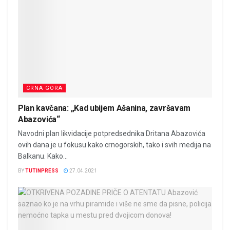
CRNA GORA
Plan kavčana: „Kad ubijem Ašanina, završavam
Abazovića“
Navodni plan likvidacije potpredsednika Dritana Abazovića
ovih dana je u fokusu kako crnogorskih, tako i svih medija na
Balkanu. Kako...
BY
TUTINPRESS
27.04.2021