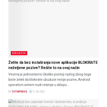
MAGAZIN
Želite da bez instaliranja nove aplikacije BLOKIRATE
neželjene pozive? Rešite to na ovaj način
Veoma je jednostavno Ukoliko postoji razlog zbog čega
biste želeli da blokirate ubuduće nečije pozive, Android
operativni sistem nudi rešenje u sklopu...
BY
TUTINPRESS
11.04.2021