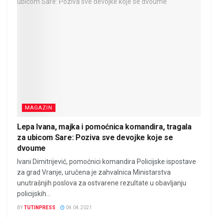
MAGAZIN
Lepa Ivana, majka i pomoćnica komandira, tragala
za ubicom Sare: Poziva sve devojke koje se
dvoume
Ivani Dimitrijević, pomoćnici komandira Policijske ispostave
za grad Vranje, uručena je zahvalnica Ministarstva
unutrašnjih poslova za ostvarene rezultate u obavljanju
policijskih...
BY
TUTINPRESS
04.04.2021