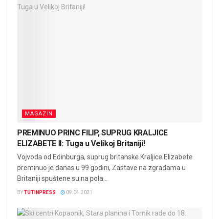
MAGAZIN
PREMINUO PRINC FILIP, SUPRUG KRALJICE
ELIZABETE II: Tuga u Velikoj Britaniji!
Vojvoda od Edinburga, suprug britanske Kraljice Elizabete
preminuo je danas u 99 godini, Zastave na zgradama u
Britaniji spuštene su na pola...
BY
TUTINPRESS
09.04.2021