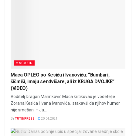
MAGAZIN
Maca OPLEO po Kesiću i Ivanoviću: “Bumbari,
šišmiši, imaju sendvičare, ali iz KRUGA DVOJKE”
(VIDEO)
Voditelj Dragan Marinković Maca kritikovao je vodetelje
Zorana Kesića i Ivana Ivanovića, istakavši da njihov humor
nije smešan. – Ja...
BY
TUTINPRESS
20.04.2021