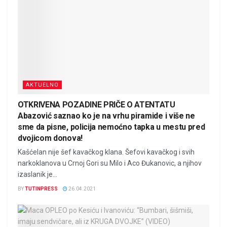
AKTUELNO
OTKRIVENA POZADINE PRIČE O ATENTATU
Abazović saznao ko je na vrhu piramide i više ne
sme da pisne, policija nemoćno tapka u mestu pred
dvojicom donova!
Kašćelan nije šef kavačkog klana. Šefovi kavačkog i svih
narkoklanova u Crnoj Gori su Milo i Aco Đukanovic, a njihov
izaslanik je...
BY
TUTINPRESS
26.04.2021