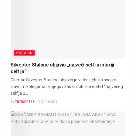
MAGAZIN
Silvester Stalone objavio „najveći selfi u istoriji
selfija“
Glumac Silvester Stalone objavio je video selfi sa svojim
slavnim kolegama, a njegov kadar dobio je epitet “najvećeg
selfija u...
BY
TUTINPRESS
27.04.2021