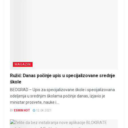
MAGAZIN
Ružić: Danas počinje upis u specijalizovane srednje
škole
BEOGRAD – Upis za specijalizovane škole i specijalizovana
odeljenja u srednjim školama počinje danas, izjavio je
ministar prosvete, nauke i...
BY
ESMIN HOT
12.04.2021