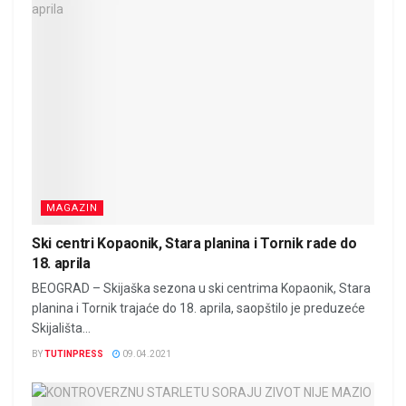
MAGAZIN
Ski centri Kopaonik, Stara planina i Tornik rade do
18. aprila
BEOGRAD – Skijaška sezona u ski centrima Kopaonik, Stara
planina i Tornik trajaće do 18. aprila, saopštilo je preduzeće
Skijališta...
BY
TUTINPRESS
09.04.2021