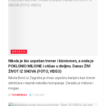
MAGAZIN
Nikola je bio uspešan trener i biznismen, a onda je
POKLONIO MILIONE i otišao u divljinu. Danas ŽIVI
ŽIVOT IZ SNOVA (FOTO, VIDEO)
Nikola Borić iz Zagreba je imao uspešnu karijeru kao trener
atletičara i vlasnik nekoliko kompanija. Zaradio je milione i
mogao...
BY
TUTINPRESS
11.04.2021