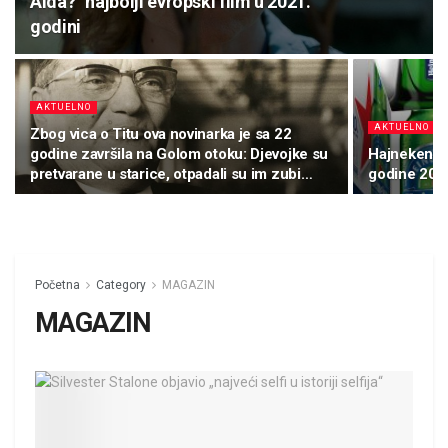
Aida?” najbolji evropski film u 2021.
godini
AKTUELNO
AKTUELNO
Zbog vica o Titu ova novinarka je sa 22
godine završila na Golom otoku: Djevojke su
Hajneken b
pretvarane u starice, otpadali su im zubi…
godine 202
Početna
Category
MAGAZIN
MAGAZIN