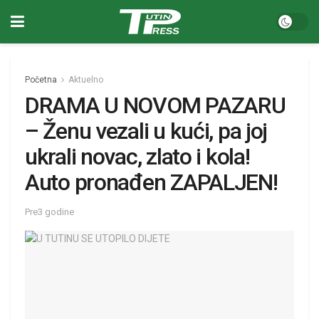
Početna
Aktuelno
DRAMA U NOVOM PAZARU
– Ženu vezali u kući, pa joj
ukrali novac, zlato i kola!
Auto pronađen ZAPALJEN!
Pre3 godine