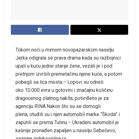
Tokom noći u mirnom novopazarskom naselju
Jerka odigrala se prava drama kada su razbojnici
upali u kuću jedne starije žene, vezali je i pod
pretnjom izvršili premetačinu njene kuće, a potom
pobegli sa lica mesta.– Lopovi su odneli
oko 10.000 evra u gotovini i značajnu količinu
dragocenog zlatnog nakita, potvrđeno je za
agenciju RINA.Nakon što su se domogli
plena, otuđili su i njen automobil marke “Škoda” i
zaputili se prema Tutinu.– Ukradeni automobil je
kasnije pronađen zapaljen u naselju Sebečevo,
saznaje indeksonline.rs