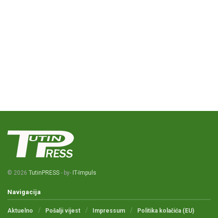
© 2026
TutinPRESS
- by-
IT-Impuls
Navigacija
Aktuelno
Pošalji vijest
Impressum
Politika kolačića (EU)