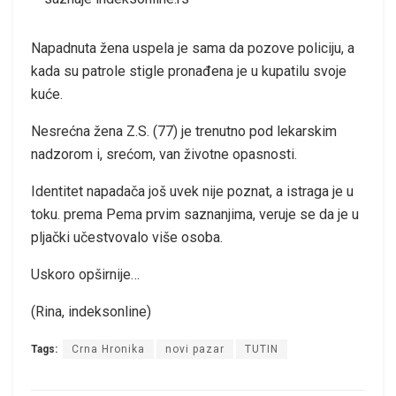
Napadnuta žena uspela je sama da pozove policiju, a
kada su patrole stigle pronađena je u kupatilu svoje
kuće.
Nesrećna žena Z.S. (77) je trenutno pod lekarskim
nadzorom i, srećom, van životne opasnosti.
Identitet napadača još uvek nije poznat, a istraga je u
toku. prema Pema prvim saznanjima, veruje se da je u
pljački učestvovalo više osoba.
Uskoro opširnije…
(Rina, indeksonline)
Tags:
Crna Hronika
novi pazar
TUTIN