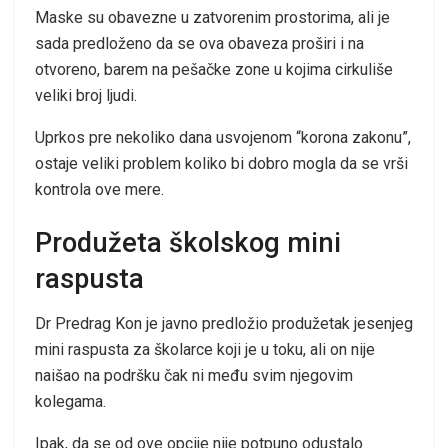
Maske su obavezne u zatvorenim prostorima, ali je
sada predloženo da se ova obaveza proširi i na
otvoreno, barem na pešačke zone u kojima cirkuliše
veliki broj ljudi.
Uprkos pre nekoliko dana usvojenom “korona zakonu”,
ostaje veliki problem koliko bi dobro mogla da se vrši
kontrola ove mere.
Produžeta školskog mini
raspusta
Dr Predrag Kon je javno predložio produžetak jesenjeg
mini raspusta za školarce koji je u toku, ali on nije
naišao na podršku čak ni među svim njegovim
kolegama.
Ipak, da se od ove opcije nije potpuno odustalo