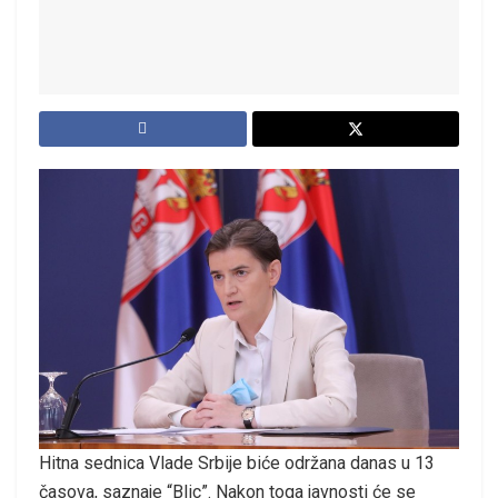
Hitna sednica Vlade Srbije biće održana danas u 13
časova, saznaje “Blic”. Nakon toga javnosti će se