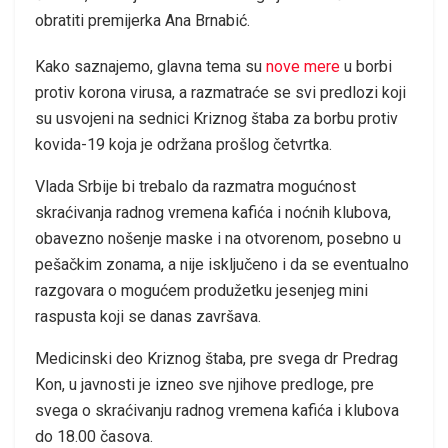
obratiti premijerka Ana Brnabić.
Kako saznajemo, glavna tema su
nove mere
u borbi
protiv korona virusa, a razmatraće se svi predlozi koji
su usvojeni na sednici Kriznog štaba za borbu protiv
kovida-19 koja je održana prošlog četvrtka.
Vlada Srbije bi trebalo da razmatra mogućnost
skraćivanja radnog vremena kafića i noćnih klubova,
obavezno nošenje maske i na otvorenom, posebno u
pešačkim zonama, a nije isključeno i da se eventualno
razgovara o mogućem produžetku jesenjeg mini
raspusta koji se danas završava.
Medicinski deo Kriznog štaba, pre svega dr Predrag
Kon, u javnosti je izneo sve njihove predloge, pre
svega o skraćivanju radnog vremena kafića i klubova
do 18.00 časova.