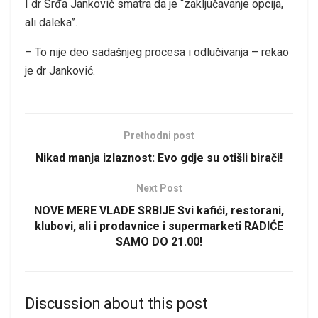
I dr Srđa Janković smatra da je “zaključavanje opcija,
ali daleka”.
– To nije deo sadašnjeg procesa i odlučivanja – rekao
je dr Janković.
Prethodni post
Nikad manja izlaznost: Evo gdje su otišli birači!
Next Post
NOVE MERE VLADE SRBIJE Svi kafići, restorani,
klubovi, ali i prodavnice i supermarketi RADIĆE
SAMO DO 21.00!
Discussion about this post