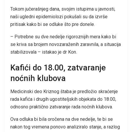
Tokom jučerašnjeg dana, svojim istupima u javnosti,
naši ugledni epidemiolozi pokušali su da izvrše
pritisak kako bi se odluke što pre donele.
– Potrebne su dve nedelje rigoroznijih mera kako bi
se kriva sa brojem novozaraženih zaravnila, a situacija
stabilizovala – istakao je dr Kon.
Kafići do 18.00, zatvaranje
noćnih klubova
Medicinski deo Kriznog štaba je predložio skraćenje
rada kafića i drugih ugostiteljskih objekata do 18.00,
odnosno praktično zatvaranje rada noćnih klubova.
Ova odluka bi bila oročena na dve nedelje, te bi se
nakon tog vremena ponovo analiziralo stanje, a razlog