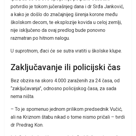
potvrdio je tokom jučerašnjeg dana i dr Srđa Janković,
a kako je došlo do značajnijeg širenja korone među
školskom decom, te eksplozije kovida u celoj zemlji,
nije isključeno da ovaj predlog bude ponovno
razmatran po hitnom nalogu.
U suprotnom, đaci će se sutra vratiti u školske klupe.
Zaključavanje ili policijski čas
Bez obzira na skoro 4.000 zaraženih za 24 časa, od
“zaključavanja”, odnosno policijskog časa, za sada
nema ništa.
– To je spomenuo jednom prilikom predsednik Vučić,
ali na Kriznom štabu nikad o tome nismo pričali – tvrdi
dr Predrag Kon.