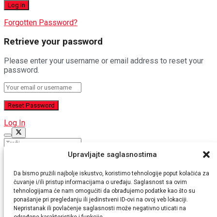
Forgotten Password?
Retrieve your password
Please enter your username or email address to reset your
password.
Log In
Nema rezultata
Upravljajte saglasnostima
Pogledaj sve rezultate
Da bismo pružili najbolje iskustvo, koristimo tehnologije poput kolačića za
POČETNA
čuvanje i/ili pristup informacijama o uređaju. Saglasnost sa ovim
NAJNOVIJE
tehnologijama će nam omogućiti da obrađujemo podatke kao što su
VIJESTI
ponašanje pri pregledanju ili jedinstveni ID-ovi na ovoj veb lokaciji.
Aktuelno
Nepristanak ili povlačenje saglasnosti može negativno uticati na
Crna Gora