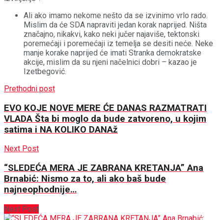
Ali ako imamo nekome nešto da se izvinimo vrlo rado.
Mislim da će SDA napraviti jedan korak naprijed. Ništa
značajno, nikakvi, kako neki jučer najaviše, tektonski
poremećaji i poremećaji iz temelja se desiti neće. Neke
manje korake naprijed će imati Stranka demokratske
akcije, mislim da su njeni načelnici dobri – kazao je
Izetbegović.
Prethodni post
EVO KOJE NOVE MERE ĆE DANAS RAZMATRATI
VLADA Šta bi moglo da bude zatvoreno, u kojim
satima i NA KOLIKO DANAž
Next Post
“SLEDEĆA MERA JE ZABRANA KRETANJA” Ana
Brnabić: Nismo za to, ali ako baš bude
najneophodnije…
Next Post