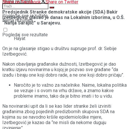
Nema rezultata
Share on Facebook
Share on Twitter
Predsjednik Stranke demokratske akcije (SDA) Bakir
Pogledaj sve rezultate
Izetbegović glasao je danas na Lokalnim izborima, u O.Š.
Nema rezultata
“Nafija Sarajlić” u Sarajevu.
Pogledaj sve rezultate
Hayat
On je na glasanje stigao u društvu supruge prof. dr. Sebije
Izetbegović.
Nakon obavljanja građanske dužnosti, Izetbegović je dao
kratku izjavu novinarima u kojoj je pozvao sve građane “da
izađu i biraju one koji dobro rade, a ne one koji dobro pričaju”.
Naročito je to važno za načelnike. Naime, lokalna politika
se vezuje i s ovom na vrhu države, a znamo kakve
probleme imamo, tako da je bitno imati i to u vidu.
Na novinarski upit da li se kao lider stranke želi izviniti
građanima zbog pojedinih predizbornih skupova SDA na
kojima su se navodno kršile epidemiološke mjere,
Izetbegović je kazao da “ne misli da nekome duguju
izvinjenje”.