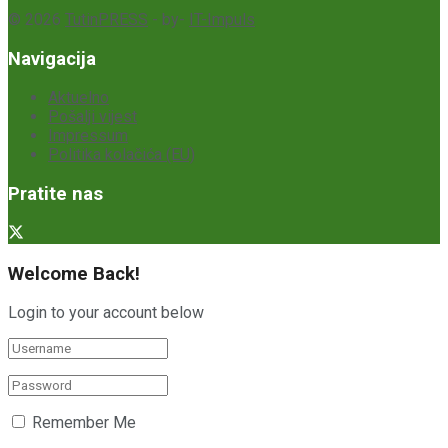
© 2026
TutinPRESS
- by-
IT-Impuls
Navigacija
Aktuelno
Pošalji vijest
Impressum
Politika kolačića (EU)
Pratite nas
Welcome Back!
Login to your account below
Remember Me