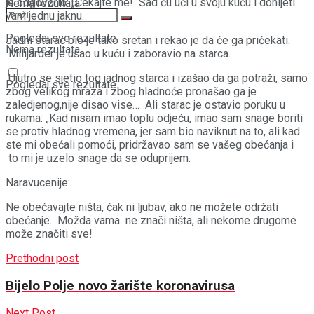
je odgovorio: „Čekajte me! Sad ću ući u svoju kuću i donijeti
Nema rezultata
vam jednu jaknu.
Pogledaj sve rezultate
Jadni starac bio je tako sretan i rekao je da će ga pričekati.
Nema rezultata
Milijarder je ušao u kuću i zaboravio na starca.
Ujutro se sjetio tog jadnog starca i izašao da ga potraži, samo
Pogledaj sve rezultate
zbog velikog mraza i zbog hladnoće pronašao ga je
zaledjenog,nije disao vise… Ali starac je ostavio poruku u
rukama: „Kad nisam imao toplu odjeću, imao sam snage boriti
se protiv hladnog vremena, jer sam bio naviknut na to, ali kad
ste mi obećali pomoći, pridržavao sam se vašeg obećanja i
to mi je uzelo snage da se oduprijem.
Naravucenije:
Ne obećavajte ništa, čak ni ljubav, ako ne možete održati
obećanje. Možda vama ne znači ništa, ali nekome drugome
može značiti sve!
Prethodni post
Bijelo Polje novo žarište koronavirusa
Next Post