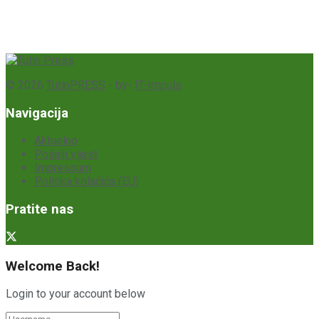
© 2026
TutinPRESS
- by-
IT-Impuls
Navigacija
Aktuelno
Pošalji vijest
Impressum
Politika kolačića (EU)
Pratite nas
Welcome Back!
Login to your account below