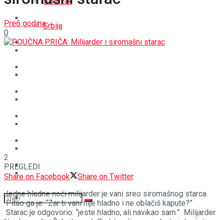
Sandžak
REGIJA
Pre6 godina
Srbija
0
SVIJET
REGIJA
BOŠNJACI
SVIJET
CRNA HRONIKA
BOŠNJACI
STAV
CRNA HRONIKA
MAGAZIN
STAV
2
SPORT
PREGLEDI
MAGAZIN
Share on Facebook
Share on Twitter
Jedne hladne noći milijarder je vani sreo siromašnog starca.
SPORT
Pitao ga je: “Zar ti vani nije hladno i ne oblačiš kapute?”
Starac je odgovorio: “jeste hladno, ali navikao sam.” Milijarder