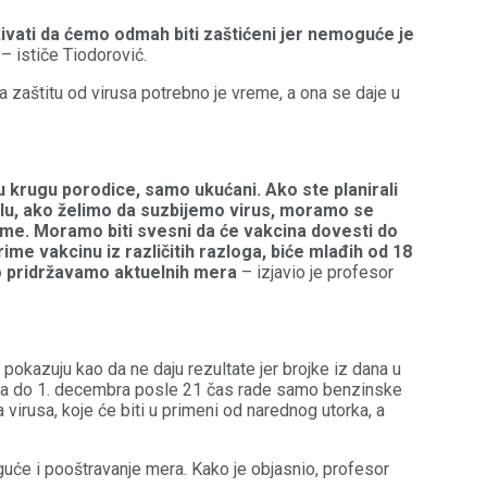
ivati da ćemo odmah biti zaštićeni jer nemoguće je
– ističe Tiodorović.
 zaštitu od virusa potrebno je vreme, a ona se daje u
 krugu porodice, samo ukućani. Ako ste planirali
alu, ako želimo da suzbijemo virus, moramo se
reme. Moramo biti svesni da će vakcina dovesti do
me vakcinu iz različitih razloga, biće mlađih od 18
no pridržavamo aktuelnih mera
– izjavio je profesor
okazuju kao da ne daju rezultate jer brojke iz dana u
u da do 1. decembra posle 21 čas rade samo benzinske
virusa, koje će biti u primeni od narednog utorka, a
uće i pooštravanje mera. Kako je objasnio, profesor