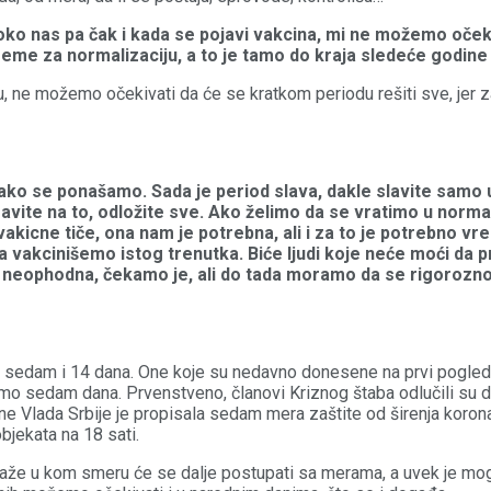
oko nas pa čak i kada se pojavi vakcina, mi ne možemo oček
reme za normalizaciju, a to je tamo do kraja sledeće godine
 ne možemo očekivati da će se kratkom periodu rešiti sve, jer za
ako se ponašamo. Sada je period slava, dakle slavite samo u
avite na to, odložite sve. Ako želimo da se vratimo u norm
akicne tiče, ona nam je potrebna, ali i za to je potrebno v
vakcinišemo istog trenutka. Biće ljudi koje neće moći da pri
a, neophodna, čekamo je, ali do tada moramo da se rigoroz
u sedam i 14 dana. One koje su nedavno donesene na prvi pogled p
samo sedam dana. Prvenstveno, članovi Kriznog štaba odlučili s
e Vlada Srbije je propisala sedam mera zaštite od širenja korona 
bjekata na 18 sati.
kaže u kom smeru će se dalje postupati sa merama, a uvek je mog