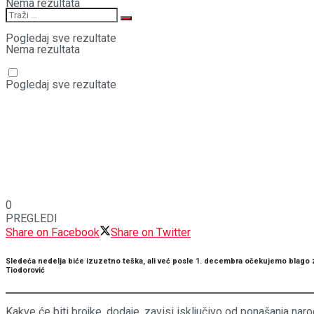
Nema rezultata
Pogledaj sve rezultate
Nema rezultata
Pogledaj sve rezultate
0
PREGLEDI
Share on Facebook
Share on Twitter
Sledeća nedelja biće izuzetno teška, ali već posle 1. decembra očekujemo blago za
Tiodorović
Kakve će biti brojke, dodaje, zavisi isključivo od ponašanja naro