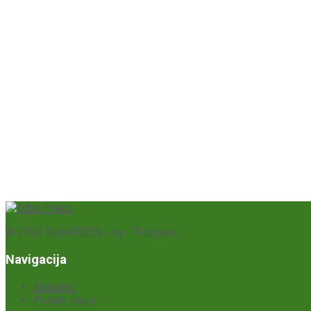
© 2026
TutinPRESS
- by-
IT-Impuls
Navigacija
Aktuelno
Pošalji vijest