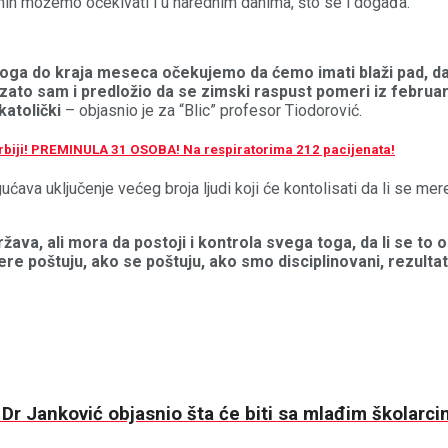
enih možemo očekivati i u narednim danima, što se i događa.
e toga do kraja meseca očekujemo da ćemo imati blaži pad, 
a zato sam i predložio da se zimski raspust pomeri iz febru
katolički
– objasnio je za “Blic” profesor Tiodorović.
biji! PREMINULA 31 OSOBA! Na respiratorima 212 pacijenata!
ava uključenje većeg broja ljudi koji će kontolisati da li se mer
va, ali mora da postoji i kontrola svega toga, da li se to 
e mere poštuju, ako se poštuju, ako smo disciplinovani, rezul
 Janković objasnio šta će biti sa mlađim školarci