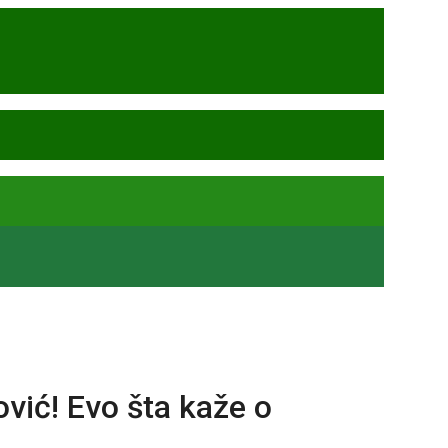
ić! Evo šta kaže o