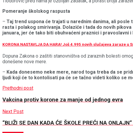
Tiodorović pred nama je ozbiljan zadatak, a porast broja zaraž
Pomeranje školskog raspusta
–
Taj trend uspona će trajati u narednim danima, ali posl
rasta i polakog smirivanja. Dolaziće i tada do novih pikov
januara, jer će tako biti obuhvaćeni praznici i pravoslavni i 
KORONA NASTAVLJA DA HARA! Još 4.995 novih slučajeva zaraze u Sr
Dopuna Zakona o zaštiti stanovništva od zaraznih bolesti omoguć
donešene nove mere.
–
Kada donesemo neke mere, narod toga treba da se pridrža
ljudi koji će to kontolisati pa će se tačno videti koliko s
Prethodni post
Vakcina protiv korone za manje od jednog evra
Next Post
“BLIŽI SE DAN KADA ĆE ŠKOLE PREĆI NA ONLAJN” Dr