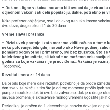
–
Dok ne stigne vakcina moramo biti svesni da je virus tu 
odjednom vakcinisati celu populaciju, dakle, potrebno je v
Kako profesor objašnjava, sve i da ovog trenutka imamo vakcinu,
dve doze, druga nakon 21 do 30 dana.
Vreme slava i praznika
–
Rizici uvek postoje i zato moramo viditi računa o tome k
neko putovanje, bilo gde, naročito oko Nove godine, zabor
ponašati odgovorno i primereno, svi bez izuzetka. Što se v
kolektivnog imuniteta, ali takođe ne možemo celu naciju da 
godina za koje vakcina nije predviđena… Vakcina je važn
Tiodorović.
Rezultati mera za 14 dana
Da bi bilo koje mere dale rezultat, potrebno je da prođe izmeđ
dan sve više skaču, s tim što je od tog momenta prošlo ipak 
pumpe i apoteke, dok bi sve bilo zatvoreno, dok je s druge stran
najveća promena je skraćivanje radnog vremena ugostiteljskih o
Period koji je oročen do 1. decembra je sasvim dovoljan da po