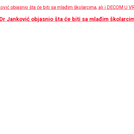
 Janković objasnio šta će biti sa mlađim školarci