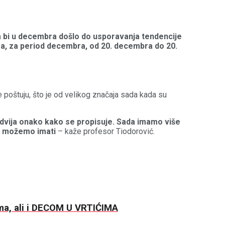
da bi u decembra došlo do usporavanja tendencije
ara, za period decembra, od 20. decembra do 20.
e poštuju, što je od velikog značaja sada kada su
odvija onako kako se propisuje. Sada imamo više
tat možemo imati
– kaže profesor Tiodorović.
ma, ali i DECOM U VRTIĆIMA