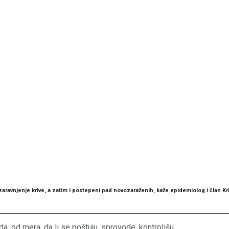
ravnjenje krive, a zatim i postepeni pad novozaraženih, kaže epidemiolog i član Kriz
da, od mera, da li se poštuju, sprovode, kontrolišu…