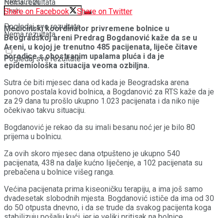
PREGLEDI
Nema rezultata
Share on Facebook
Share on Twitter
Pogledaj sve rezultate
Medicinski koordinator privremene bolnice u
Nema rezultata
Beogradskoj areni Predrag Bogdanović kaže da se u
Areni, u kojoj je trenutno 485 pacijenata, liječe čitave
porodice s obostranim upalama pluća i da je
Pogledaj sve rezultate
epidemiološka situacija veoma ozbiljna.
Sutra će biti mjesec dana od kada je Beogradska arena
ponovo postala kovid bolnica, a Bogdanović za RTS kaže da je
za 29 dana tu prošlo ukupno 1.023 pacijenata i da niko nije
očekivao takvu situaciju.
Bogdanović je rekao da su imali besanu noć jer je bilo 80
prijema u bolnicu.
Za ovih skoro mjesec dana otpušteno je ukupno 540
pacijenata, 438 na dalje kućno liječenje, a 102 pacijenata su
prebačena u bolnice višeg ranga.
Većina pacijenata prima kiseoničku terapiju, a ima još samo
dvadesetak slobodnih mjesta. Bogdanović ističe da ima od 30
do 50 otpusta dnevno, i da se trude da svakog pacijenta koga
stabilizuju pošalju kući, jer je veliki pritisak na bolnice.