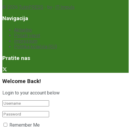
© 2026
TutinPRESS
- by-
IT-Impuls
Navigacija
Aktuelno
Pošalji vijest
Impressum
Politika kolačića (EU)
Pratite nas
Welcome Back!
Login to your account below
Remember Me