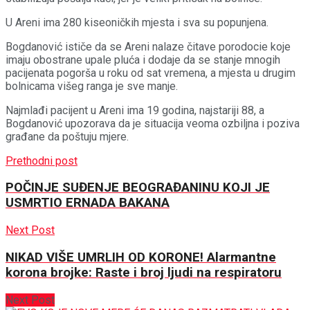
U Areni ima 280 kiseoničkih mjesta i sva su popunjena.
Bogdanović ističe da se Areni nalaze čitave porodocie koje
imaju obostrane upale pluća i dodaje da se stanje mnogih
pacijenata pogorša u roku od sat vremena, a mjesta u drugim
bolnicama višeg ranga je sve manje.
Najmlađi pacijent u Areni ima 19 godina, najstariji 88, a
Bogdanović upozorava da je situacija veoma ozbiljna i poziva
građane da poštuju mjere.
Prethodni post
POČINJE SUĐENJE BEOGRAĐANINU KOJI JE
USMRTIO ERNADA BAKANA
Next Post
NIKAD VIŠE UMRLIH OD KORONE! Alarmantne
korona brojke: Raste i broj ljudi na respiratoru
Next Post