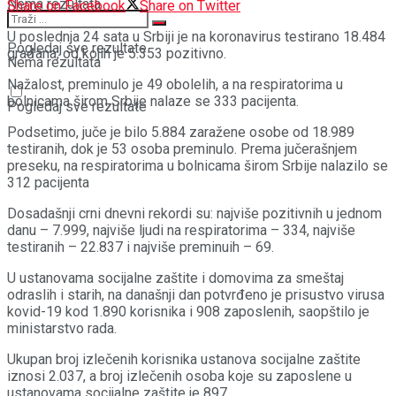
Nema rezultata
Share on Facebook
Share on Twitter
U poslednja 24 sata u Srbiji je na koronavirus testirano 18.484
Pogledaj sve rezultate
građana, od kojih je 5.353 pozitivno.
Nema rezultata
Nažalost, preminulo je 49 obolelih, a na respiratorima u
bolnicama širom Srbije nalaze se 333 pacijenta.
Pogledaj sve rezultate
Podsetimo, juče je bilo 5.884 zaražene osobe od 18.989
testiranih, dok je 53 osoba preminulo. Prema jučerašnjem
preseku, na respiratorima u bolnicama širom Srbije nalazilo se
312 pacijenta
Dosadašnji crni dnevni rekordi su: najviše pozitivnih u jednom
danu – 7.999, najviše ljudi na respiratorima – 334, najviše
testiranih – 22.837 i najviše preminuih – 69.
U ustanovama socijalne zaštite i domovima za smeštaj
odraslih i starih, na današnji dan potvrđeno je prisustvo virusa
kovid-19 kod 1.890 korisnika i 908 zaposlenih, saopštilo je
ministarstvo rada.
Ukupan broj izlečenih korisnika ustanova socijalne zaštite
iznosi 2.037, a broj izlečenih osoba koje su zaposlene u
ustanovama socijalne zaštite je 897.