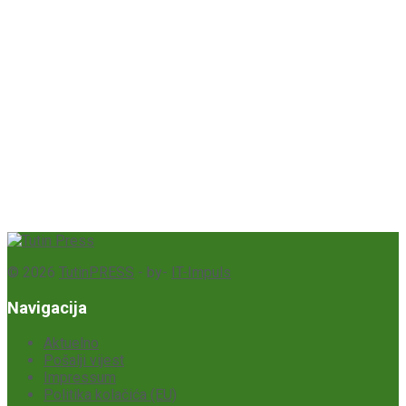
© 2026
TutinPRESS
- by-
IT-Impuls
Navigacija
Aktuelno
Pošalji vijest
Impressum
Politika kolačića (EU)