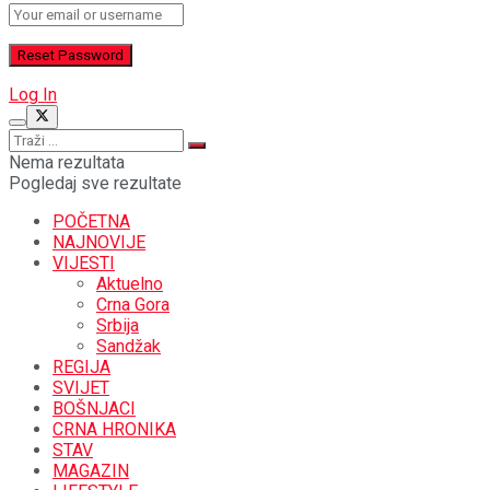
Log In
Nema rezultata
Pogledaj sve rezultate
POČETNA
NAJNOVIJE
VIJESTI
Aktuelno
Crna Gora
Srbija
Sandžak
REGIJA
SVIJET
BOŠNJACI
CRNA HRONIKA
STAV
MAGAZIN