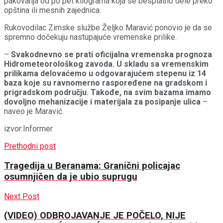
pakovanja od po pet kilograma koja se besplatno dele preko
opština ili mesnih zajednica.
Rukovodilac Zimske službe Željko Maravić ponovio je da se
spremno dočekuju nastupajuće vremenske prilike.
–
Svakodnevno se prati oficijalna vremenska prognoza
Hidrometeorološkog zavoda. U skladu sa vremenskim
prilikama delovaćemo u odgovarajućem stepenu iz 14
baza koje su ravnomerno raspoređene na gradskom i
prigradskom području. Takođe, na svim bazama imamo
dovoljno mehanizacije i materijala za posipanje ulica
–
naveo je Maravić.
izvor:Informer
Prethodni post
Tragedija u Beranama: Granični policajac
osumnjičen da je ubio suprugu
Next Post
(VIDEO) ODBROJAVANJE JE POČELO, NIJE