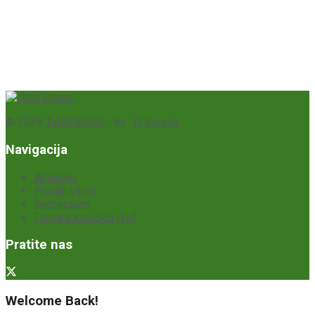
© 2026
TutinPRESS
- by-
IT-Impuls
Navigacija
Aktuelno
Pošalji vijest
Impressum
Politika kolačića (EU)
Pratite nas
Welcome Back!