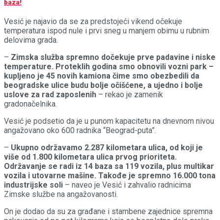
baza!
Vesić je najavio da se za predstojeći vikend očekuje
temperatura ispod nule i prvi sneg u manjem obimu u rubnim
delovima grada.
–
Zimska služba spremno dočekuje prve padavine i niske
temperature. Proteklih godina smo obnovili vozni park –
kupljeno je 45 novih kamiona čime smo obezbedili da
beogradske ulice budu bolje očišćene, a ujedno i bolje
uslove za rad zaposlenih
– rekao je zamenik
gradonačelnika.
Vesić je podsetio da je u punom kapacitetu na dnevnom nivou
angažovano oko 600 radnika “Beograd-puta”.
–
Ukupno održavamo 2.287 kilometara ulica, od koji je
više od 1.800 kilometara ulica prvog prioriteta.
Održavanje se radi iz 14 baza sa 119 vozila, plus multikar
vozila i utovarne mašine. Takođe je spremno 16.000 tona
industrijske soli
– naveo je Vesić i zahvalio radnicima
Zimske službe na angažovanosti.
On je dodao da su za građane i stambene zajednice spremna