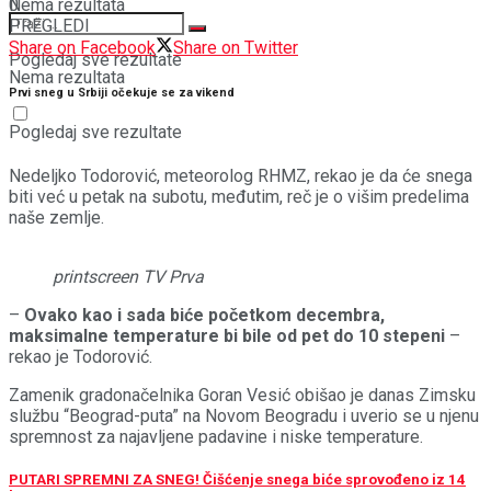
Nema rezultata
0
PREGLEDI
Share on Facebook
Share on Twitter
Pogledaj sve rezultate
Nema rezultata
Prvi sneg u Srbiji očekuje se za vikend
Pogledaj sve rezultate
Nedeljko Todorović, meteorolog RHMZ, rekao je da će snega
biti već u petak na subotu, međutim, reč je o višim predelima
naše zemlje.
printscreen TV Prva
–
Ovako kao i sada biće početkom decembra,
maksimalne temperature bi bile od pet do 10 stepeni
–
rekao je Todorović.
Zamenik gradonačelnika Goran Vesić obišao je danas Zimsku
službu “Beograd-puta” na Novom Beogradu i uverio se u njenu
spremnost za najavljene padavine i niske temperature.
PUTARI SPREMNI ZA SNEG! Čišćenje snega biće sprovođeno iz 14