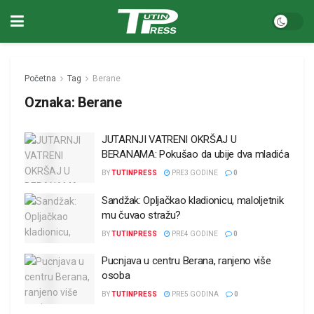
Početna
Tag
Berane
Oznaka:
Berane
JUTARNJI VATRENI OKRŠAJ U
BERANAMA: Pokušao da ubije dva mladića
BY
TUTINPRESS
PRE3 GODINE
0
Sandžak: Opljačkao kladionicu, maloljetnik
mu čuvao stražu?
BY
TUTINPRESS
PRE4 GODINE
0
Pucnjava u centru Berana, ranjeno više
osoba
BY
TUTINPRESS
PRE5 GODINA
0