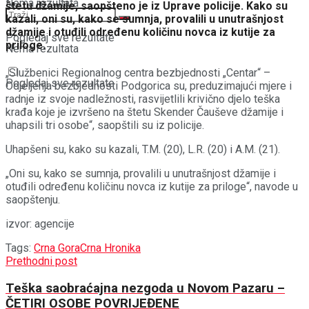
Nema rezultata
štetu džamije, saopšteno je iz Uprave policije. Kako su
kazali, oni su, kako se sumnja, provalili u unutrašnjost
džamije i otuđili određenu količinu novca iz kutije za
Pogledaj sve rezultate
priloge.
Nema rezultata
„Službenici Regionalnog centra bezbjednosti „Centar“ –
Pogledaj sve rezultate
Odjeljenja bezbjednosti Podgorica su, preduzimajući mjere i
radnje iz svoje nadležnosti, rasvijetlili krivično djelo teška
krađa koje je izvršeno na štetu Skender Čauševe džamije i
uhapsili tri osobe“, saopštili su iz policije.
Uhapšeni su, kako su kazali, T.M. (20), L.R. (20) i A.M. (21).
„Oni su, kako se sumnja, provalili u unutrašnjost džamije i
otuđili određenu količinu novca iz kutije za priloge“, navode u
saopštenju.
izvor: agencije
Tags:
Crna Gora
Crna Hronika
Prethodni post
Teška saobraćajna nezgoda u Novom Pazaru –
ČETIRI OSOBE POVRIJEĐENE