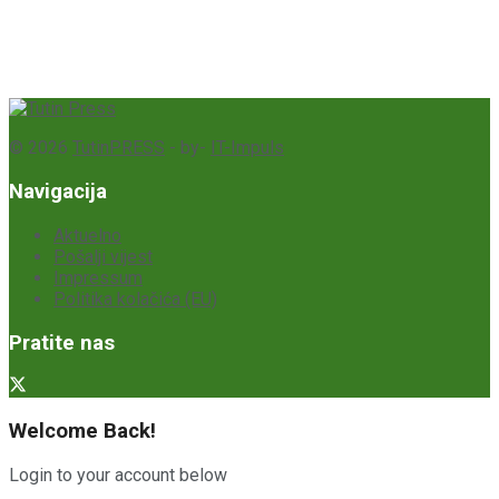
© 2026
TutinPRESS
- by-
IT-Impuls
Navigacija
Aktuelno
Pošalji vijest
Impressum
Politika kolačića (EU)
Pratite nas
Welcome Back!
Login to your account below