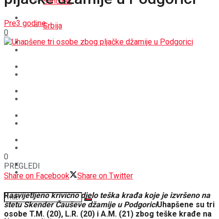
Sandžak
REGIJA
Pre3 godine
Srbija
0
SVIJET
REGIJA
BOŠNJACI
SVIJET
CRNA HRONIKA
BOŠNJACI
STAV
CRNA HRONIKA
MAGAZIN
STAV
0
SPORT
PREGLEDI
MAGAZIN
Share on Facebook
Share on Twitter
R
asvijetljeno krivično djelo teška krađa koje je izvršeno na
SPORT
štetu Skender Čauševe džamije u Podgorici
Uhapšene su tri
osobe T.M. (20), L.R. (20) i A.M. (21) zbog teške krađe na