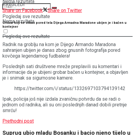
Nema rezultata
PREGLEDI
Share on Facebook
Share on Twitter
Pogledaj sve rezultate
Nema rezultata
Grobar koji se slikao pored tela Dijega Armadna Maradone ubijen je i bačen u
kontejner
Pogledaj sve rezultate
Radnik na groblju na kom je Dijego Armando Maradona
sahranjen ubijen je danas zbog gnusnih fotografija pored
kovčega legendarnog fudbalera!
Poslednjih sati društvene mreže preplavili su komentari i
informacije da je ubijeni grobar bačen u kontejner, a objavljen
je i snimak sa sigurnosne kamere.
https://twitter.com/i/status/1332697103794139142
Ipak, policija još nije izdala zvaničnu potvrdu da se radi o
jednom od radnika, ali su oni poslednjih danad dobili pretnje
smrću!
Prethodni post
Suprug ubio mladu Bosanku i bacio njeno tijelo u