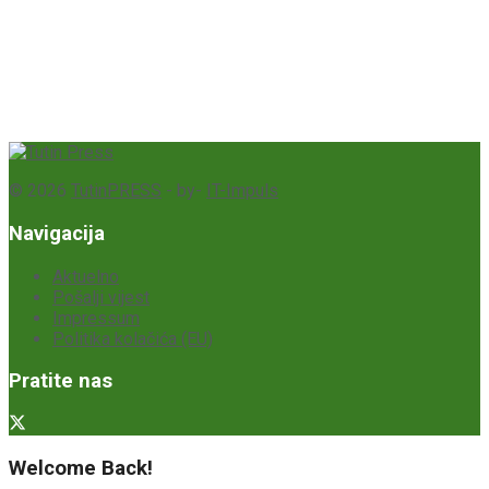
© 2026
TutinPRESS
- by-
IT-Impuls
Navigacija
Aktuelno
Pošalji vijest
Impressum
Politika kolačića (EU)
Pratite nas
Welcome Back!