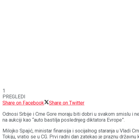
1
PREGLEDI
Share on Facebook
Share on Twitter
Odnosi Srbije i Crne Gore moraju biti dobri u svakom smislu i ne
na aukciji kao “auto bastilja poslednjeg diktatora Evrope”.
Milojko Spajić, ministar finansija i socijalnog staranja u Vladi C
Tokiju, vratio se u CG. Prvi radni dan zatekao je praznu državnu