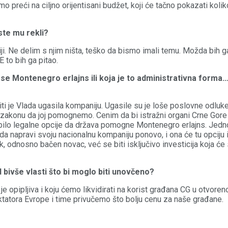
preći na ciljno orijentisani budžet, koji će tačno pokazati koliko
ste mu rekli?
ji. Ne delim s njim ništa, teško da bismo imali temu. Možda bih 
 to bih ga pitao.
se Montenegro erlajns ili koja je to administrativna forma…
niti je Vlada ugasila kompaniju. Ugasile su je loše poslovne od
 zakonu da joj pomognemo. Cenim da bi istražni organi Crne Gore 
e bilo legalne opcije da država pomogne Montenegro erlajns. Jedn
a napravi svoju nacionalnu kompaniju ponovo, i ona će tu opciju i
, odnosno bačen novac, već se biti isključivo investicija koja će se
d bivše vlasti što bi moglo biti unovčeno?
 je opipljiva i koju ćemo likvidirati na korist građana CG u otvor
tatora Evrope i time privučemo što bolju cenu za naše građane.