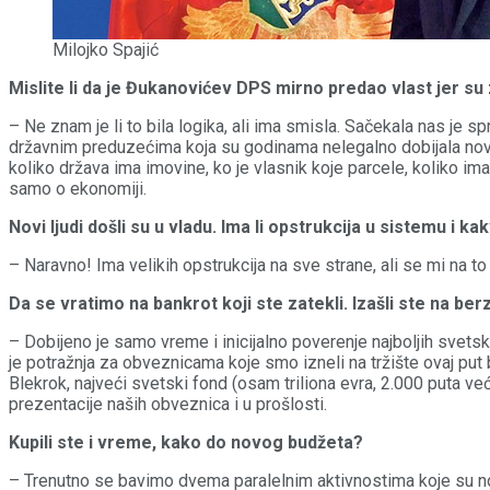
Milojko Spajić
Mislite li da je Đukanovićev DPS mirno predao vlast jer s
– Ne znam je li to bila logika, ali ima smisla. Sačekala nas j
državnim preduzećima koja su godinama nelegalno dobijala nova
koliko država ima imovine, ko je vlasnik koje parcele, koliko im
samo o ekonomiji.
Novi ljudi došli su u vladu. Ima li opstrukcija u sistemu i ka
– Naravno! Ima velikih opstrukcija na sve strane, ali se mi na t
Da se vratimo na bankrot koji ste zatekli. Izašli ste na ber
– Dobijeno je samo vreme i inicijalno poverenje najboljih svetsk
je potražnja za obveznicama koje smo izneli na tržište ovaj put bi
Blekrok, najveći svetski fond (osam triliona evra, 2.000 puta već
prezentacije naših obveznica i u prošlosti.
Kupili ste i vreme, kako do novog budžeta?
– Trenutno se bavimo dvema paralelnim aktivnostima koje su nov