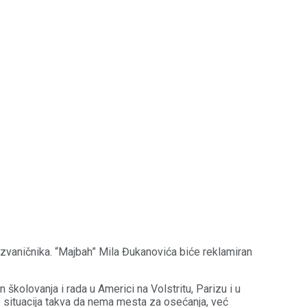
ih zvaničnika. “Majbah” Mila Đukanovića biće reklamiran
n školovanja i rada u Americi na Volstritu, Parizu i u
je situacija takva da nema mesta za osećanja, već