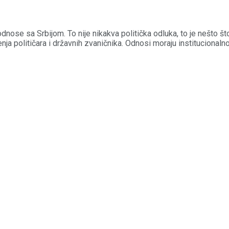
odnose sa Srbijom. To nije nikakva politička odluka, to je nešto 
nja političara i državnih zvaničnika. Odnosi moraju institucionaln