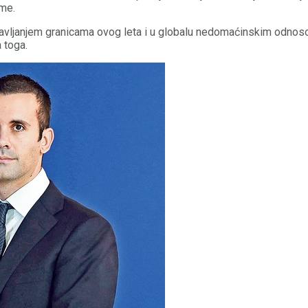
eme.
ravljanjem granicama ovog leta i u globalu nedomaćinskim odno
 toga.