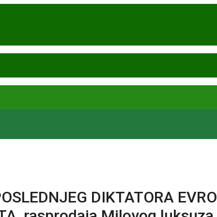
OSLEDNJEG DIKTATORA EVROPE M
TA, rasprodaja Milovog luksuza