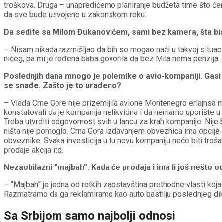
troškova. Druga – unapredićemo planiranje budžeta time što ćemo 
da sve bude usvojeno u zakonskom roku.
Da sedite sa Milom Đukanovićem, sami bez kamera, šta bi
– Nisam nikada razmišljao da bih se mogao naći u takvoj situaci
ničeg, pa mi je rođena baba govorila da bez Mila nema penzija. E
Poslednjih dana mnogo je polemike o avio-kompaniji. Gasi 
se snađe. Zašto je to urađeno?
– Vlada Crne Gore nije prizemljila avione Montenegro erlajnsa 
konstatovali da je kompanija nelikvidna i da nemamo uporište u
Treba utvrditi odgovornost svih u lancu za krah kompanije. Nij
ništa nije pomoglo. Crna Gora izdavanjem obveznica ima opcije d
obveznike. Svaka investicija u tu novu kompaniju neće biti trošak
prodaje akcija itd.
Nezaobilazni “majbah”. Kada će prodaja i ima li još nešto o
– “Majbah” je jedna od retkih zaostavština prethodne vlasti koja
Razmatramo da ga reklamiramo kao auto bastilju poslednjeg dik
Sa Srbijom samo najbolji odnosi