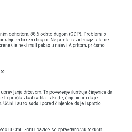
kalnim deficitom, 88,6 odsto dugom (GDP). Problemi s
estaju jedno za drugim. Ne postoji evidencija o tome
reneš je neki mali pakao u najavi. A pritom, pričamo
to.
upravljanja državom. To poverenje ilustruje činjenica da
e to prošla vlast radila. Takođe, činjenicom da je
Učinili su to sada i pored činjenice da je ispratio
uvodi u Crnu Goru i baviće se opravdanošću tekućih