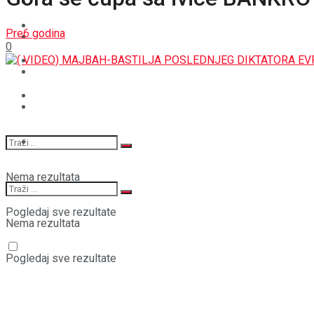
BOŠNJACI
STAV
Pre6 godina
CRNA HRONIKA
0
MAGAZIN
STAV
SPORT
MAGAZIN
SPORT
Nema rezultata
Pogledaj sve rezultate
Nema rezultata
Pogledaj sve rezultate