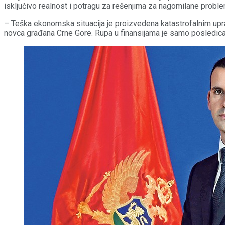
isključivo realnost i potragu za rešenjima za nagomilane probl
– Teška ekonomska situacija je proizvedena katastrofalnim up
novca građana Crne Gore. Rupa u finansijama je samo posledica