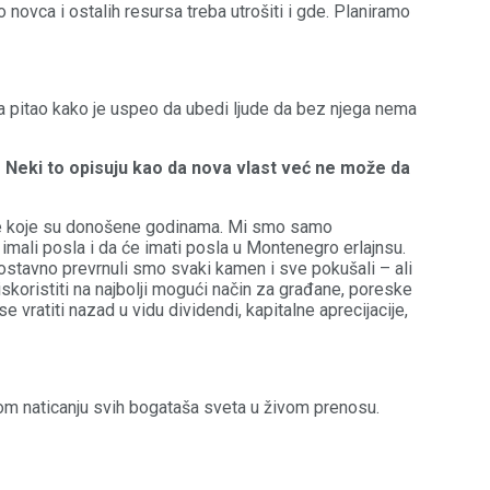
 novca i ostalih resursa treba utrošiti i gde. Planiramo
ga pitao kako je uspeo da ubedi ljude da bez njega nema
 Neki to opisuju kao da nova vlast već ne može da
luke koje su donošene godinama. Mi smo samo
imali posla i da će imati posla u Montenegro erlajnsu.
ostavno prevrnuli smo svaki kamen i sve pokušali – ali
skoristiti na najbolji mogući način za građane, poreske
 vratiti nazad u vidu dividendi, kapitalne aprecijacije,
enom naticanju svih bogataša sveta u živom prenosu.