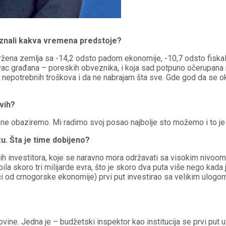
u znali kakva vremena predstoje?
e spržena zemlja sa -14,2 odsto padom ekonomije, -10,7 odsto fis
c građana – poreskih obveznika, i koja sad potpuno očerupana n
a nepotrebnih troškova i da ne nabrajam šta sve. Gde god da se ok
kvih?
o ne obaziremo. Mi radimo svoj posao najbolje sto možemo i to je 
zu. Šta je time dobijeno?
ih investitora, koje se naravno mora održavati sa visokim nivoom 
la skoro tri milijarde evra, što je skoro dva puta više nego kada j
i od crnogorske ekonomije) prvi put investirao sa velikim ulogom. 
ine. Jedna je – budžetski inspektor kao institucija se prvi put 