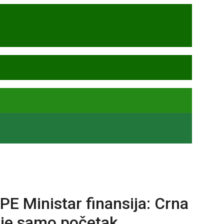
inistar finansija: Crna
 je samo početak