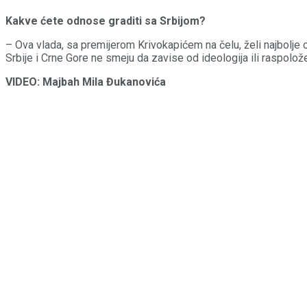
Kakve ćete odnose graditi sa Srbijom?
– Ova vlada, sa premijerom Krivokapićem na čelu, želi najbolje 
Srbije i Crne Gore ne smeju da zavise od ideologija ili raspolože
VIDEO: Majbah Mila Đukanovića