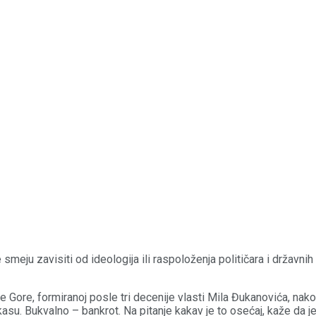
 smeju zavisiti od ideologija ili raspoloženja političara i državn
rne Gore, formiranoj posle tri decenije vlasti Mila Đukanovića, nako
 kasu. Bukvalno – bankrot. Na pitanje kakav je to osećaj, kaže da 