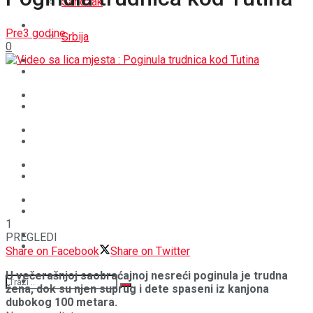
Sandžak
REGIJA
Pre3 godine
Srbija
0
SVIJET
REGIJA
BOŠNJACI
SVIJET
CRNA HRONIKA
BOŠNJACI
STAV
CRNA HRONIKA
MAGAZIN
STAV
1
SPORT
PREGLEDI
MAGAZIN
Share on Facebook
Share on Twitter
U večerašnjoj saobraćajnoj nesreći poginula je trudna
SPORT
žena, dok su njen suprug i dete spaseni iz kanjona
dubokog 100 metara.