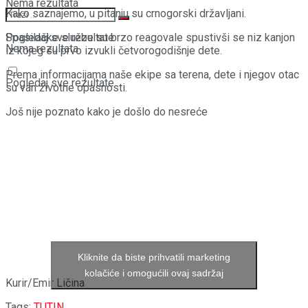
Nema rezultata
Kako saznajemo, u pitanju su crnogorski državljani.
Spasilačke službe su brzo reagovale spustivši se niz kanjon
Pogledaj sve rezultate
Nema rezultata
iz kojeg su prvo izvukli četvorogodišnje dete.
Prema informacijama naše ekipe sa terena, dete i njegov otac
Pogledaj sve rezultate
su van životne opasnosti.
Još nije poznato kako je došlo do nesreće
Kliknite da biste prihvatili marketing
kolačiće i omogućili ovaj sadržaj
Kurir/Emir Ličina
Tags:
TUTIN