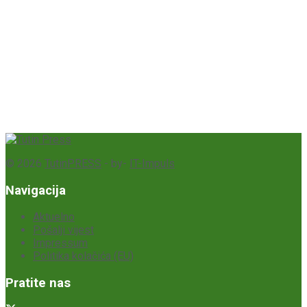
© 2026
TutinPRESS
- by-
IT-Impuls
Navigacija
Aktuelno
Pošalji vijest
Impressum
Politika kolačića (EU)
Pratite nas