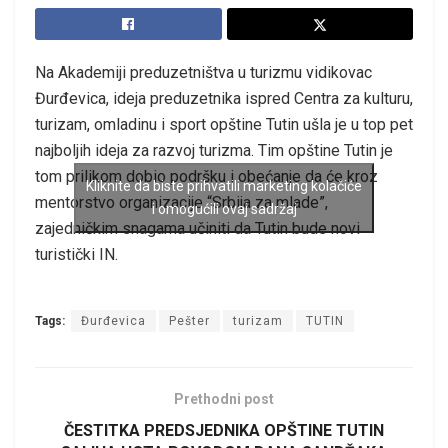
Na Akademiji preduzetništva u turizmu vidikovac
Đurđevica, ideja preduzetnika ispred Centra za kulturu,
turizam, omladinu i sport opštine Tutin ušla je u top pet
najboljih ideja za razvoj turizma. Tim opštine Tutin je
tom prilikom dobio podršku i obećanje da će kroz
Kliknite da biste prihvatili marketing kolačiće
mentorstvo organizacije “Srbija za mlade”,
i omogućili ovaj sadržaj
zajedničkim snagama učiniti da Tutin bude novi
turistički IN.
Tags:
Đurđevica
Pešter
turizam
TUTIN
Prethodni post
ČESTITKA PREDSJEDNIKA OPŠTINE TUTIN