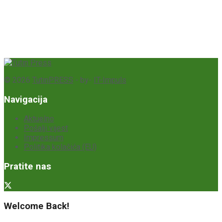
© 2026
TutinPRESS
- by-
IT-Impuls
Navigacija
Aktuelno
Pošalji vijest
Impressum
Politika kolačića (EU)
Pratite nas
Welcome Back!