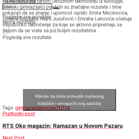
Na nedavno održanom Okružnom takmičenju iz biologije,
Nema rezultata
tutinski gimnazijalci postigli su značajne rezulate i time
pokazali da se znanje i upornost isplati. Emira Mecinovića,
Pogledaj sve rezultate
Ismaila Dupljaka, Nejru Jusufović i Emraha Lekovića očekuje
Nema rezultata
Republičko takmičenje za koje se aktivno pripremaju sa
željom da se vrate sa još boljim rezultatima.
Pogledaj sve rezultate
Kliknite da biste prihvatili marketing
kolačiće i omogućili ovaj sadržaj
Tags:
gimnazija
takmicnje
TUTIN
Prethodni post
RTS Oko magazin: Ramazan u Novom Pazaru
Next Post