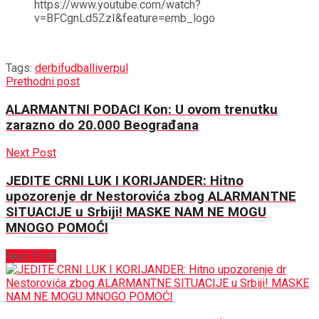
https://www.youtube.com/watch?
v=BFCgnLd5ZzI&feature=emb_logo
Tags:
derbi
fudbal
liverpul
Prethodni post
ALARMANTNI PODACI Kon: U ovom trenutku
zarazno do 20.000 Beograđana
Next Post
JEDITE CRNI LUK I KORIJANDER: Hitno
upozorenje dr Nestorovića zbog ALARMANTNE
SITUACIJE u Srbiji! MASKE NAM NE MOGU
MNOGO POMOĆI
Next Post