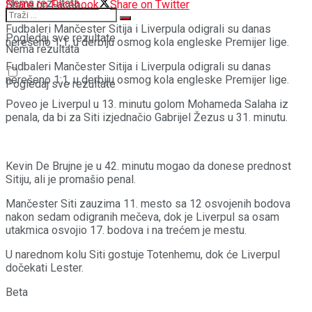
Nema rezultata
Share on Facebook
Share on Twitter
Fudbaleri Mančester Sitija i Liverpula odigrali su danas
Pogledaj sve rezultate
nerešeno 1:1, u derbiju osmog kola engleske Premijer lige.
Nema rezultata
Fudbaleri Mančester Sitija i Liverpula odigrali su danas
nerešeno 1:1, u derbiju osmog kola engleske Premijer lige.
Pogledaj sve rezultate
Poveo je Liverpul u 13. minutu golom Mohameda Salaha iz
penala, da bi za Siti izjednačio Gabrijel Žezus u 31. minutu.
Kevin De Brujne je u 42. minutu mogao da donese prednost
Sitiju, ali je promašio penal.
Mančester Siti zauzima 11. mesto sa 12 osvojenih bodova
nakon sedam odigranih mečeva, dok je Liverpul sa osam
utakmica osvojio 17. bodova i na trećem je mestu.
U narednom kolu Siti gostuje Totenhemu, dok će Liverpul
dočekati Lester.
Beta