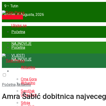
9
Tutin
°C
Četvrtak, 6 Augusta, 2026
Pošalji vijest
Uloguj se
Početna
NAJNOVIJE
Početna
VIJESTI
NAJNOVIJE
Aktuelno
VIJESTI
Crna Gora
Aktuelno
Početna
Aktuelno
Sandžak
Amra Šabić dobitnica najveceg 
Crna Gora
Srbija