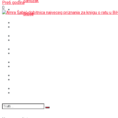
Sandžak
Pre6 godina
0
REGIJA
Srbija
SVIJET
REGIJA
BOŠNJACI
SVIJET
CRNA HRONIKA
BOŠNJACI
STAV
CRNA HRONIKA
MAGAZIN
STAV
SPORT
MAGAZIN
SPORT