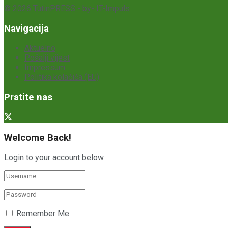
© 2026
TutinPRESS
- by-
IT-Impuls
Navigacija
Aktuelno
Pošalji vijest
Impressum
Politika kolačića (EU)
Pratite nas
Welcome Back!
Login to your account below
Remember Me