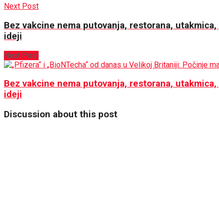
Next Post
Bez vakcine nema putovanja, restorana, utakmica,
ideji
Next Post
Bez vakcine nema putovanja, restorana, utakmica, 
ideji
Discussion about this post