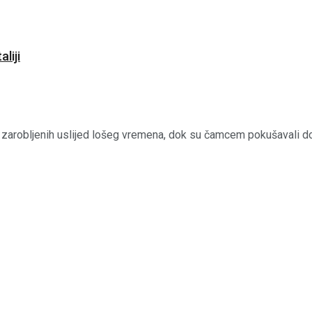
liji
ica zarobljenih uslijed lošeg vremena, dok su čamcem pokušavali doć