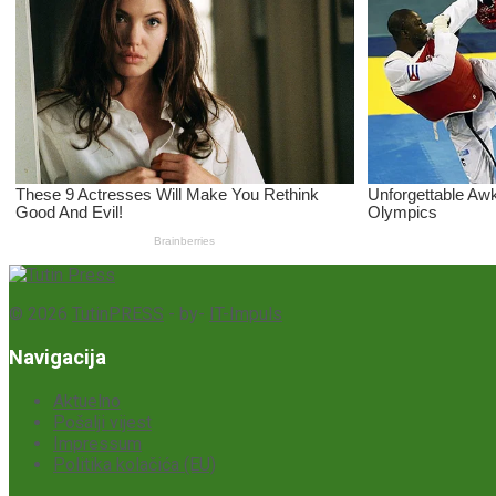
© 2026
TutinPRESS
- by-
IT-Impuls
Navigacija
Aktuelno
Pošalji vijest
Impressum
Politika kolačića (EU)