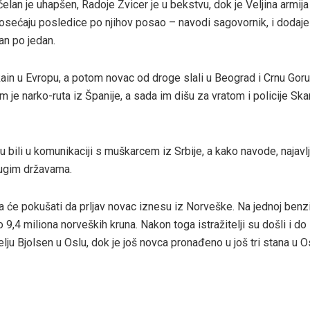
lan je uhapšen, Radoje Zvicer je u bekstvu, dok je Veljina armij
sećaju posledice po njihov posao – navodi sagovornik, i dodaje
an po jedan.
kain u Evropu, a potom novac od droge slali u Beograd i Crnu Goru
 narko-ruta iz Španije, a sada im dišu za vratom i policije Ska
 bili u komunikaciji s muškarcem iz Srbije, a kako navode, najavl
 drugim državama.
da će pokušati da prljav novac iznesu iz Norveške. Na jednoj benz
9,4 miliona norveških kruna. Nakon toga istražitelji su došli i do 
elju Bjolsen u Oslu, dok je još novca pronađeno u još tri stana u O