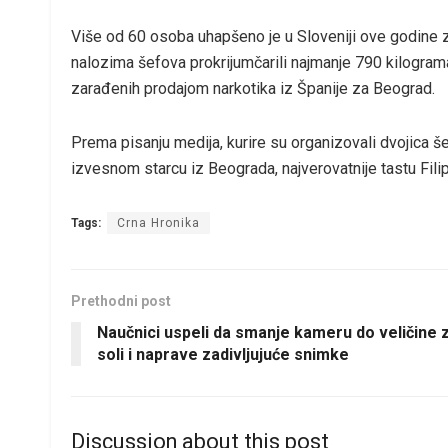
Više od 60 osoba uhapšeno je u Sloveniji ove godine 
nalozima šefova prokrijumčarili najmanje 790 kilograma
zarađenih prodajom narkotika iz Španije za Beograd.
Prema pisanju medija, kurire su organizovali dvojica š
izvesnom starcu iz Beograda, najverovatnije tastu Fili
Tags:
Crna Hronika
Prethodni post
Naučnici uspeli da smanje kameru do veličine 
soli i naprave zadivljujuće snimke
Discussion about this post