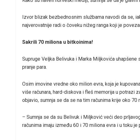
Kako su naveli norveški mediji, sumnja se da je glavni 
Izvor blizak bezbednosnim službama navodi da se, iak
najverovatnije radi o čoveku nižeg ranga koji je pove
Sakrili 70 miliona u bitkoinima!
Supruge Veljka Belivuka i Marka Miljkovića uhapšene su
pranje para.
Osim imovine vredne oko milion evra, koja je kupovana
više računara, hard-diskova i fleš memorija u potrazi z
objavio, sumnja se da se na tim računima krije oko 70 
– Sumnja se da su Belivuk i Miljković veći deo prljavo
računima imaju između 60 i 70 miliona evra i u toku je 