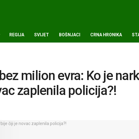
REGIJA
SVIJET
BOŠNJACI
CRNA HRONIKA
ST
 bez milion evra: Ko je nar
vac zaplenila policija?!