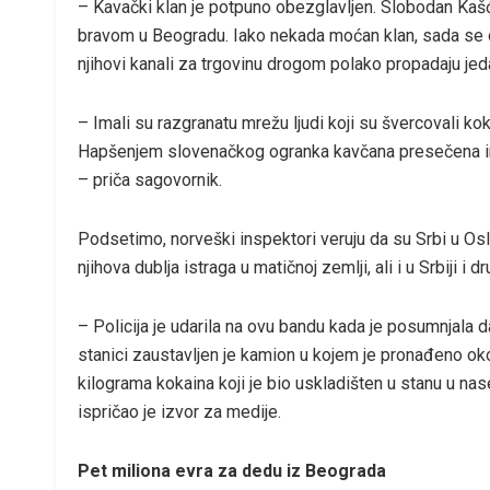
– Kavački klan je potpuno obezglavljen. Slobodan Kašće
bravom u Beogradu. Iako nekada moćan klan, sada se o
njihovi kanali za trgovinu drogom polako propadaju jed
– Imali su razgranatu mrežu ljudi koji su švercovali ko
Hapšenjem slovenačkog ogranka kavčana presečena im je
– priča sagovornik.
Podsetimo, norveški inspektori veruju da su Srbi u Oslu
njihova dublja istraga u matičnoj zemlji, ali i u Srbiji i
– Policija je udarila na ovu bandu kada je posumnjala 
stanici zaustavljen je kamion u kojem je pronađeno oko 
kilograma kokaina koji je bio uskladišten u stanu u nas
ispričao je izvor za medije.
Pet miliona evra za dedu iz Beograda