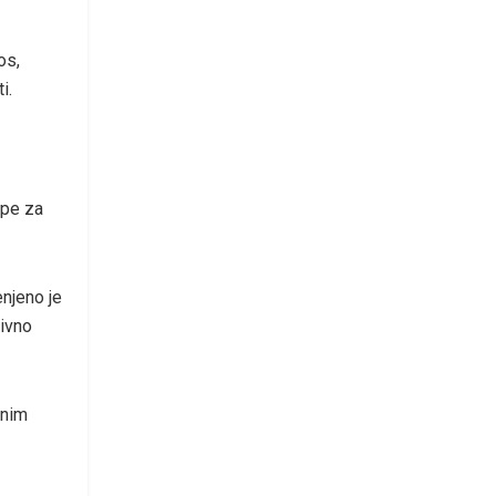
os,
i.
upe za
njeno je
zivno
enim