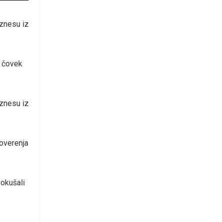
iznesu iz
o čovek
iznesu iz
poverenja
pokušali