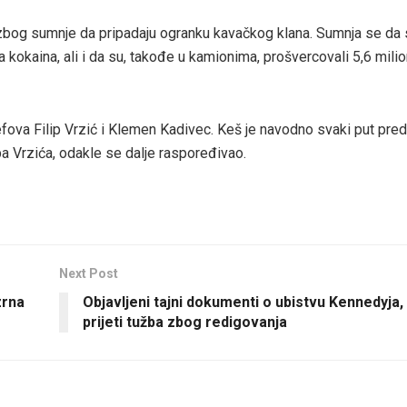
zbog sumnje da pripadaju ogranku kavačkog klana. Sumnja se da 
 kokaina, ali i da su, takođe u kamionima, prošvercovali 5,6 mili
efova Filip Vrzić i Klemen Kadivec. Keš je navodno svaki put pred
pa Vrzića, odakle se dalje raspoređivao.
Next Post
zrna
Objavljeni tajni dokumenti o ubistvu Kennedyja,
prijeti tužba zbog redigovanja