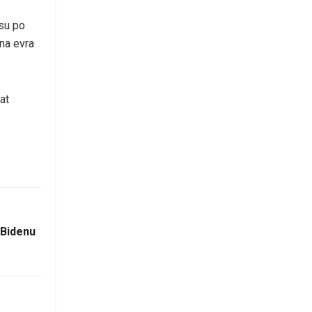
su po
ona evra
at
 Bidenu