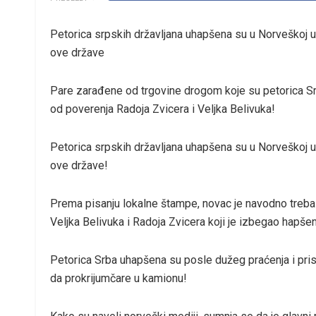
Petorica srpskih državljana uhapšena su u Norveškoj u
ove države
Pare zarađene od trgovine drogom koje su petorica Sr
od poverenja Radoja Zvicera i Veljka Belivuka!
Petorica srpskih državljana uhapšena su u Norveškoj u
ove države!
Prema pisanju lokalne štampe, novac je navodno trebal
Veljka Belivuka i Radoja Zvicera koji je izbegao hapšen
Petorica Srba uhapšena su posle dužeg praćenja i pri
da prokrijumčare u kamionu!