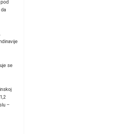
a pod
 da
.
ndinavije
juje se
inskoj
1,2
slu –