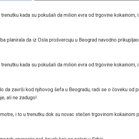
 trenutku kada su pokušali da milion evra od trgovine kokainom, 
ba planirala da iz Osla prošvercuju u Beograd navodno prikuplja
 trenutku kada su pokušali da milion evra od trgovine kokainom, 
o da završi kod njihovog šefa u Beogradu, radi se o čoveku od 
je, ali ne zadugo!
smotre, i to u trenutku dok su novac stečen trgovinom kokainom 