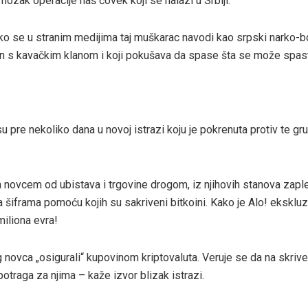
mozak operacije naš čovek koji se nalazi u Srbiji.
o se u stranim medijima taj muškarac navodi kao srpski narko-b
zan s kavačkim klanom i koji pokušava da spase šta se može spast
 pre nekoliko dana u novoj istrazi koju je pokrenuta protiv te gr
 novcem od ubistava i trgovine drogom, iz njihovih stanova zaple
a šiframa pomoću kojih su sakriveni bitkoini. Kako je Alo! eksklu
miliona evra!
g novca „osigurali“ kupovinom kriptovaluta. Veruje se da na skriv
potraga za njima – kaže izvor blizak istrazi.