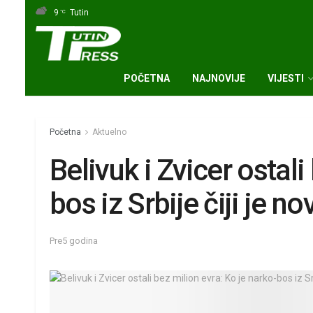
9
Tutin
°C
POČETNA
NAJNOVIJE
VIJESTI
Početna
Aktuelno
Belivuk i Zvicer ostali
bos iz Srbije čiji je no
Pre5 godina