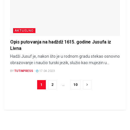
AKTUELNO
Opis putovanja na hadždž 1615. godine Jusufa iz
Livna
Hadži Jusuf je, nakon što je u rodnom gradu stekao osnovno
obrazovanje i naučio turski jezik, služio kao mujezin u...
BY
TUTINPRESS
17.04.2023
1
2
…
10