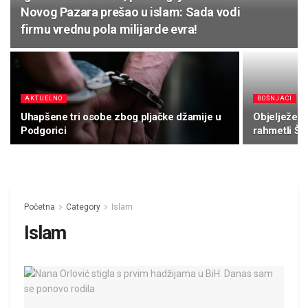
Novog Pazara prešao u islam: Sada vodi
firmu vrednu pola milijarde evra!
AKTUELNO
BOŠNJACI
Uhapšene tri osobe zbog pljačke džamije u
Objelježena
Podgorici
rahmetli Š
Početna
Category
Islam
Islam