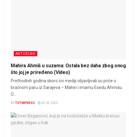
AKTUELNO
Mahira Ahmiš u suzama: Ostala bez daha zbog onog
što joj je priređeno (Video)
Prethodnih godina skoro svi mediji objavljivali su priče o
bračnom paru iz Sarajeva – Mahiri i imamu Esedu Ahmišu.
O...
BY
TUTINPRESS
02.05.2023