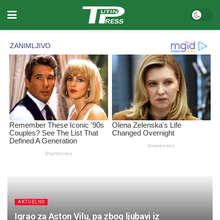
AKTUELNO
Igrao za Aston Vilu, pa zbog ljubavi iz