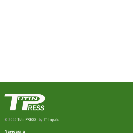
© 2026
TutinPRESS
- by-
IT-Impuls
Navigacija