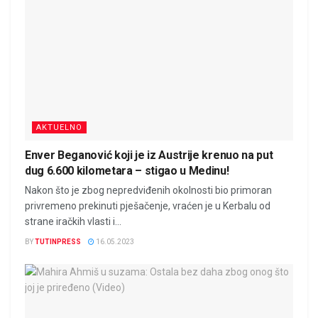
AKTUELNO
Enver Beganović koji je iz Austrije krenuo na put
dug 6.600 kilometara – stigao u Medinu!
Nakon što je zbog nepredviđenih okolnosti bio primoran
privremeno prekinuti pješačenje, vraćen je u Kerbalu od
strane iračkih vlasti i...
BY
TUTINPRESS
16.05.2023