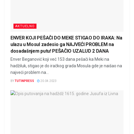
AKTUELNO
ENVER KOJI PEŠAČI DO MEKE STIGAO DO IRAKA: Na
ulazu u Mosul zadesio ga NAJVEĆI PROBLEM na
dosadašnjem putu! PEŠAČIO UZALUD 2 DANA
Enver Beganović koji već 153 dana pešači ka Meki na
hadžiluk, stigao je do iračkog grada Mosula gde je naišao na
najveći problem na...
BY
TUTINPRESS
20.04.2023