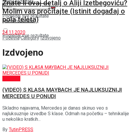
Nema rezultata
Znate li ovaj detalj o Aliji Izetbegoviću?
Molim vas pročitajte (Istinit događaj o
Pogledaj sve rezultate
pola teleta)
Nema rezultata
24.11.2020
Pogledaj sve rezultate
Početna
Category
Izdvojeno
Izdvojeno
Aktuelno
(VIDEO) S KLASA MAYBACH JE NAJLUKSUZNIJI
MERCEDES U PONUDI
Skladno najavama, Mercedes je danas skinuo veo s
najluksuznije izvedbe S klase. Odmah na početku – tehnikalije
u nekoliko kratkih...
By
TutinPRESS