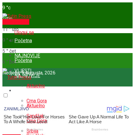
9
°c
Tutin
Pošalji vijest
11
°
uto
Uloguj se
9
°
sri
Početna
5
°
čet
NAJNOVIJE
Početna
6
°
pet
VIJESTI
Nedjelja, 9 Augusta, 2026
NAJNOVIJE
Aktuelno
VIJESTI
Crna Gora
Aktuelno
Sandžak
Crna Gora
Srbija