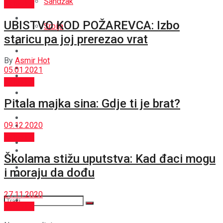
Sandžak
Aktuelno
REGIJA
UBISTVO KOD POŽAREVCA: Izbo
Srbija
staricu pa joj prerezao vrat
SVIJET
REGIJA
By
Asmir Hot
BOŠNJACI
05.01.2021
SVIJET
Aktuelno
CRNA HRONIKA
BOŠNJACI
Pitala majka sina: Gdje ti je brat?
STAV
09.12.2020
CRNA HRONIKA
Aktuelno
MAGAZIN
STAV
Školama stižu uputstva: Kad đaci mogu
SPORT
i moraju da dođu
MAGAZIN
27.11.2020
SPORT
Aktuelno