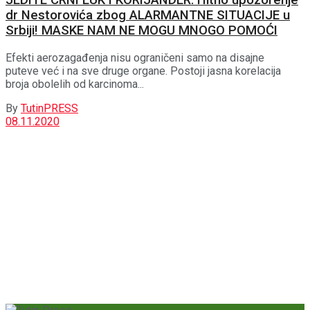
JEDITE CRNI LUK I KORIJANDER: Hitno upozorenje
dr Nestorovića zbog ALARMANTNE SITUACIJE u
Srbiji! MASKE NAM NE MOGU MNOGO POMOĆI
Efekti aerozagađenja nisu ograničeni samo na disajne
puteve već i na sve druge organe. Postoji jasna korelacija
broja obolelih od karcinoma...
By
TutinPRESS
08.11.2020