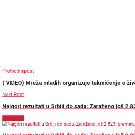
Prethodni post
( VIDEO) Mreža mladih organizuje takmičenje o ž
Next Post
Najgori rezultati u Srbiji do sada: Zaraženo još 2.
Next Post