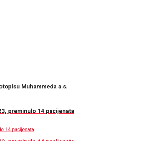
ivotopisu Muhammeda a.s.
823, preminulo 14 pacijenata