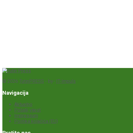
© 2026
TutinPRESS
- by-
IT-Impuls
Navigacija
Aktuelno
Pošalji vijest
Impressum
Politika kolačića (EU)