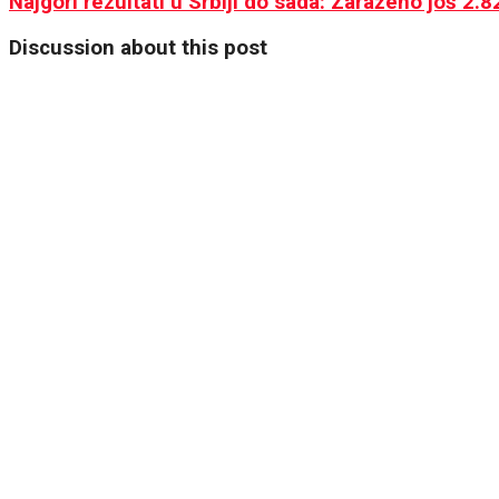
Najgori rezultati u Srbiji do sada: Zaraženo još 2.
Discussion about this post