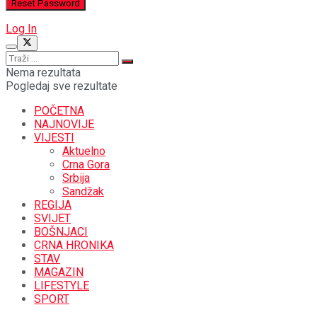
Log In
Nema rezultata
Pogledaj sve rezultate
POČETNA
NAJNOVIJE
VIJESTI
Aktuelno
Crna Gora
Srbija
Sandžak
REGIJA
SVIJET
BOŠNJACI
CRNA HRONIKA
STAV
MAGAZIN
LIFESTYLE
SPORT