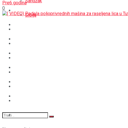
Sandžak
Pre6 godina
0
REGIJA
Srbija
SVIJET
REGIJA
BOŠNJACI
SVIJET
CRNA HRONIKA
BOŠNJACI
STAV
CRNA HRONIKA
MAGAZIN
STAV
SPORT
MAGAZIN
SPORT