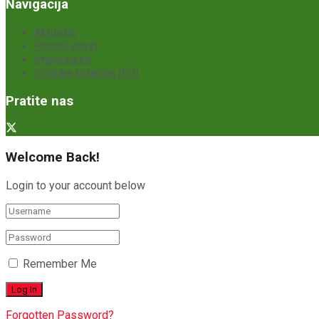
Navigacija
Aktuelno
Pošalji vijest
Impressum
Politika kolačića (EU)
Pratite nas
Welcome Back!
Login to your account below
Remember Me
Forgotten Password?