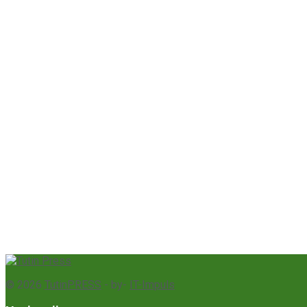
© 2026
TutinPRESS
- by-
IT-Impuls