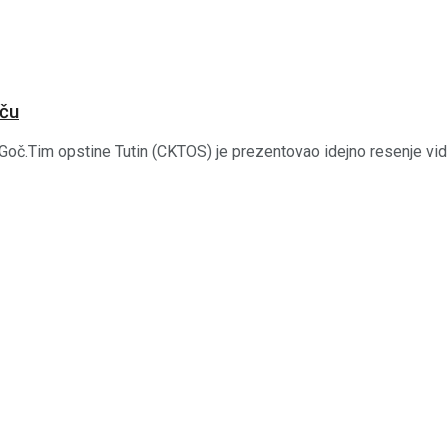
oču
Goč.Tim opstine Tutin (CKTOS) je prezentovao idejno resenje vidi