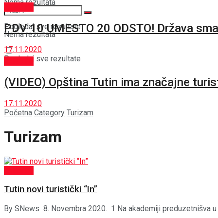
Nema rezultata
Aktuelno
PDV 10 UMESTO 20 ODSTO! Država smanjuj
Pogledaj sve rezultate
Nema rezultata
17.11.2020
Pogledaj sve rezultate
Aktuelno
(VIDEO) Opština Tutin ima značajne turis
17.11.2020
Početna
Category
Turizam
Turizam
Aktuelno
Tutin novi turistički “In”
By SNews 8. Novembra 2020. 1 Na akademiji preduzetnišva u turi