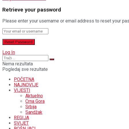
Retrieve your password
Please enter your username or email address to reset your pa
Log In
Nema rezultata
Pogledaj sve rezultate
POČETNA
NAJNOVIJE
VIJESTI
Aktuelno
Crna Gora
Srbija
Sandžak
REGIJA
SVIJET
BOŠNJACI