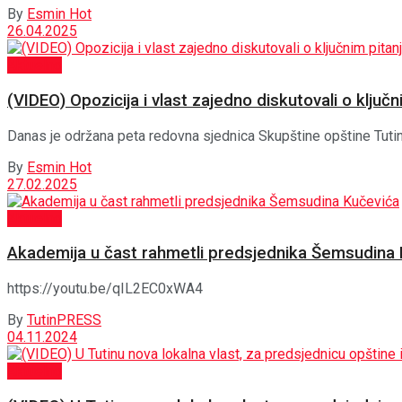
By
Esmin Hot
26.04.2025
Aktuelno
(VIDEO) Opozicija i vlast zajedno diskutovali o ključ
Danas je održana peta redovna sjednica Skupštine opštine Tutin. S
By
Esmin Hot
27.02.2025
Aktuelno
Akademija u čast rahmetli predsjednika Šemsudina
https://youtu.be/qIL2EC0xWA4
By
TutinPRESS
04.11.2024
Aktuelno