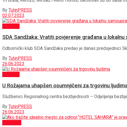
Tri brata, Remzo, Mirsad i Reho Honsić iškolovali su do sada osa
By
TutinPRESS
02.07.2023
Aktuelno
SDA Sandžaka: Vratiti povjerenje građana u lokalnu
Odbornički klub SDA Sandžaka predao je danas predsjednici Skup
By
TutinPRESS
26.06.2023
Aktuelno
U Rožajama uhapšen osumnjičeni za trgovinu ljudim
Službenici Regionalnog centra bezbjednosti – Odjeljenja bezbjedn
By
TutinPRESS
26.06.2023
Crna Gora