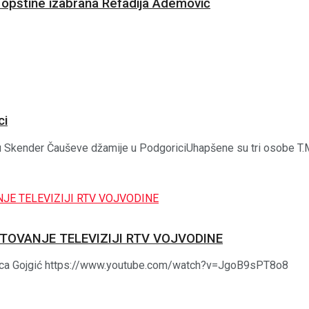
u opštine izabrana Refadija Ademović
ci
etu Skender Čauševe džamije u PodgoriciUhapšene su tri osobe T.M. 
TOVANJE TELEVIZIJI RTV VOJVODINE
jubica Gojgić https://www.youtube.com/watch?v=JgoB9sPT8o8