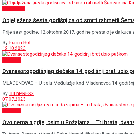
BOŠNJACI
Objelježena šesta godišnjica od smrti rahmetli Šem
Prije šest godine, 12.oktobra 2017. godine prestalo je da kuca 
By
Esmin Hot
12.10.2023
Aktuelno
Dvanaestogodišnjeg dečaka 14-godišnji brat ubio 
MLADENOVAC – U selu Međulužje kod Mladenovca 14-godišnji malol
By
TutinPRESS
07.07.2023
Aktuelno
Ovo nema nigdje, osim u Rožajama – Tri brata, dvan