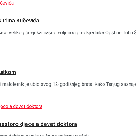
sudina Kučevića
srce velikog čovjeka, našeg voljenog predsjednika Opštine Tutin 
puškom
etnik je ubio svog 12-godišnjeg brata. Kako Tanjug saznaje, sta
aestoro djece a devet doktora