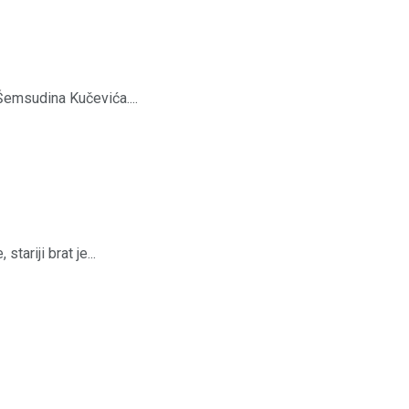
Šemsudina Kučevića....
riji brat je...