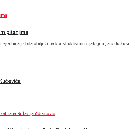
nim pitanjima
jednica je bila obilježena konstruktivnim dijalogom, a u diskusiji
 Kučevića