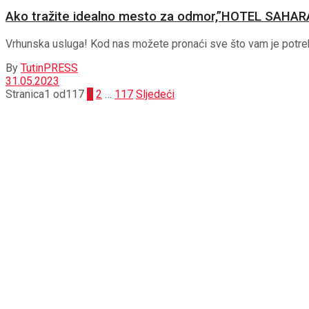
Ako tražite idealno mesto za odmor,”HOTEL SAHARA
Vrhunska usluga! Kod nas možete pronaći sve što vam je potrebno
By
TutinPRESS
31.05.2023
Stranica1 od117
1
2
…
117
Sljedeći