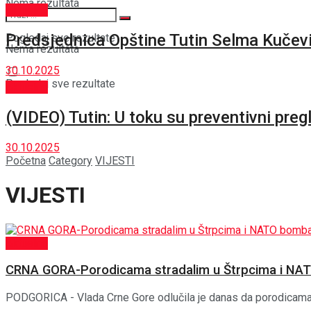
Nema rezultata
Aktuelno
Predsjednica Opštine Tutin Selma Kučević
Pogledaj sve rezultate
Nema rezultata
30.10.2025
Pogledaj sve rezultate
Aktuelno
(VIDEO) Tutin: U toku su preventivni preg
30.10.2025
Početna
Category
VIJESTI
VIJESTI
Aktuelno
CRNA GORA-Porodicama stradalim u Štrpcima i NAT
PODGORICA - Vlada Crne Gore odlučila je danas da porodicama 