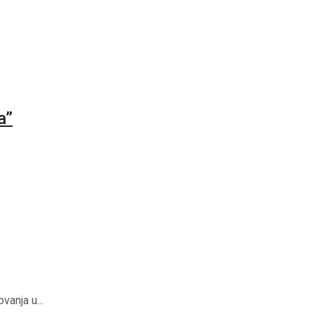
a”
anja u...