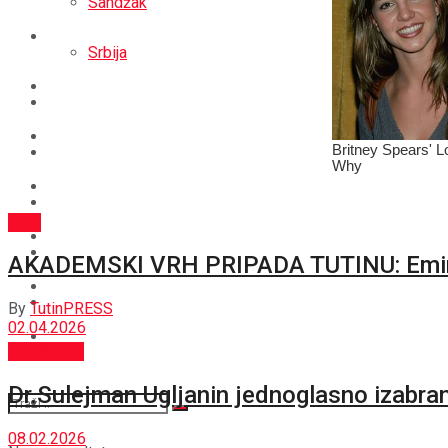
Sandžak
REGIJA
Srbija
SVIJET
REGIJA
BOŠNJACI
SVIJET
CRNA HRONIKA
BOŠNJACI
Tutin
STAV
CRNA HRONIKA
AKADEMSKI VRH PRIPADA TUTINU: Emina De
MAGAZIN
STAV
By
TutinPRESS
02.04.2026
SPORT
BOŠNJACI
MAGAZIN
Dr.Sulejman Ugljanin jednoglasno izabr
SPORT
08.02.2026