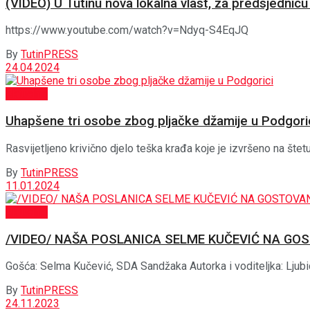
(VIDEO) U Tutinu nova lokalna vlast, za predsjednic
https://www.youtube.com/watch?v=Ndyq-S4EqJQ
By
TutinPRESS
24.04.2024
Aktuelno
Uhapšene tri osobe zbog pljačke džamije u Podgori
Rasvijetljeno krivično djelo teška krađa koje je izvršeno na št
By
TutinPRESS
11.01.2024
Aktuelno
/VIDEO/ NAŠA POSLANICA SELME KUČEVIĆ NA GOS
Gošća: Selma Kučević, SDA Sandžaka Autorka i voditeljka: L
By
TutinPRESS
24.11.2023