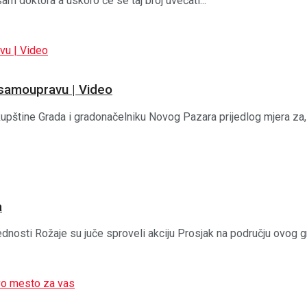
m doktora a uskoro će se taj broj uvećati...
 samoupravu | Video
štine Grada i gradonačelniku Novog Pazara prijedlog mjera za, k
a
osti Rožaje su juče sproveli akciju Prosjak na području ovog grad