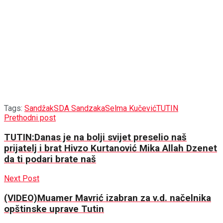
Tags:
Sandžak
SDA Sandzaka
Selma Kučević
TUTIN
Prethodni post
TUTIN:Danas je na bolji svijet preselio naš
prijatelj i brat Hivzo Kurtanović Mika Allah Dzenet
da ti podari brate naš
Next Post
(VIDEO)Muamer Mavrić izabran za v.d. načelnika
opštinske uprave Tutin