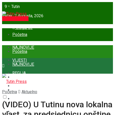
9
Tutin
°C
Petak, 7 Augusta, 2026
Pošalji vijest
Uloguj se
Početna
NAJNOVIJE
Početna
VIJESTI
NAJNOVIJE
REGIJA
VIJESTI
SVIJET
REGIJA
Početna
Aktuelno
BOŠNJACI
(VIDEO) U Tutinu nova lokalna
SVIJET
CRNA HRONIKA
vlast, za predsjednicu opštine