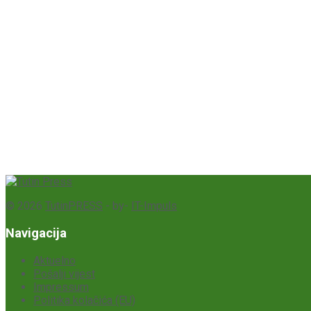
© 2026
TutinPRESS
- by-
IT-Impuls
Navigacija
Aktuelno
Pošalji vijest
Impressum
Politika kolačića (EU)