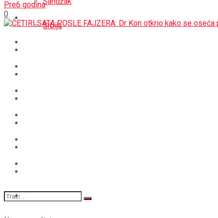
Sandžak
Pre6 godina
0
REGIJA
Srbija
SVIJET
REGIJA
BOŠNJACI
SVIJET
CRNA HRONIKA
BOŠNJACI
STAV
CRNA HRONIKA
MAGAZIN
STAV
SPORT
MAGAZIN
SPORT