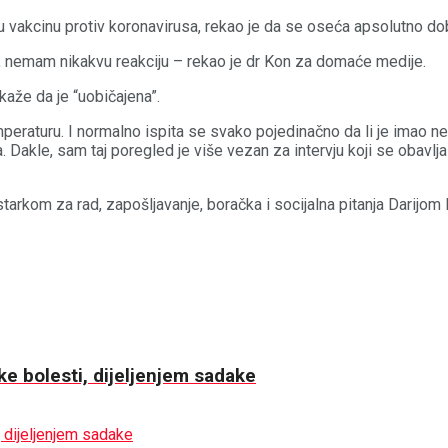
vu vakcinu protiv koronavirusa, rekao je da se oseća apsolutno do
 nemam nikakvu reakciju – rekao je dr Kon za domaće medije.
kaže da je “uobičajena”.
eraturu. I normalno ispita se svako pojedinačno da li je imao nek
 Dakle, sam taj poregled je više vezan za intervju koji se obavlja
kom za rad, zapošljavanje, boračka i socijalna pitanja Darijom Kis
ške bolesti, dijeljenjem sadake