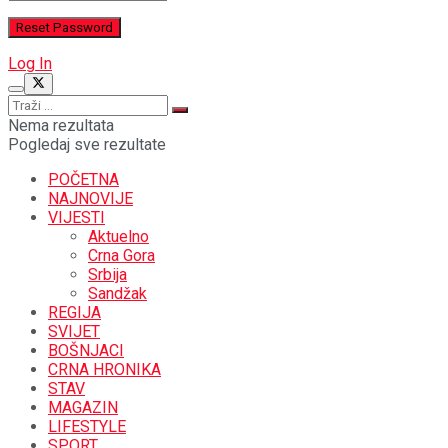
Log In
Nema rezultata
Pogledaj sve rezultate
POČETNA
NAJNOVIJE
VIJESTI
Aktuelno
Crna Gora
Srbija
Sandžak
REGIJA
SVIJET
BOŠNJACI
CRNA HRONIKA
STAV
MAGAZIN
LIFESTYLE
SPORT