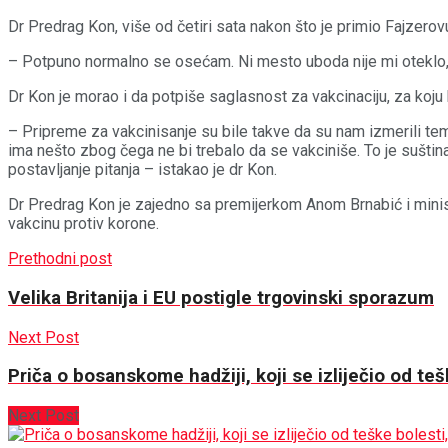
Dr Predrag Kon, više od četiri sata nakon što je primio Fajzero
– Potpuno normalno se osećam. Ni mesto uboda nije mi oteklo,
Dr Kon je morao i da potpiše saglasnost za vakcinaciju, za koju 
– Pripreme za vakcinisanje su bile takve da su nam izmerili temp
ima nešto zbog čega ne bi trebalo da se vakciniše. To je suština.
postavljanje pitanja – istakao je dr Kon.
Dr Predrag Kon je zajedno sa premijerkom Anom Brnabić i ministar
vakcinu protiv korone.
Prethodni post
Velika Britanija i EU postigle trgovinski sporazum
Next Post
Priča o bosanskome hadžiji, koji se izliječio od te
Next Post