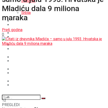
Sandžak
Mladiću dala 9 miliona
REGIJA
Srbija
maraka
SVIJET
REGIJA
Pre6 godina
BOŠNJACI
0
SVIJET
CRNA HRONIKA
BOŠNJACI
STAV
CRNA HRONIKA
MAGAZIN
STAV
SPORT
MAGAZIN
SPORT
12
PREGLEDI