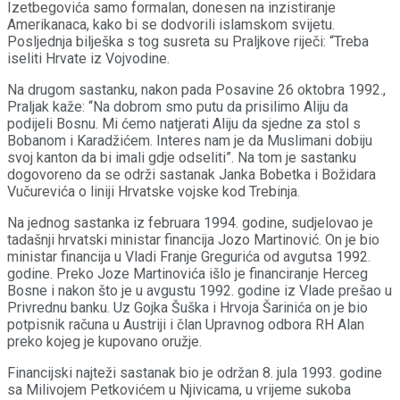
Izetbegovića samo formalan, donesen na inzistiranje
Amerikanaca, kako bi se dodvorili islamskom svijetu.
Posljednja bilješka s tog susreta su Praljkove riječi: “Treba
iseliti Hrvate iz Vojvodine.
Na drugom sastanku, nakon pada Posavine 26 oktobra 1992.,
Praljak kaže: “Na dobrom smo putu da prisilimo Aliju da
podijeli Bosnu. Mi ćemo natjerati Aliju da sjedne za stol s
Bobanom i Karadžićem. Interes nam je da Muslimani dobiju
svoj kanton da bi imali gdje odseliti”. Na tom je sastanku
dogovoreno da se održi sastanak Janka Bobetka i Božidara
Vučurevića o liniji Hrvatske vojske kod Trebinja.
Na jednog sastanka iz februara 1994. godine, sudjelovao je
tadašnji hrvatski ministar financija Jozo Martinović. On je bio
ministar financija u Vladi Franje Gregurića od avgutsa 1992.
godine. Preko Joze Martinovića išlo je financiranje Herceg
Bosne i nakon što je u avgustu 1992. godine iz Vlade prešao u
Privrednu banku. Uz Gojka Šuška i Hrvoja Šarinića on je bio
potpisnik računa u Austriji i član Upravnog odbora RH Alan
preko kojeg je kupovano oružje.
Financijski najteži sastanak bio je održan 8. jula 1993. godine
sa Milivojem Petkovićem u Njivicama, u vrijeme sukoba