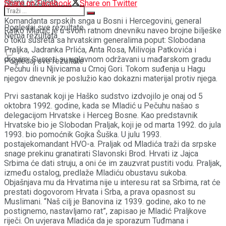
Nema rezultata
Share on Facebook
Share on Twitter
Komandanta srpskih snga u Bosni i Hercegovini, general
Pogledaj sve rezultate
Ratko Mladić je u svom ratnom dnevniku naveo brojne bilješke
Nema rezultata
o toku susreta sa hrvatskim generalima poput: Slobodana
Praljka, Jadranka Prlića, Anta Rosa, Milivoja Patkovića i
drguim. Susreti su uglavnom održavani u mađarskom gradu
Pogledaj sve rezultate
Pečuhu ili u Njivicama u Crnoj Gori. Tokom suđenja u Hagu
njegov dnevnik je poslužio kao dokazni materijal protiv njega.
Prvi sastanak koji je Haško sudstvo izdvojilo je onaj od 5
oktobra 1992. godine, kada se Mladić u Pečuhu našao s
delegacijom Hrvatske i Herceg Bosne. Kao predstavnik
Hrvatske bio je Slobodan Praljak, koji je od marta 1992. do jula
1993. bio pomoćnik Gojka Šuška. U julu 1993.
postajekomandant HVO-a. Praljak od Mladića traži da srpske
snage prekinu granatirati Slavonski Brod. Hrvati iz Jajca
Srbima će dati struju, a oni će im zauzvrat pustiti vodu. Praljak,
između ostalog, predlaže Mladiću obustavu sukoba.
Objašnjava mu da Hrvatima nije u interesu rat sa Srbima, rat će
prestati dogovorom Hrvata i Srba, a prava opasnost su
Muslimani. “Naš cilj je Banovina iz 1939. godine, ako to ne
postignemo, nastavljamo rat”, zapisao je Mladić Praljkove
riječi. On uvjerava Mladića da je sporazum Tuđmana i