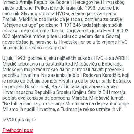
između Armije Republike Bosne i Hercegovine i Hrvatskog
vijeća odbrane. Petković je do kraja jula 1993. godine bio
načelnik Glavnog stožera HVO-a, a tada ga je zamijenio
Praljak. Mladić je zabilježio da je tada u zamjenu za oružje i
“učinjene usluge” položeno 1 191 246 tadašnjih njemačkih
maraka i dvije cisterne dizela. Dogovoreno je da Hrvati 8 092
032 njemačke marke plate u roku od sedam dana. Sav taj
novac došao je, naravno, iz Hrvatske, jer se u to vrijeme HVO
financiralo direktno iz Zagreba.
U julu 1993. godine, u jeku najžešćih sukoba HVO-a sa ARBiH,
Mladić je boravio na sastanku kod Miloševića u Beogradu.
Milošević mu je tada rekao da ne bi trebali davati preveliku
podršku Hrvatima. Na sastanku je bio i Radovan Karadžić, koji
je rekao da trebaju pomoći Hrvatima da bi se prisililo Bošnjake
na podjelu Bosne. Ipak, Karadžić tada upozorava da, ako
Hrvati napadnu Republiku Srpsku Krajinu, Srbi iz BiH moraju
poslati dva korpusa da pomognu Martiću. Milošević tumači:
“Ne bih ja išao na presijecanje Muslimana na dvije autonomije.
Mi smo ih nudili Hrvatima, a Tuđman je rekao uzmite ih vi”.
IZVOR: jutarnji.hr
Prethodni post