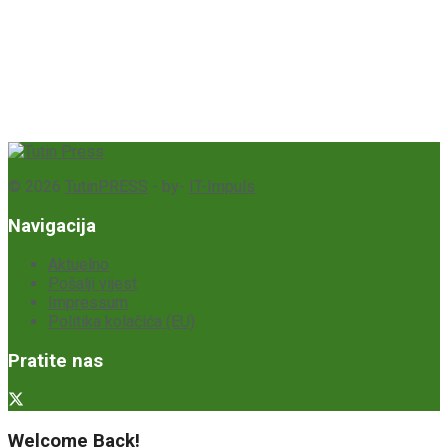
© 2026
TutinPRESS
- by-
IT-Impuls
Navigacija
Aktuelno
Pošalji vijest
Impressum
Politika kolačića (EU)
Pratite nas
Welcome Back!