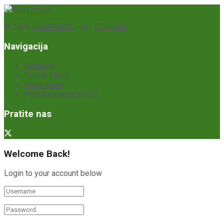
© 2026
TutinPRESS
- by-
IT-Impuls
Navigacija
Aktuelno
Pošalji vijest
Impressum
Politika kolačića (EU)
Pratite nas
Welcome Back!
Login to your account below