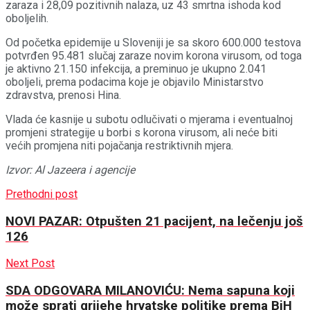
zaraza i 28,09 pozitivnih nalaza, uz 43 smrtna ishoda kod
oboljelih.
Od početka epidemije u Sloveniji je sa skoro 600.000 testova
potvrđen 95.481 slučaj zaraze novim korona virusom, od toga
je aktivno 21.150 infekcija, a preminuo je ukupno 2.041
oboljeli, prema podacima koje je objavilo Ministarstvo
zdravstva, prenosi Hina.
Vlada će kasnije u subotu odlučivati o mjerama i eventualnoj
promjeni strategije u borbi s korona virusom, ali neće biti
većih promjena niti pojačanja restriktivnih mjera.
Izvor: Al Jazeera i agencije
Prethodni post
NOVI PAZAR: Otpušten 21 pacijent, na lečenju još
126
Next Post
SDA ODGOVARA MILANOVIĆU: Nema sapuna koji
može sprati grijehe hrvatske politike prema BiH