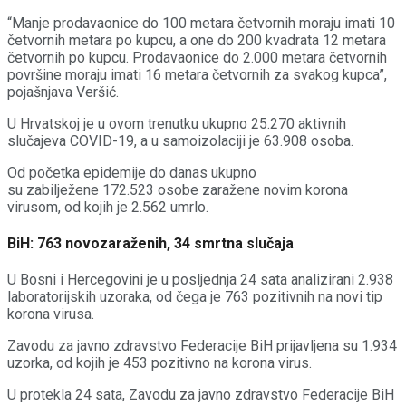
“Manje prodavaonice do 100 metara četvornih moraju imati 10
četvornih metara po kupcu, a one do 200 kvadrata 12 metara
četvornih po kupcu. Prodavaonice do 2.000 metara četvornih
površine moraju imati 16 metara četvornih za svakog kupca”,
pojašnjava Veršić.
U Hrvatskoj je u ovom trenutku ukupno 25.270 aktivnih
slučajeva COVID-19, a u samoizolaciji je 63.908 osoba.
Od početka epidemije do danas ukupno
su zabilježene 172.523 osobe zaražene novim korona
virusom, od kojih je 2.562 umrlo.
BiH: 763 novozaraženih, 34 smrtna slučaja
U Bosni i Hercegovini je u posljednja 24 sata analizirani 2.938
laboratorijskih uzoraka, od čega je 763 pozitivnih na novi tip
korona virusa.
Zavodu za javno zdravstvo Federacije BiH prijavljena su 1.934
uzorka, od kojih je 453 pozitivno na korona virus.
U protekla 24 sata, Zavodu za javno zdravstvo Federacije BiH