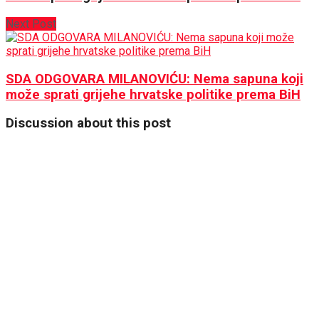
Next Post
SDA ODGOVARA MILANOVIĆU: Nema sapuna koji
može sprati grijehe hrvatske politike prema BiH
Discussion about this post