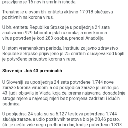
prijavljeno je 16 novih smrtnih ishoda.
Trenutno je u ovom bh. entitetu aktivno 17.918 slučajeva
pozitivnih na korona virus.
U bh. entitetu Republika Srpska je u posljednja 24 sata
analizirano 929 lаbоrаtоriјskih uzоrаkа, а nоvi kоrоnа
virus pоtvrđеn је kоd 283 оsоbe, prenosi Anadolija.
U istom vremenskom periodu, Institutu zа јаvnо zdrаvstvо
Rеpublikе Srpskе priјаvljеnо је 25 smrtnih slučајеvа kоd kојih
је pоtvrđеnо prisustvо kоrоnа virusа.
Slovenija: Još 43 preminulih
U Sloveniji su uposljednja 24 sata potvrđene 1.744 nove
zaraze korona virusom, a od posljedica zaraze je umrlo još
43 ljudi, objavila je Vlada, koja će, prema najavama, dosadašnje
stroge mjere u najvećoj mjeri bez promjena zadržati i idućih
sedmica.
U posljednja 24 sata su sa 6.127 testova potvrđena 1.744
slučaja zaraze, a udio pozitivnih testova bio je 28,46 posto,
što je nešto više nego prethodni dan, kad je potvrđeno 1.813