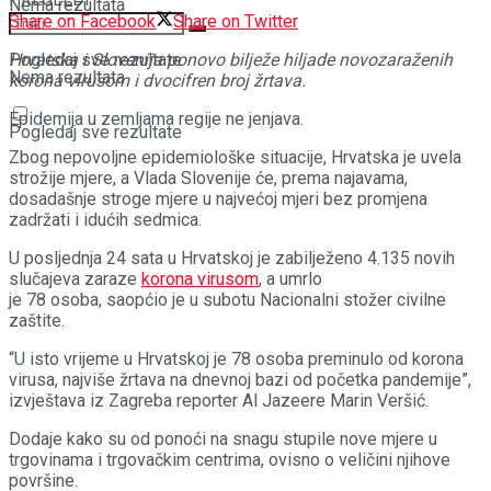
Nema rezultata
Share on Facebook
Share on Twitter
Hrvatska i Slovenija ponovo bilježe hiljade novozaraženih
Pogledaj sve rezultate
Nema rezultata
korona virusom i dvocifren broj žrtava.
Epidemija u zemljama regije ne jenjava.
Pogledaj sve rezultate
Zbog nepovoljne epidemiološke situacije, Hrvatska je uvela
strožije mjere, a Vlada Slovenije će, prema najavama,
dosadašnje stroge mjere u najvećoj mjeri bez promjena
zadržati i idućih sedmica.
U posljednja 24 sata u Hrvatskoj je zabilježeno 4.135 novih
slučajeva zaraze
korona virusom
, a umrlo
je 78 osoba, saopćio je u subotu Nacionalni stožer civilne
zaštite.
“U isto vrijeme u Hrvatskoj je 78 osoba preminulo od korona
virusa, najviše žrtava na dnevnoj bazi od početka pandemije”,
izvještava iz Zagreba reporter Al Jazeere Marin Veršić.
Dodaje kako su od ponoći na snagu stupile nove mjere u
trgovinama i trgovačkim centrima, ovisno o veličini njihove
površine.