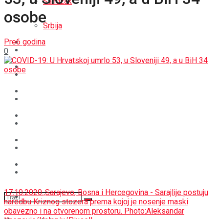
Sandžak
osobe
REGIJA
Srbija
Pre6 godina
SVIJET
REGIJA
0
BOŠNJACI
SVIJET
CRNA HRONIKA
BOŠNJACI
STAV
CRNA HRONIKA
MAGAZIN
STAV
SPORT
MAGAZIN
17.10.2020.,Sarajevo, Bosna i Hercegovina - Sarajlije postuju
SPORT
naredbu Kriznog stozera prema kojoj je nosenje maski
obavezno i na otvorenom prostoru. Photo:Aleksandar