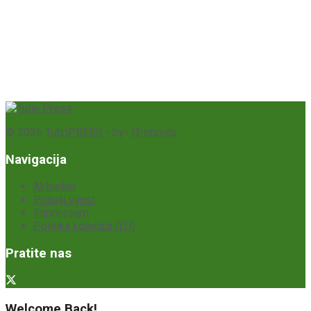
© 2026
TutinPRESS
- by-
IT-Impuls
Navigacija
Aktuelno
Pošalji vijest
Impressum
Politika kolačića (EU)
Pratite nas
Welcome Back!