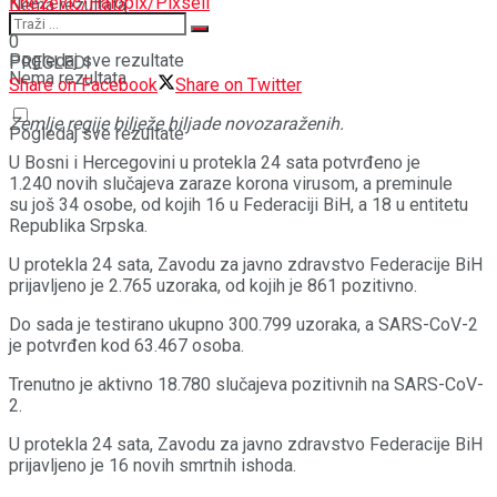
Knezevic/Halopix/Pixsell
Nema rezultata
0
Pogledaj sve rezultate
PREGLEDI
Nema rezultata
Share on Facebook
Share on Twitter
Zemlje regije bilježe hiljade novozaraženih.
Pogledaj sve rezultate
U Bosni i Hercegovini u protekla 24 sata potvrđeno je
1.240 novih slučajeva zaraze korona virusom, a preminule
su još 34 osobe, od kojih 16 u Federaciji BiH, a 18 u entitetu
Republika Srpska.
U protekla 24 sata, Zavodu za javno zdravstvo Federacije BiH
prijavljeno je 2.765 uzoraka, od kojih je 861 pozitivno.
Do sada je testirano ukupno 300.799 uzoraka, a SARS-CoV-2
je potvrđen kod 63.467 osoba.
Trenutno je aktivno 18.780 slučajeva pozitivnih na SARS-CoV-
2.
U protekla 24 sata, Zavodu za javno zdravstvo Federacije BiH
prijavljeno je 16 novih smrtnih ishoda.