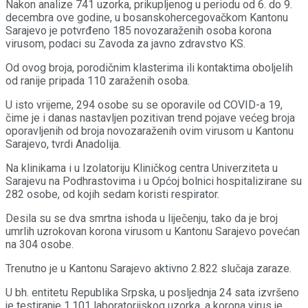
Nakon analize 741 uzorka, prikupljenog u periodu od 6. do 9.
decembra ove godine, u bosanskohercegovačkom Kantonu
Sarajevo je potvrđeno 185 novozaraženih osoba korona
virusom, podaci su Zavoda za javno zdravstvo KS.
Od ovog broja, porodičnim klasterima ili kontaktima oboljelih
od ranije pripada 110 zaraženih osoba.
U isto vrijeme, 294 osobe su se oporavile od COVID-a 19,
čime je i danas nastavljen pozitivan trend pojave većeg broja
oporavljenih od broja novozaraženih ovim virusom u Kantonu
Sarajevo, tvrdi Anadolija.
Na klinikama i u Izolatoriju Kliničkog centra Univerziteta u
Sarajevu na Podhrastovima i u Općoj bolnici hospitalizirane su
282 osobe, od kojih sedam koristi respirator.
Desila su se dva smrtna ishoda u liječenju, tako da je broj
umrlih uzrokovan korona virusom u Kantonu Sarajevo povećan
na 304 osobe.
Trenutno je u Kantonu Sarajevo aktivno 2.822 slučaja zaraze.
U bh. entitetu Rеpublika Srpska, u pоsljеdnjа 24 sata izvršеnо
је tеstirаnjе 1.101 lаbоrаtоriјskоg uzоrkа, а kоrоnа virus je