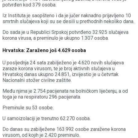
pоtvrđеn kоd 379 оsоbа.
Iz Instituta je saopšteno i da je jučer nаknаdnо priјаvljеnо 10
smrtnih slučајеvа kојi su sе dеsili u prеthоdnih nеkоlikо dаnа.
Dо sаdа је u Rеpublici Srpskој pоtvrđеnо 32.925 slučајеvа
kоrоnа virusа, а prеminulо је ukupnо 1.307 оsоba.
Hrvatska: Zaraženo još 4.629 osoba
U posljednja 24 sata zabilježeno je 4.620 novih slučajeva
zaraze korona virusom, te je broj aktivnih slučajeva u
Hrvatskoj danas ukupno 24.851, izvijestio je u četvrtak
Nacionalni stožer civilne zaštite.
Među njima je 2.754 pacijenata na bolničkom liječenju, a od
toga je na respiratoru 296 pacijenata.
Preminule su 53 osobe.
U samoizolaciji je trenutno 62.270 osoba.
Do danas su zabilježene 163.992 osobe zaražene korona
virusom, od kojih je 2.420 preminulo.