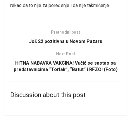
rekao da to nije za poređenje i da nije takmičenje
Prethodni post
Još 22 pozitivna u Novom Pazaru
Next Post
HITNA NABAVKA VAKCINA! Vučić se sastao sa
predstavnicima “Torlak”, “Batut” i RFZO! (Foto)
Discussion about this post