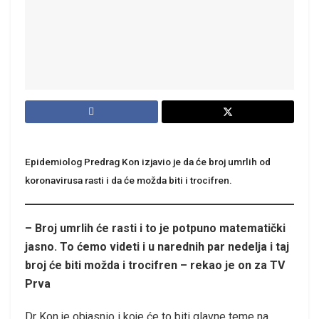
Epidemiolog Predrag Kon izjavio je da će broj umrlih od
koronavirusa rasti i da će možda biti i trocifren.
– Broj umrlih će rasti i to je potpuno matematički
jasno. To ćemo videti i u narednih par nedelja i taj
broj će biti možda i trocifren – rekao je on za TV
Prva
Dr Kon je objasnio i koje će to biti glavne teme na