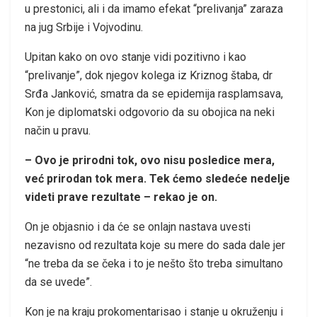
u prestonici, ali i da imamo efekat “prelivanja” zaraza
na jug Srbije i Vojvodinu.
Upitan kako on ovo stanje vidi pozitivno i kao
“prelivanje”, dok njegov kolega iz Kriznog štaba, dr
Srđa Janković, smatra da se epidemija rasplamsava,
Kon je diplomatski odgovorio da su obojica na neki
način u pravu.
– Ovo je prirodni tok, ovo nisu posledice mera,
već prirodan tok mera. Tek ćemo sledeće nedelje
videti prave rezultate – rekao je on.
On je objasnio i da će se onlajn nastava uvesti
nezavisno od rezultata koje su mere do sada dale jer
“ne treba da se čeka i to je nešto što treba simultano
da se uvede”.
Kon je na kraju prokomentarisao i stanje u okruženju i