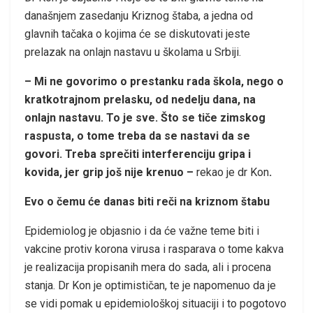
današnjem zasedanju Kriznog štaba, a jedna od
glavnih tačaka o kojima će se diskutovati jeste
prelazak na onlajn nastavu u školama u Srbiji.
– Mi ne govorimo o prestanku rada škola, nego o
kratkotrajnom prelasku, od nedelju dana, na
onlajn nastavu. To je sve. Što se tiče zimskog
raspusta, o tome treba da se nastavi da se
govori. Treba sprečiti interferenciju gripa i
kovida, jer grip još nije krenuo –
rekao je dr Kon
.
Evo o čemu će danas biti reči na kriznom štabu
Epidemiolog je objasnio i da će važne teme biti i
vakcine protiv korona virusa i rasparava o tome kakva
je realizacija propisanih mera do sada, ali i procena
stanja. Dr Kon je optimističan, te je napomenuo da je
se vidi pomak u epidemiološkoj situaciji i to pogotovo