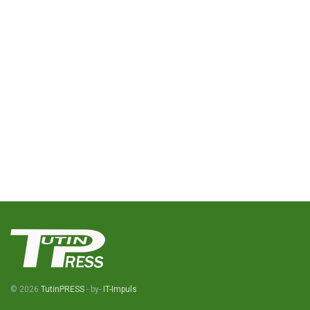
© 2026
TutinPRESS
- by-
IT-Impuls