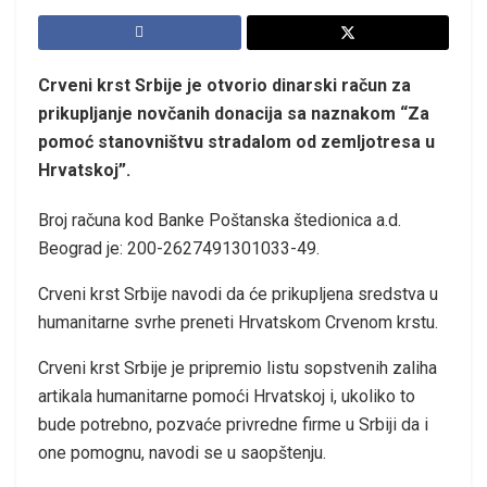
Crveni krst Srbije je otvorio dinarski račun za
prikupljanje novčanih donacija sa naznakom “Za
pomoć stanovništvu stradalom od zemljotresa u
Hrvatskoj”.
Broj računa kod Banke Poštanska štedionica a.d.
Beograd je: 200-2627491301033-49.
Crveni krst Srbije navodi da će prikupljena sredstva u
humanitarne svrhe preneti Hrvatskom Crvenom krstu.
Crveni krst Srbije je pripremio listu sopstvenih zaliha
artikala humanitarne pomoći Hrvatskoj i, ukoliko to
bude potrebno, pozvaće privredne firme u Srbiji da i
one pomognu, navodi se u saopštenju.