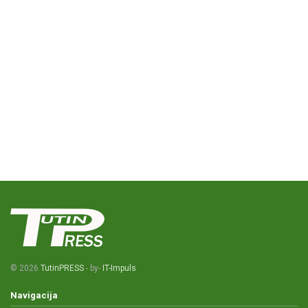
© 2026
TutinPRESS
- by-
IT-Impuls
Navigacija