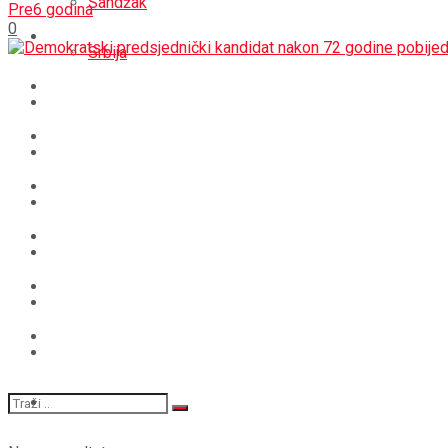
Sandžak
Pre6 godina
0
REGIJA
Srbija
SVIJET
REGIJA
BOŠNJACI
SVIJET
CRNA HRONIKA
BOŠNJACI
STAV
CRNA HRONIKA
MAGAZIN
STAV
SPORT
MAGAZIN
SPORT