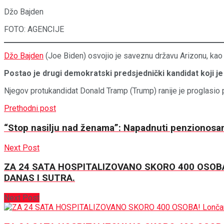
Džo Bajden
FOTO: AGENCIJE
Džo Bajden
(Joe Biden) osvojio je saveznu državu Arizonu, kao
Postao je drugi demokratski predsjednički kandidat koji je
Njegov protukandidat Donald Tramp (Trump) ranije je proglasio po
Prethodni post
“Stop nasilju nad ženama”: Napadnuti penzionosani
Next Post
ZA 24 SATA HOSPITALIZOVANO SKORO 400 OSOBA!
DANAS I SUTRA.
Next Post