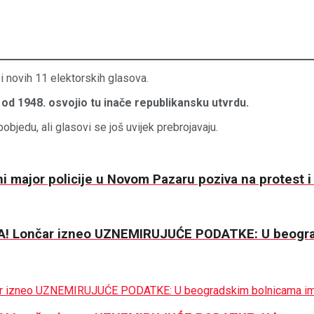
 i novih 11 elektorskih glasova.
 od 1948. osvojio tu inače republikansku utvrdu.
bjedu, ali glasovi se još uvijek prebrojavaju.
 major policije u Novom Pazaru poziva na protest i 
 Lončar izneo UZNEMIRUJUĆE PODATKE: U beogra