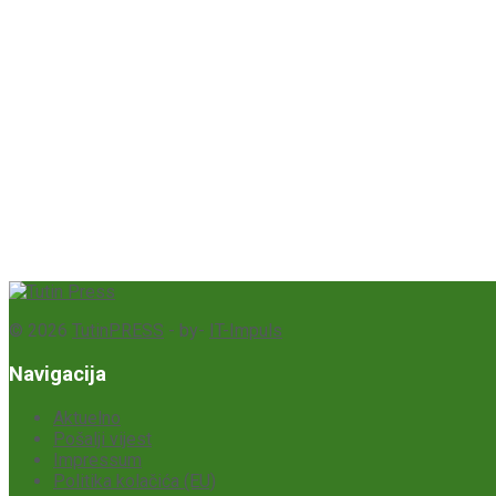
© 2026
TutinPRESS
- by-
IT-Impuls
Navigacija
Aktuelno
Pošalji vijest
Impressum
Politika kolačića (EU)