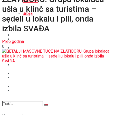
Sandžak
ušla u klinč sa turistima –
REGIJA
Srbija
sedeli u lokalu i pili, onda
SVIJET
izbila SVAĐA
REGIJA
BOŠNJACI
SVIJET
Pre6 godina
0
CRNA HRONIKA
BOŠNJACI
STAV
CRNA HRONIKA
MAGAZIN
STAV
SPORT
MAGAZIN
SPORT