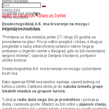
Nema rezultata
0
PREGLEDI
Pogledaj sve rezultate
Share on Facebook
Share on Twitter
Nema rezultata
Dvadestogodišnji A.K. ima krvarenje na mozgu i
polomljene kosti lica.
Pogledaj sve rezultate
“Primljena su dva mladića, jedan 27 i drugi 20 godina sa
povredama na glavi. Prvi je odbio pregled i otišao, a drugi je
pregledan u našoj zdravstvenoj ustanovi nakon čega je
prebačen u Urgentni centar u Beograd, gde će biti nastavljeno
njegovo lečenje“, izjavila je Danijela Vasiljević, portparol
užičke bolnice.
Dvadestogodišnji A.K. ima krvarenje na mozgu i polomljene
kosti lica.
Kako agencija RINA nezvanično saznaje, ispred jednog od
kafića u centru Zlatibora došlo je do
sukoba između grupe
lokalnih mladića sa grupom turista.
“Lokal je
radio duže nego što je predviđeno
i policija je
došla i rasterala goste. Mladići su bili vidno u
pijanom stanju
,
sukob je nastao još i unutar lokala, a kasnije su svađu nastavili