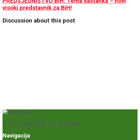
PREDSJEDNIŠTVO BIH: Tema sastanka – novi
visoki predstavnik za BiH!
Discussion about this post
© 2026
TutinPRESS
- by-
IT-Impuls
Navigacija