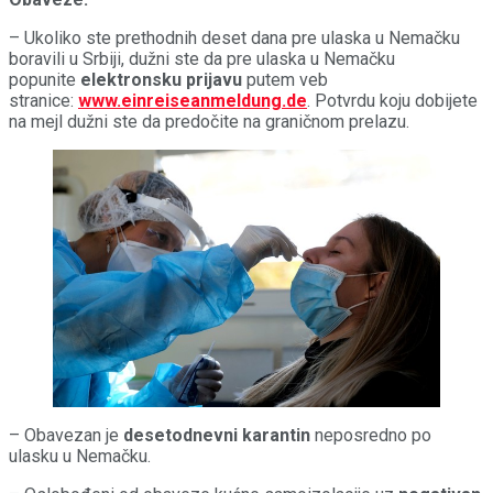
– Ukoliko ste prethodnih deset dana pre ulaska u Nemačku
boravili u Srbiji, dužni ste da pre ulaska u Nemačku
popunite
elektronsku prijavu
putem veb
stranice:
www.einreiseanmeldung.de
. Potvrdu koju dobijete
na mejl dužni ste da predočite na graničnom prelazu.
– Obavezan je
desetodnevni karantin
neposredno po
ulasku u Nemačku.