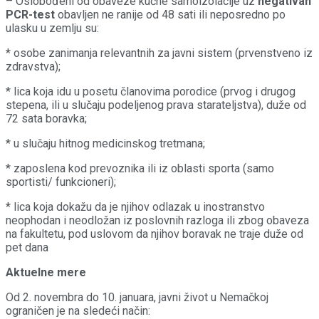
– Oslobođeni od obaveze kućne samoizolacije uz
negativan
PCR-test
obavljen ne ranije od 48 sati ili neposredno po
ulasku u zemlju su:
* osobe zanimanja relevantnih za javni sistem (prvenstveno iz
zdravstva);
* lica koja idu u posetu članovima porodice (prvog i drugog
stepena, ili u slučaju podeljenog prava starateljstva), duže od
72 sata boravka;
* u slučaju hitnog medicinskog tretmana;
* zaposlena kod prevoznika ili iz oblasti sporta (samo
sportisti/ funkcioneri);
* lica koja dokažu da je njihov odlazak u inostranstvo
neophodan i neodložan iz poslovnih razloga ili zbog obaveza
na fakultetu, pod uslovom da njihov boravak ne traje duže od
pet dana
Aktuelne mere
Od 2. novembra do 10. januara, javni život u Nemačkoj
ograničen je na sledeći način: