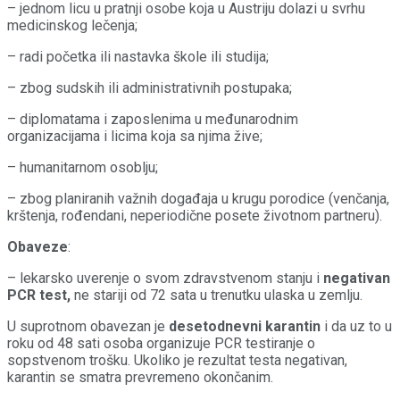
– jednom licu u pratnji osobe koja u Austriju dolazi u svrhu
medicinskog lečenja;
– radi početka ili nastavka škole ili studija;
– zbog sudskih ili administrativnih postupaka;
– diplomatama i zaposlenima u međunarodnim
organizacijama i licima koja sa njima žive;
– humanitarnom osoblju;
– zbog planiranih važnih događaja u krugu porodice (venčanja,
krštenja, rođendani, neperiodične posete životnom partneru).
Obaveze
:
– lekarsko uverenje o svom zdravstvenom stanju i
negativan
PCR test,
ne stariji od 72 sata u trenutku ulaska u zemlju.
U suprotnom obavezan je
desetodnevni karantin
i da uz to u
roku od 48 sati osoba organizuje PCR testiranje o
sopstvenom trošku. Ukoliko je rezultat testa negativan,
karantin se smatra prevremeno okončanim.