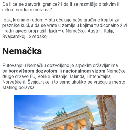
Da li će se zatvoriti granice? I da li se razmišlja o takvim ili
nekim srodnim merama?
Ipak, krenimo redom – šta očekuje naše građane koji bi za
praznike kući, a da se vrate u zemlje u kojima tradiconalno živi
i radi najveći broj naših ljudi – u Nemačkoj, Austriji, Italiji,
Švajcarskoj i Švedskoj.
Nemačka
Putovanje u Nemačku dozvoljeno je srpskim državljanima
sa
boravišnom dozvolom
ili
nacionalnom vizom
Nemačke,
druge države EU, Velike Britanije, Islanda, Lihtenštajna,
Norveške ili Švajcarske, i to samo ukoliko se vraćaju u mesto
stalnog boravka.