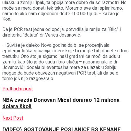
ulasku u zemlju. Ipak, ta opcija mora dobro da se razmotri. Ne
može se mera doneti tek tako. Moramo sve da isplaniramo,
naročito ako nam odjednom dođe 100.000 ljudi – kazao je
Kon.
Da je PCR test jedna od opcija, potvrdila je ranije za “Blic” i
direltorka “Batuta” dr Verica Jovanović.
– Suviše je daleko Nova godina da bi se procenjivala
epidemiološka situacija i mere koje bi mogle biti donete u tom
trenutku. Ono što je sigurno, naši građani će moći da uđu u
zemlju, kao što je do sada i bio slučaj – napomenula je dr
Jovanović i dodala bi eventualna mera za ulazak u Srbiju
mogao da bude obavezan negativan PCR test, ali da se o
tome još nije razgovaralo.
Prethodni post
NBA zvezda Donovan Mičel donirao 12 miliona
dolara školi
Next Post
(VIDEO) GOSTOVANJE POSLANICE BS KENANE