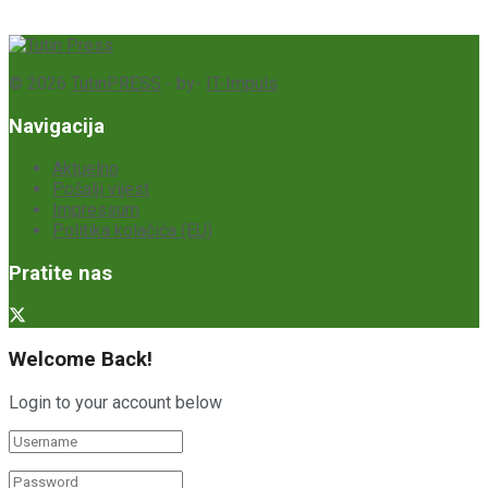
© 2026
TutinPRESS
- by-
IT-Impuls
Navigacija
Aktuelno
Pošalji vijest
Impressum
Politika kolačića (EU)
Pratite nas
Welcome Back!
Login to your account below