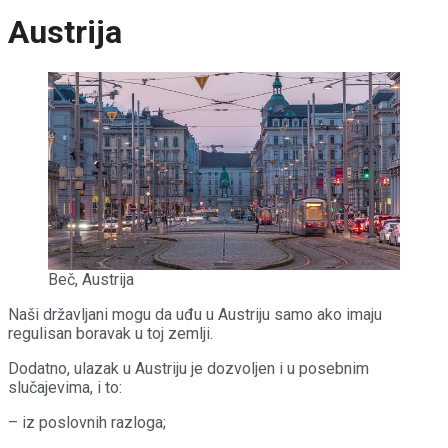
Austrija
Beč, Austrija
Naši državljani mogu da uđu u Austriju samo ako imaju
regulisan boravak u toj zemlji.
Dodatno, ulazak u Austriju je dozvoljen i u posebnim
slučajevima, i to:
– iz poslovnih razloga;