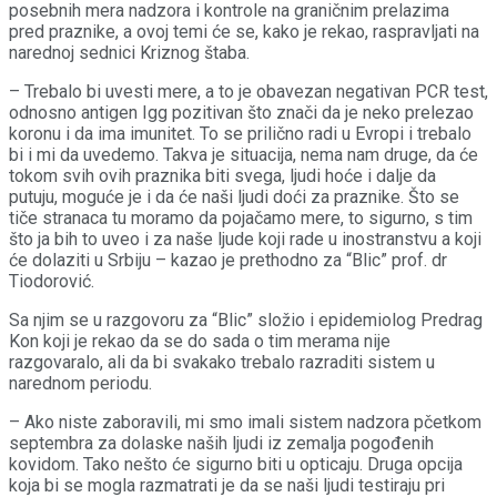
posebnih mera nadzora i kontrole na graničnim prelazima
pred praznike, a ovoj temi će se, kako je rekao, raspravljati na
narednoj sednici Kriznog štaba.
– Trebalo bi uvesti mere, a to je obavezan negativan PCR test,
odnosno antigen Igg pozitivan što znači da je neko prelezao
koronu i da ima imunitet. To se prilično radi u Evropi i trebalo
bi i mi da uvedemo. Takva je situacija, nema nam druge, da će
tokom svih ovih praznika biti svega, ljudi hoće i dalje da
putuju, moguće je i da će naši ljudi doći za praznike. Što se
tiče stranaca tu moramo da pojačamo mere, to sigurno, s tim
što ja bih to uveo i za naše ljude koji rade u inostranstvu a koji
će dolaziti u Srbiju – kazao je prethodno za “Blic” prof. dr
Tiodorović.
Sa njim se u razgovoru za “Blic” složio i epidemiolog Predrag
Kon koji je rekao da se do sada o tim merama nije
razgovaralo, ali da bi svakako trebalo razraditi sistem u
narednom periodu.
– Ako niste zaboravili, mi smo imali sistem nadzora pčetkom
septembra za dolaske naših ljudi iz zemalja pogođenih
kovidom. Tako nešto će sigurno biti u opticaju. Druga opcija
koja bi se mogla razmatrati je da se naši ljudi testiraju pri