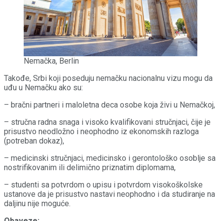
Nemačka, Berlin
Takođe, Srbi koji poseduju nemačku nacionalnu vizu mogu da
uđu u Nemačku ako su:
– bračni partneri i maloletna deca osobe koja živi u Nemačkoj,
– stručna radna snaga i visoko kvalifikovani stručnjaci, čije je
prisustvo neodložno i neophodno iz ekonomskih razloga
(potreban dokaz),
– medicinski stručnjaci, medicinsko i gerontološko osoblje sa
nostrifikovanim ili delimično priznatim diplomama,
– studenti sa potvrdom o upisu i potvrdom visokoškolske
ustanove da je prisustvo nastavi neophodno i da studiranje na
daljinu nije moguće.
Obaveze: