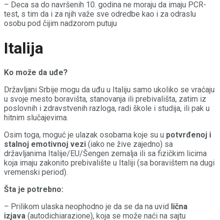
– Deca sa do navršenih 10. godina ne moraju da imaju PCR-
test, s tim da i za njih važe sve odredbe kao i za odraslu
osobu pod čijim nadzorom putuju
Italija
Ko može da uđe?
Državljani Srbije mogu da uđu u Italiju samo ukoliko se vraćaju
u svoje mesto boravišta, stanovanja ili prebivališta, zatim iz
poslovnih i zdravstvenih razloga, radi škole i studija, ili pak u
hitnim slučajevima.
Osim toga, moguć je ulazak osobama koje su u
potvrđenoj i
stalnoj emotivnoj vezi
(iako ne žive zajedno) sa
državljanima Italije/EU/Šengen zemalja ili sa fizičkim licima
koja imaju zakonito prebivalište u Italiji (sa boravištem na dugi
vremenski period).
Šta je potrebno:
– Prilikom ulaska neophodno je da se da na uvid
lična
izjava
(autodichiarazione), koja se može naći na sajtu