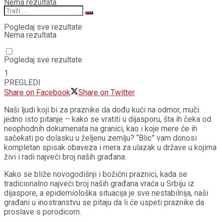
Nema rezultata
Pogledaj sve rezultate
Nema rezultata
Pogledaj sve rezultate
1
PREGLEDI
Share on Facebook
Share on Twitter
Naši ljudi koji bi za praznike da dođu kući na odmor, muči
jedno isto pitanje – kako se vratiti u dijasporu, šta ih čeka od
neophodnih dokumenata na granici, kao i koje mere će ih
sačekati po dolasku u željenu zemlju? “Blic” vam donosi
kompletan spisak obaveza i mera za ulazak u države u kojima
živi i radi najveći broj naših građana.
Kako se bliže novogodišnji i božićni praznici, kada se
tradicionalno najveći broj naših građana vraća u Srbiju iz
dijaspore, a epidemiološka situacija je sve nestabilnija, naši
građani u inostranstvu se pitaju da li će uspeti praznike da
proslave s porodicom.