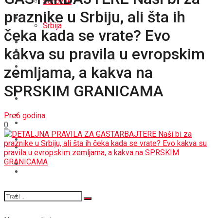
Sandžak
praznike u Srbiju, ali šta ih
REGIJA
Srbija
čeka kada se vrate? Evo
SVIJET
kakva su pravila u evropskim
REGIJA
BOŠNJACI
zemljama, a kakva na
SVIJET
SPRSKIM GRANICAMA
CRNA HRONIKA
BOŠNJACI
STAV
Pre6 godina
CRNA HRONIKA
0
MAGAZIN
STAV
SPORT
MAGAZIN
SPORT