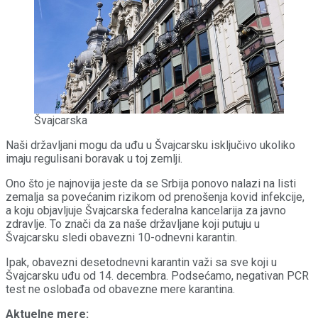
Švajcarska
Naši državljani mogu da uđu u Švajcarsku isključivo ukoliko
imaju regulisani boravak u toj zemlji.
Ono što je najnovija jeste da se Srbija ponovo nalazi na listi
zemalja sa povećanim rizikom od prenošenja kovid infekcije,
a koju objavljuje Švajcarska federalna kancelarija za javno
zdravlje. To znači da za naše državljane koji putuju u
Švajcarsku sledi obavezni 10-odnevni karantin.
Ipak, obavezni desetodnevni karantin važi sa sve koji u
Švajcarsku uđu od 14. decembra. Podsećamo, negativan PCR
test ne oslobađa od obavezne mere karantina.
Aktuelne mere: