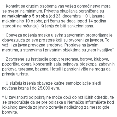
– Kontakt sa drugim osobama van vašeg domaćinstva mora
se svesti na minimum. Privatna okupljanja ograničena su
na
maksimalno 5 osoba
(od 23. decembra – 01. januara
maksimalno 10 osoba, pri čemu se deca ispod 14 godina
starosti ne računaju). Kršenja će biti sankcionisana.
– Obaveza nošenja maske u svim zatvorenim prostorijama je
obavezujuća za sve prostore koji su otvoreni za javnost. To
važi i za javna prevozna sredstva. Proslave na javnim
mestima, u stanovima i privatnim objektima su „neprihvatljive“.
– Zatvorene su institucije poput restorana, barova, klubova,
pozorišta, opera, koncertnih sala, sajmova, bioskopa, zabavnih
parkova, teretana, bazena. Hoteli i pansioni više ne mogu da
primaju turiste.
– U slučaju kršenja obaveze kućne samoizolacije sledi
novčana kazna i do 25.000 evra.
* U zavisnosti od pokrajine može doći do različitih odredbi, te
se preporučuje da se pre odlaska u Nemačku informišete kod
lokalnog zavoda za javno zdravlje nadležnog za mesto gde
boravite.