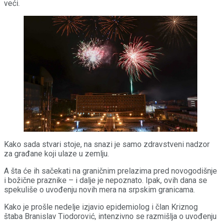
veći.
Kako sada stvari stoje, na snazi je samo zdravstveni nadzor
za građane koji ulaze u zemlju.
A šta će ih sačekati na graničnim prelazima pred novogodišnje
i božične praznike – i dalje je nepoznato. Ipak, ovih dana se
spekuliše o uvođenju novih mera na srpskim granicama.
Kako je prošle nedelje izjavio epidemiolog i član Kriznog
štaba Branislav Tiodorović, intenzivno se razmišlja o uvođenju