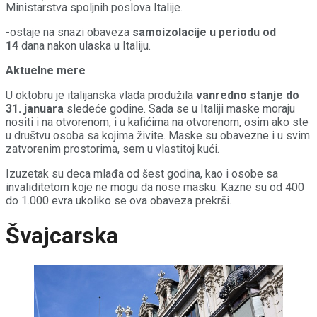
Ministarstva spoljnih poslova Italije.
-ostaje na snazi obaveza
samoizolacije u periodu od
14
dana nakon ulaska u Italiju.
Aktuelne mere
U oktobru je italijanska vlada produžila
vanredno stanje do
31. januara
sledeće godine. Sada se u Italiji maske moraju
nositi i na otvorenom, i u kafićima na otvorenom, osim ako ste
u društvu osoba sa kojima živite. Maske su obavezne i u svim
zatvorenim prostorima, sem u vlastitoj kući.
Izuzetak su deca mlađa od šest godina, kao i osobe sa
invaliditetom koje ne mogu da nose masku. Kazne su od 400
do 1.000 evra ukoliko se ova obaveza prekrši.
Švajcarska