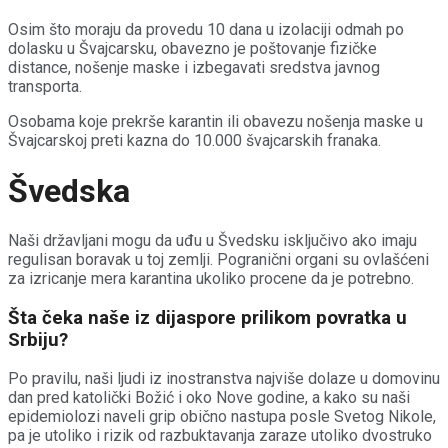
Osim što moraju da provedu 10 dana u izolaciji odmah po
dolasku u Švajcarsku, obavezno je poštovanje fizičke
distance, nošenje maske i izbegavati sredstva javnog
transporta.
Osobama koje prekrše karantin ili obavezu nošenja maske u
Švajcarskoj preti kazna do 10.000 švajcarskih franaka.
Švedska
Naši državljani mogu da uđu u Švedsku isključivo ako imaju
regulisan boravak u toj zemlji. Pogranični organi su ovlašćeni
za izricanje mera karantina ukoliko procene da je potrebno.
Šta čeka naše iz dijaspore prilikom povratka u
Srbiju?
Po pravilu, naši ljudi iz inostranstva najviše dolaze u domovinu
dan pred katolički Božić i oko Nove godine, a kako su naši
epidemiolozi naveli grip obično nastupa posle Svetog Nikole,
pa je utoliko i rizik od razbuktavanja zaraze utoliko dvostruko