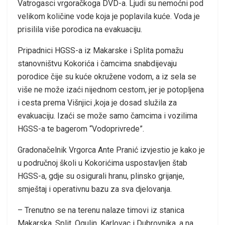
Vatrogasci vrgoračkoga DVD-a. Ljudi su nemoćni pod
velikom količine vode koja je poplavila kuće. Voda je
prisilila više porodica na evakuaciju.
Pripadnici HGSS-a iz Makarske i Splita pomažu
stanovništvu Kokorića i čamcima snabdijevaju
porodice čije su kuće okružene vodom, a iz sela se
više ne može izaći nijednom cestom, jer je potopljena
i cesta prema Višnjici ,koja je dosad služila za
evakuaciju. Izaći se može samo čamcima i vozilima
HGSS-a te bagerom “Vodoprivrede”.
Gradonačelnik Vrgorca Ante Pranić izvjestio je kako je
u područnoj školi u Kokorićima uspostavljen štab
HGSS-a, gdje su osigurali hranu, plinsko grijanje,
smještaj i operativnu bazu za sva djelovanja.
– Trenutno se na terenu nalaze timovi iz stanica
Makarska, Split, Ogulin, Karlovac i Dubrovnika, a na