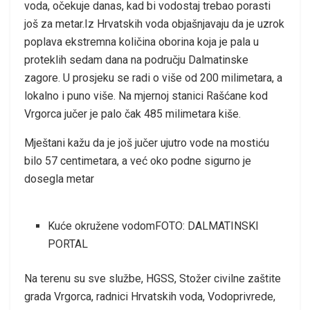
voda, očekuje danas, kad bi vodostaj trebao porasti
još za metar.Iz Hrvatskih voda objašnjavaju da je uzrok
poplava ekstremna količina oborina koja je pala u
proteklih sedam dana na području Dalmatinske
zagore. U prosjeku se radi o više od 200 milimetara, a
lokalno i puno više. Na mjernoj stanici Rašćane kod
Vrgorca jučer je palo čak 485 milimetara kiše.
Mještani kažu da je još jučer ujutro vode na mostiću
bilo 57 centimetara, a već oko podne sigurno je
dosegla metar
Kuće okružene vodomFOTO: DALMATINSKI
PORTAL
Na terenu su sve službe, HGSS, Stožer civilne zaštite
grada Vrgorca, radnici Hrvatskih voda, Vodoprivrede,