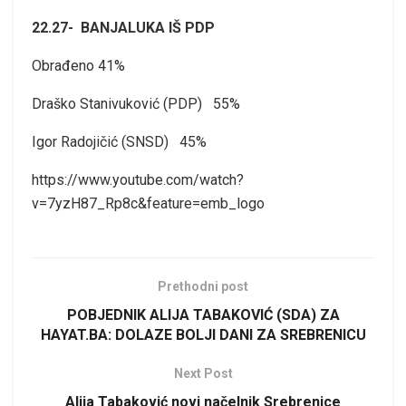
22.27- BANJALUKA IŠ PDP
Obrađeno 41%
Draško Stanivuković (PDP) 55%
Igor Radojičić (SNSD) 45%
https://www.youtube.com/watch?
v=7yzH87_Rp8c&feature=emb_logo
Prethodni post
POBJEDNIK ALIJA TABAKOVIĆ (SDA) ZA
HAYAT.BA: DOLAZE BOLJI DANI ZA SREBRENICU
Next Post
Alija Tabaković novi načelnik Srebrenice