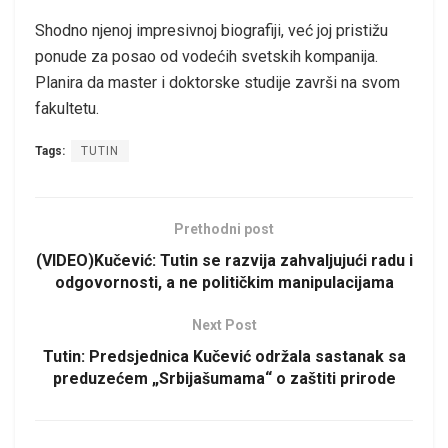
Shodno njenoj impresivnoj biografiji, već joj pristižu
ponude za posao od vodećih svetskih kompanija.
Planira da master i doktorske studije završi na svom
fakultetu.
Tags:
TUTIN
Prethodni post
(VIDEO)Kučević: Tutin se razvija zahvaljujući radu i
odgovornosti, a ne političkim manipulacijama
Next Post
Tutin: Predsjednica Kučević održala sastanak sa
preduzećem „Srbijašumama“ o zaštiti prirode