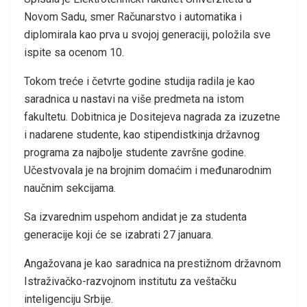
Novom Sadu, smer Računarstvo i automatika i
diplomirala kao prva u svojoj generaciji, položila sve
ispite sa ocenom 10.
Tokom treće i četvrte godine studija radila je kao
saradnica u nastavi na više predmeta na istom
fakultetu. Dobitnica je Dositejeva nagrada za izuzetne
i nadarene studente, kao stipendistkinja državnog
programa za najbolje studente završne godine.
Učestvovala je na brojnim domaćim i međunarodnim
naučnim sekcijama.
Sa izvarednim uspehom andidat je za studenta
generacije koji će se izabrati 27 januara.
Angažovana je kao saradnica na prestižnom državnom
Istraživačko-razvojnom institutu za veštačku
inteligenciju Srbije.