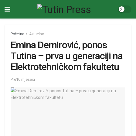
Početna
Aktuelno
Emina Demirović, ponos
Tutina – prva u generaciji na
Elektrotehničkom fakultetu
Pre10 mjeseci