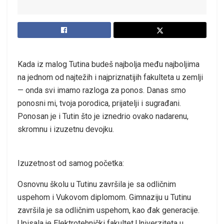
Kada iz malog Tutina budeš najbolja među najboljima
na jednom od najtežih i najpriznatijih fakulteta u zemlji
— onda svi imamo razloga za ponos. Danas smo
ponosni mi, tvoja porodica, prijatelji i sugrađani.
Ponosan je i Tutin što je iznedrio ovako nadarenu,
skromnu i izuzetnu devojku.
Izuzetnost od samog početka:
Osnovnu školu u Tutinu završila je sa odličnim
uspehom i Vukovom diplomom. Gimnaziju u Tutinu
završila je sa odličnim uspehom, kao đak generacije.
Upisala je Elektrotehnički fakultet Univerziteta u