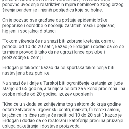
ponovno uvođenje restriktivnih mjera neminovno zbog brzog
širenja pandemije i njenih posljedica koje su bolne.
On je pozvao sve građane da poštuju epidemiološke
preporuke i odredbe o nošenju zaštitnih maski, pojačanoj
higijeni i socijalnoj distanci.
“Tokom vikenda će na snazi biti zabrana kretanja, osim u
periodu od 10 do 20 sati”, kazao je Erdogan i dodao da će se
ta mjera provoditi tako da ne ugrozi lance opskrbe i
proizvodnje u zemlji.
Erdogan je također kazao da će sportska takmičenja biti
nastavljena bez publike.
Na snazi će i dalje u Turskoj biti ograničenje kretanja za ljude
starije od 65 godina, a ta mjera će biti za vikend proširena i na
osobe mlađe od 20 godina, izuzev uposlenih.
“Kina će u skladu sa zahtjevima tog sektora do kraja godine
ostati zatvorena. Trgovinski centri, marketi, frizerski saloni,
brijačnice i slične radnje će raditi od 10 do 20 sati”, kazao je
Erdogan i dodao da će restorani i kateferije preći na pružanje
usluga paketiranja i dostave proizvoda.