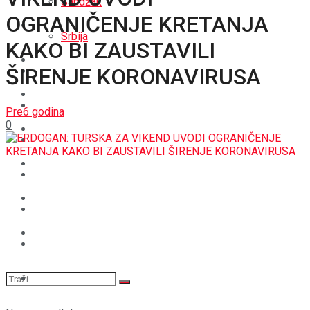
Sandžak
OGRANIČENJE KRETANJA
REGIJA
Srbija
KAKO BI ZAUSTAVILI
SVIJET
ŠIRENJE KORONAVIRUSA
REGIJA
BOŠNJACI
SVIJET
Pre6 godina
0
CRNA HRONIKA
BOŠNJACI
STAV
CRNA HRONIKA
MAGAZIN
STAV
SPORT
MAGAZIN
SPORT