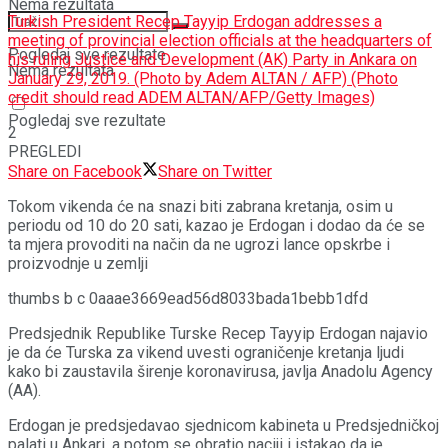
Nema rezultata
Turkish President Recep Tayyip Erdogan addresses a
meeting of provincial election officials at the headquarters of
Pogledaj sve rezultate
his ruling Justice and Development (AK) Party in Ankara on
Nema rezultata
January 29, 2019. (Photo by Adem ALTAN / AFP) (Photo
credit should read ADEM ALTAN/AFP/Getty Images)
Pogledaj sve rezultate
2
PREGLEDI
Share on Facebook
Share on Twitter
Tokom vikenda će na snazi biti zabrana kretanja, osim u
periodu od 10 do 20 sati, kazao je Erdogan i dodao da će se
ta mjera provoditi na način da ne ugrozi lance opskrbe i
proizvodnje u zemlji
thumbs b c 0aaae3669ead56d8033bada1bebb1dfd
Predsjednik Republike Turske Recep Tayyip Erdogan najavio
je da će Turska za vikend uvesti ograničenje kretanja ljudi
kako bi zaustavila širenje koronavirusa, javlja Anadolu Agency
(AA).
Erdogan je predsjedavao sjednicom kabineta u Predsjedničkoj
palati u Ankari, a potom se obratio naciji i istakao da je