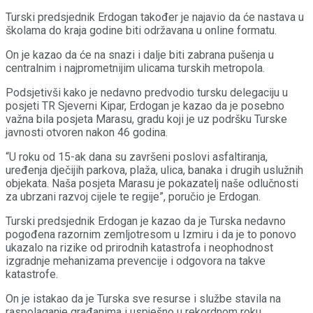
Turski predsjednik Erdogan također je najavio da će nastava u
školama do kraja godine biti održavana u online formatu.
On je kazao da će na snazi i dalje biti zabrana pušenja u
centralnim i najprometnijim ulicama turskih metropola.
Podsjetivši kako je nedavno predvodio tursku delegaciju u
posjeti TR Sjeverni Kipar, Erdogan je kazao da je posebno
važna bila posjeta Marasu, gradu koji je uz podršku Turske
javnosti otvoren nakon 46 godina.
“U roku od 15-ak dana su završeni poslovi asfaltiranja,
uređenja dječijih parkova, plaža, ulica, banaka i drugih uslužnih
objekata. Naša posjeta Marasu je pokazatelj naše odlučnosti
za ubrzani razvoj cijele te regije”, poručio je Erdogan.
Turski predsjednik Erdogan je kazao da je Turska nedavno
pogođena razornim zemljotresom u Izmiru i da je to ponovo
ukazalo na rizike od prirodnih katastrofa i neophodnost
izgradnje mehanizama prevencije i odgovora na takve
katastrofe.
On je istakao da je Turska sve resurse i službe stavila na
raspolaganje građanima i uspješno u rekordnom roku