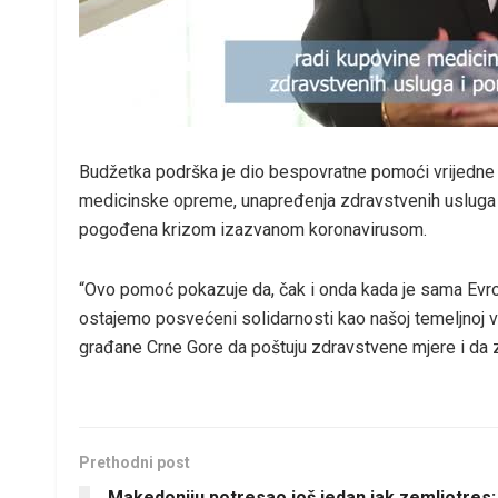
Budžetka podrška je dio bespovratne pomoći vrijedne 53
medicinske opreme, unapređenja zdravstvenih usluga i
pogođena krizom izazvanom koronavirusom.
“Ovo pomoć pokazuje da, čak i onda kada je sama Evro
ostajemo posvećeni solidarnosti kao našoj temeljnoj vr
građane Crne Gore da poštuju zdravstvene mjere i da za
Prethodni post
Makedoniju potresao još jedan jak zemljotres: