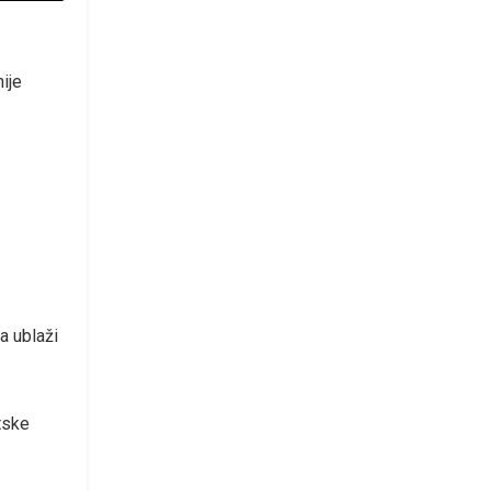
ije
a ublaži
tske