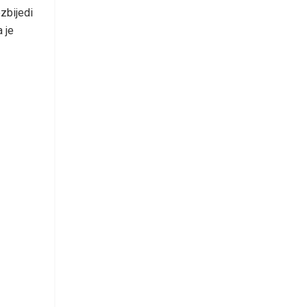
zbijedi
 je