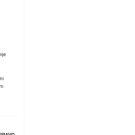
ije
mi
em
 PRAVO