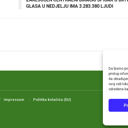
GLASA U NEDJELJU IMA 3.283.380 LJUDI
Da bismo pru
pristup inf
da obrađujem
ovoj veb lok
određene kar
Impressum
Politika kolačića (EU)
Pr