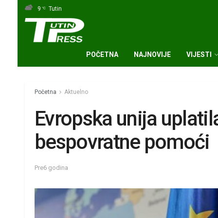
9
Tutin
°C
POČETNA
NAJNOVIJE
VIJESTI
Početna
Aktuelno
Evropska unija uplatil
bespovratne pomoći
Pre6 godina