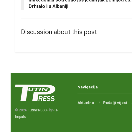
Drhtalo i u Albaniji
Discussion about this post
Navigacija
Aktuelno
Pošalji vijest
© 2026
TutinPRESS
- by-
IT-
Impuls