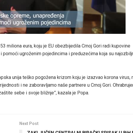
 miliona eura, koju je EU obezbijedila Crnoj Gori radi kupovine
 pomoći ugroženim pojedincima i preduzećima koja su najozbiljn
pska unija teško pogožena krizom koju je izazvao korona virus, 
ijednosti i ne zaboravljamo naše partnere u Crnoj Gori. Ohrabruj
štite sebe i svoje bližnje”, kazala je Popa.
Next Post
ZAKLJUČEN CENTRALNI BIRAČKI SPISAK U BiH