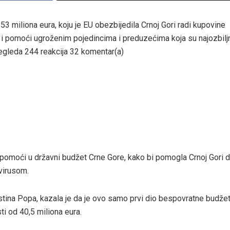
 miliona eura, koju je EU obezbijedila Crnoj Gori radi kupovine
 pomoći ugroženim pojedincima i preduzećima koja su najozbiljn
leda 244 reakcija 32 komentar(a)
 pomoći u državni budžet Crne Gore, kako bi pomogla Crnoj Gori d
virusom.
istina Popa, kazala je da je ovo samo prvi dio bespovratne budže
ti od 40,5 miliona eura.