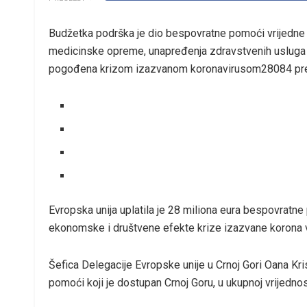
Budžetka podrška je dio bespovratne pomoći vrijedne 53
medicinske opreme, unapređenja zdravstvenih usluga i
pogođena krizom izazvanom koronavirusom28084 preg
Evropska unija uplatila je 28 miliona eura bespovratne
ekonomske i društvene efekte krize izazvane korona 
Šefica Delegacije Evropske unije u Crnoj Gori Oana Kr
pomoći koji je dostupan Crnoj Goru, u ukupnoj vrijednos