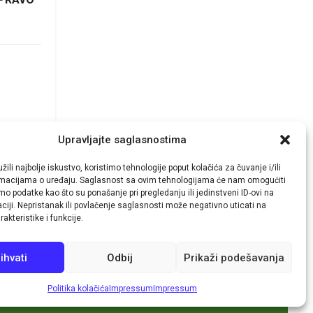
Upravljajte saglasnostima
žili najbolje iskustvo, koristimo tehnologije poput kolačića za čuvanje i/ili
ormacijama o uređaju. Saglasnost sa ovim tehnologijama će nam omogućiti
o podatke kao što su ponašanje pri pregledanju ili jedinstveni ID-ovi na
aciji. Nepristanak ili povlačenje saglasnosti može negativno uticati na
Pratite nas
akteristike i funkcije.
ihvati
Odbij
Prikaži podešavanja
Politika kolačića
Impressum
Impressum