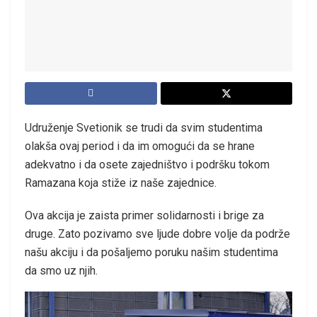
Udruženje Svetionik se trudi da svim studentima
olakša ovaj period i da im omogući da se hrane
adekvatno i da osete zajedništvo i podršku tokom
Ramazana koja stiže iz naše zajednice.
Ova akcija je zaista primer solidarnosti i brige za
druge. Zato pozivamo sve ljude dobre volje da podrže
našu akciju i da pošaljemo poruku našim studentima
da smo uz njih.