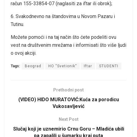
račun 155-33854-07 (naglasiti za iftar ili obrok);
6. Svakodnevno na štandovima u Novom Pazaru i
Tutinu.
Možete pomoći i na taj način što ćete podeliti ovu
vest na društvenim mrežama i informisati što više ljudi
o ovoj akciji.
Tags:
Beograd
HO “Svetionik”
Iftar
STUDENTI
Prethodni post
(VIDEO) HIDO MURATOVIĆ:Kuća za porodicu
Vukosavljević
Next Post
Slučaj koji je uznemirio Crnu Goru – Mladića ubili
pa zapalili u šumarku kraj puta