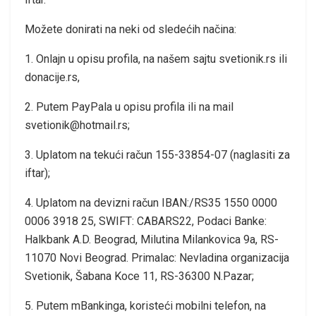
Možete donirati na neki od sledećih načina:
1. Onlajn u opisu profila, na našem sajtu svetionik.rs ili
donacije.rs,
2. Putem PayPala u opisu profila ili na mail
svetionik@hotmail.rs;
3. Uplatom na tekući račun 155-33854-07 (naglasiti za
iftar);
4. Uplatom na devizni račun IBAN:/RS35 1550 0000
0006 3918 25, SWIFT: CABARS22, Podaci Banke:
Halkbank A.D. Beograd, Milutina Milankovica 9a, RS-
11070 Novi Beograd. Primalac: Nevladina organizacija
Svetionik, Šabana Koce 11, RS-36300 N.Pazar;
5. Putem mBankinga, koristeći mobilni telefon, na