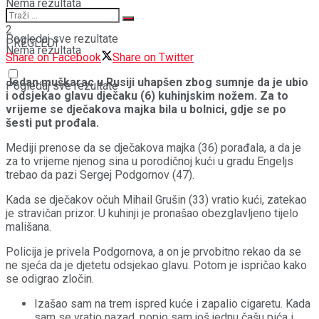
Nema rezultata
2
Pogledaj sve rezultate
PREGLEDI
Nema rezultata
Share on Facebook
Share on Twitter
Jedan muškarac u Rusiji uhapšen zbog sumnje da je ubio
Pogledaj sve rezultate
i odsjekao glavu dječaku (6) kuhinjskim nožem. Za to
vrijeme se dječakova majka bila u bolnici, gdje se po
šesti put prođala.
Mediji prenose da se dječakova majka (36) porađala, a da je
za to vrijeme njenog sina u porodičnoj kući u gradu Engeljs
trebao da pazi Sergej Podgornov (47).
Kada se dječakov očuh Mihail Grušin (33) vratio kući, zatekao
je stravičan prizor. U kuhinji je pronašao obezglavljeno tijelo
mališana.
Policija je privela Podgornova, a on je prvobitno rekao da se
ne sjeća da je djetetu odsjekao glavu. Potom je ispričao kako
se odigrao zločin.
Izašao sam na trem ispred kuće i zapalio cigaretu. Kada
sam se vratio nazad, popio sam još jednu čašu pića i