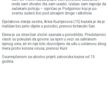
onda sam shvatio šta sam uradio. Izašao sam napolje da
sačekam policiju – ispričao je Podgornov koji je po
svemu sudeći bio pod uticajem droge i alkohola.
Dječakova starija sestra, Arina Kuznjecova (15) kazala je da je
mališan bio peto dijete u porodici, prenosi britanski San.
Elena je za stravičan zločin saznala u porodilištu. Predstavnici
vlasti su pokušali da govore sa njom u vezi sa sahranom
njenog sina, ali im nije bilo dozvoljeno da uđu u ustanovu zbog
mera protiv korona virusa, prenosi Kurir.
Osumnjičenom za ubistvo prijeti zatvorska kazna od 15
godina.