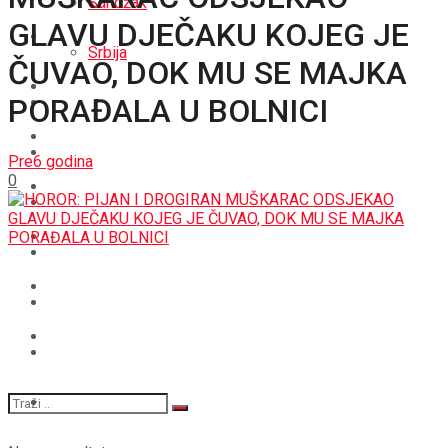
Sandžak
GLAVU DJEČAKU KOJEG JE
REGIJA
Srbija
ČUVAO, DOK MU SE MAJKA
SVIJET
PORAĐALA U BOLNICI
REGIJA
BOŠNJACI
SVIJET
Pre6 godina
0
CRNA HRONIKA
BOŠNJACI
STAV
CRNA HRONIKA
MAGAZIN
STAV
SPORT
MAGAZIN
SPORT