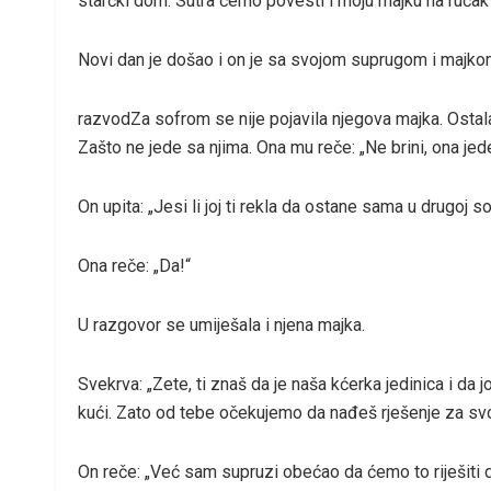
starčki dom. Sutra ćemo povesti i moju majku na ručak 
Novi dan je došao i on je sa svojom suprugom i majko
razvodZa sofrom se nije pojavila njegova majka. Ostal
Zašto ne jede sa njima. Ona mu reče: „Ne brini, ona je
On upita: „Jesi li joj ti rekla da ostane sama u drugoj s
Ona reče: „Da!“
U razgovor se umiješala i njena majka.
Svekrva: „Zete, ti znaš da je naša kćerka jedinica i da
kući. Zato od tebe očekujemo da nađeš rješenje za svo
On reče: „Već sam supruzi obećao da ćemo to riješiti d