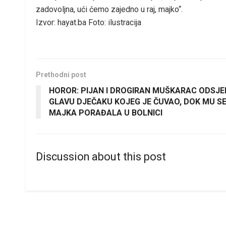
zadovoljna, ući ćemo zajedno u raj, majko“.
Izvor: hayat.ba Foto: ilustracija
Prethodni post
HOROR: PIJAN I DROGIRAN MUŠKARAC ODSJ
GLAVU DJEČAKU KOJEG JE ČUVAO, DOK MU S
MAJKA PORAĐALA U BOLNICI
Discussion about this post