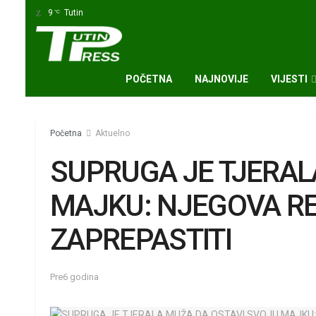
9
Tutin
°C
POČETNA
NAJNOVIJE
VIJESTI
Početna
Aktuelno
SUPRUGA JE TJERAL
MAJKU: NJEGOVA RE
ZAPREPASTITI
Pre6 godina