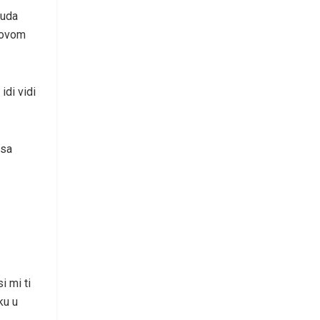
 uda
u ovom
idi vidi
 sa
i mi ti
ku u