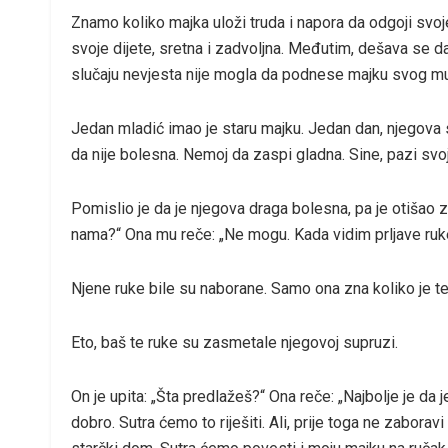
Znamo koliko majka uloži truda i napora da odgoji svoj
svoje dijete, sretna i zadvoljna. Međutim, dešava se 
slučaju nevjesta nije mogla da podnese majku svog m
Jedan mladić imao je staru majku. Jedan dan, njegova sup
da nije bolesna. Nemoj da zaspi gladna. Sine, pazi svo
Pomislio je da je njegova draga bolesna, pa je otišao z
nama?“ Ona mu reče: „Ne mogu. Kada vidim prljave ruke
Njene ruke bile su naborane. Samo ona zna koliko je te
Eto, baš te ruke su zasmetale njegovoj supruzi.
On je upita: „Šta predlažeš?“ Ona reče: „Najbolje je da 
dobro. Sutra ćemo to riješiti. Ali, prije toga ne zabor