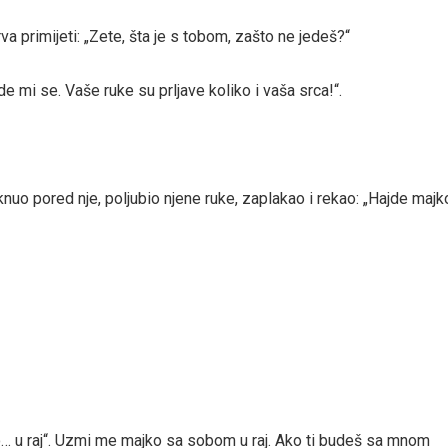
a primijeti: „Zete, šta je s tobom, zašto ne jedeš?“
e mi se. Vaše ruke su prljave koliko i vaša srca!“.
knuo pored nje, poljubio njene ruke, zaplakao i rekao: „Hajde majk
mo… u raj“. Uzmi me majko sa sobom u raj. Ako ti budeš sa mnom