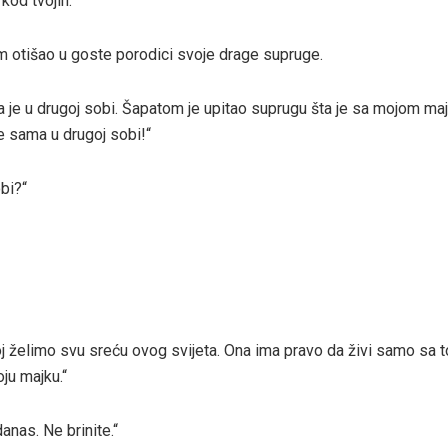
kod tvojih.“
m otišao u goste porodici svoje drage supruge.
a je u drugoj sobi. Šapatom je upitao suprugu šta je sa mojom ma
de sama u drugoj sobi!“
obi?“
 joj želimo svu sreću ovog svijeta. Ona ima pravo da živi samo sa
ju majku.“
anas. Ne brinite.“