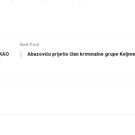
Next Post
EKAO
Abazoviću prijetio član kriminalne grupe Keljme
E