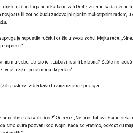
e dijete i zbog toga se nikada ne žali.Dođe vrijeme kada oženi ili
da nevjesta ili zet ne budu zadovoljni njenim mukotrpnim radom, 
uža.
ruga je napustila ručak i otišla u svoju sobu. Majka reče: „Sine, 
ju suprugu.“
a njom u sobu. Upitao je: „Ljubavi, jesi li bolesna? Zašto ne jedeš
 tvoje majke, ja ne mogu da jedem“.
ških poslova radila kako bi sina na noge podigla
je smjestiš u starački dom!“ On reče: „Ne brini ljubavi. Samo neka s
avi da smo sutra pozvani kod tvojih. Kada se vratimo, odvest ću maj