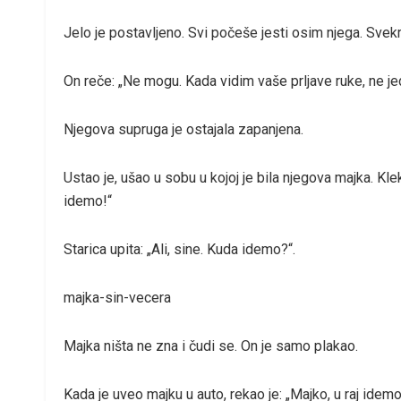
Jelo je postavljeno. Svi počeše jesti osim njega. Svekrv
On reče: „Ne mogu. Kada vidim vaše prljave ruke, ne jed
Njegova supruga je ostajala zapanjena.
Ustao je, ušao u sobu u kojoj je bila njegova majka. Kle
idemo!“
Starica upita: „Ali, sine. Kuda idemo?“.
majka-sin-vecera
Majka ništa ne zna i čudi se. On je samo plakao.
Kada je uveo majku u auto, rekao je: „Majko, u raj ide