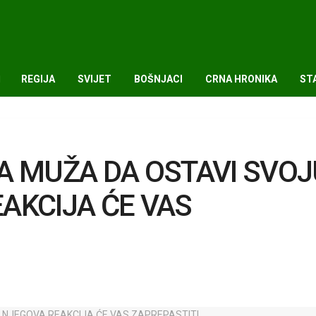
REGIJA
SVIJET
BOŠNJACI
CRNA HRONIKA
ST
A MUŽA DA OSTAVI SVOJ
AKCIJA ĆE VAS