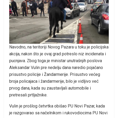
Navodno, na teritoriji Novog Pazara u toku je policijska
akcija, nakon što je ovaj grad potreslo niz incidenata i
pucnjava. Zbog toga je ministar unutrašnjih poslova
Aleksandar Vulin pre nedelju dana naredio pojačano
prisustvo policije i Žandarmerije. Prisustvo većeg
broja policajaca i žandarmerije, bilo je vidljivo već
prvog dana, kada su zaustavljali automobile i
pretresali prtljažnike.
Vulin je prošlog četvrtka obišao PU Novi Pazar, kada
je razgovarao sa načelnikom i rukovodiocima PU Novi