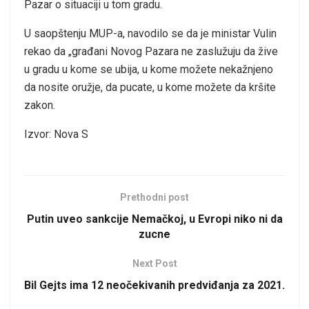
Pazar o situaciji u tom gradu.
U saopštenju MUP-a, navodilo se da je ministar Vulin
rekao da „građani Novog Pazara ne zaslužuju da žive
u gradu u kome se ubija, u kome možete nekažnjeno
da nosite oružje, da pucate, u kome možete da kršite
zakon.
Izvor: Nova S
Prethodni post
Putin uveo sankcije Nemačkoj, u Evropi niko ni da
zucne
Next Post
Bil Gejts ima 12 neočekivanih predviđanja za 2021.