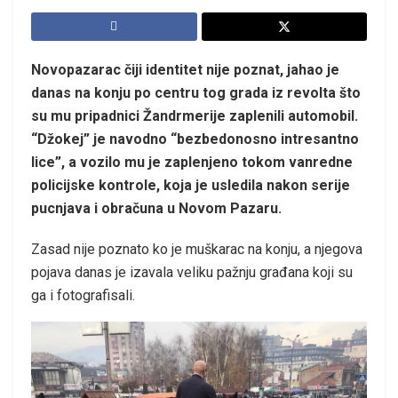
Novopazarac čiji identitet nije poznat, jahao je
danas na konju po centru tog grada iz revolta što
su mu pripadnici Žandrmerije zaplenili automobil.
“Džokej” je navodno “bezbedonosno intresantno
lice”, a vozilo mu je zaplenjeno tokom vanredne
policijske kontrole, koja je usledila nakon serije
pucnjava i obračuna u Novom Pazaru.
Zasad nije poznato ko je muškarac na konju, a njegova
pojava danas je izavala veliku pažnju građana koji su
ga i fotografisali.