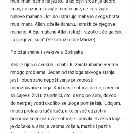
muslimani samo na jeziku, a do čijih srca nije dopro
iman, ne uznemiravajte muslimane, ne istražujte
njihove mahane. Jer, ko istražuje mahane svoga brata
muslimana, Allah, dželle šanuhu, istražit će njegove
mahane. A čiju mahanu Allah istraži, razotkrit će ga čak
i u njegovoj kući” (Et-Tirmizi i Ibn-Madže).
Položaj snahe i svekrve u Bošnjaka
Kad je riječ o svekrvi i snahi, tu zaista imamo veoma
mnogo problema. Jedan od razloga takvoga stanja
jest i obostrano nepoštivanje privatnosti i
nepoznavanje uloga. Kod nas je običaj da se, u većini
slučajeva, živi u zajednici, što, samo po sebi, dovodi
do netrpeljivosti ukoliko se uloge pomiješaju. Udajom,
mlada prelazi u tuđu kuću, u kojoj već egzistira
porodica koja ima svoje običaje i pravila. Svekrva koja
je dočekala, sina je veoma voljela, mazila i pazila.