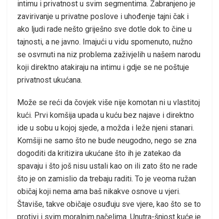
intimu i privatnost u svim segmentima. Zabranjeno je
zavirivanje u privatne poslove i uhođenje tajni čak i
ako ljudi rade nešto griješno sve dotle dok to čine u
tajnosti, a ne javno. Imajući u vidu spomenuto, nužno
se osvrnuti na niz problema zaživjelih u našem narodu
koji direktno atakiraju na intimu i gdje se ne poštuje
privatnost ukućana.
Može se reći da čovjek više nije komotan ni u vlastitoj
kući. Prvi komšija upada u kuću bez najave i direktno
ide u sobu u kojoj sjede, a možda i leže njeni stanari.
Komšiji ne samo što ne bude neugodno, nego se zna
dogoditi da kritizira ukućane što ih je zatekao da
spavaju i što još nisu ustali kao on ili zato što ne rade
što je on zamislio da trebaju raditi. To je veoma ružan
običaj koji nema ama baš nikakve osnove u vjeri.
Štaviše, takve običaje osuđuju sve vjere, kao što se to
protivi i svim moralnim načelima. Unutra-šnjost kuće je