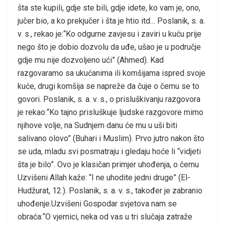
šta ste kupili, gdje ste bili, gdje idete, ko vam je, ono,
jučer bio, a ko prekjučer i šta je htio itd… Poslanik, s. a.
v. s., rekao je:“Ko odgurne zavjesu i zaviri u kuću prije
nego što je dobio dozvolu da uđe, ušao je u područje
gdje mu nije dozvoljeno ući” (Ahmed). Kad
razgovaramo sa ukućanima ili komšijama ispred svoje
kuće, drugi komšija se napreže da čuje o čemu se to
govori. Poslanik, s. a. v. s., o prisluškivanju razgovora
je rekao:“Ko tajno prisluškuje ljudske razgovore mimo
njihove volje, na Sudnjem danu će mu u uši biti
salivano olovo” (Buhari i Muslim). Prvo jutro nakon što
se uda, mladu svi posmatraju i gledaju hoće li “vidjeti
šta je bilo”. Ovo je klasičan primjer uhođenja, o čemu
Uzvišeni Allah kaže: “I ne uhodite jedni druge” (El-
Hudžurat, 12.). Poslanik, s. a. v. s., također je zabranio
uhođenje.Uzvišeni Gospodar svjetova nam se
obraća:“O vjernici, neka od vas u tri slučaja zatraže