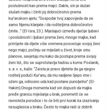
poslušnosti kao prema majci. Dakle, sin je dužan
slušati majku i činiti joj dobročinstvo prema
kur’anskom ajetu: “Gospodar tvoj zapovijeda da se
samo Njemu klanjate i da roditeljima dobročinstvo
činite…” (El-Isra, 23.). Miješajući između dječije ljubavi
i poslušnosti i ljubavi prema ženi, mnoge majke, kad
primijete da dijete više vremena posvećuje svojoj ženi
nego majci, počinju se miješati u život, kroje sinu
planove, savjetuju mu kako da postupa prema svojoj
ženi itd., što se suprotstavlja hadisu u kome Poslanik,
s. a. v. s., kaže: “Zaista je pravo djeteta da ga njegov
roditelj poduči Kur’anu, da mu nadjene lijepo ime i
oženi ga, odnosno uda kad postane punoljetno” (El-
Hakim).Onoga momenta kad sin dopusti da majka
pređe granicu miješanja u brak, poremetit će se
ravnoteža porodice i to će biti prvi korak ka izazivanju
nesuglasica u braku. Često to majka radi iz dobrih