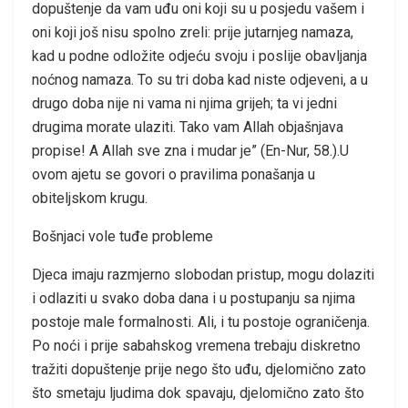
dopuštenje da vam uđu oni koji su u posjedu vašem i
oni koji još nisu spolno zreli: prije jutarnjeg namaza,
kad u podne odložite odjeću svoju i poslije obavljanja
noćnog namaza. To su tri doba kad niste odjeveni, a u
drugo doba nije ni vama ni njima grijeh; ta vi jedni
drugima morate ulaziti. Tako vam Allah objašnjava
propise! A Allah sve zna i mudar je” (En-Nur, 58.).U
ovom ajetu se govori o pravilima ponašanja u
obiteljskom krugu.
Bošnjaci vole tuđe probleme
Djeca imaju razmjerno slobodan pristup, mogu dolaziti
i odlaziti u svako doba dana i u postupanju sa njima
postoje male formalnosti. Ali, i tu postoje ograničenja.
Po noći i prije sabahskog vremena trebaju diskretno
tražiti dopuštenje prije nego što uđu, djelomično zato
što smetaju ljudima dok spavaju, djelomično zato što