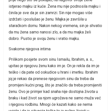
istjerao majku iz kuće. Žena mu nije podnosila majku i
činila je sve da je sin zamrzi. Sin nije mogao više
izdržati i poslušao je ženu. Majka je završila u
staračkom domu. Nakon nekog vremena, sin je shvatio
da mu žena samo nanosi zlo, a da mu majka želi
dobro. Pustio je svoju ženu i vratio majku.
Svakome njegova intima
Prilikom posjete svom sinu Ismailu, Ibrahim, a. s.,
upitao je njegovu ženu kako im je. On je rekla da im je
teško i da pate od oskudice u hrani i imetku. Ibrahim
joj je rekao da prenese njegovom sinu da treba da
promijeni kućni prag, što je značilo da treba promijeniti
ženu. Ovo je primjer kad snaha nije dostojna života u
braku i kad život sa njom ugrožava ne samo muža već
i njegovu rodbinu. Mnogi će kazati kako se nema
uvjeta i da je situacija teška te je nužno živjeti u