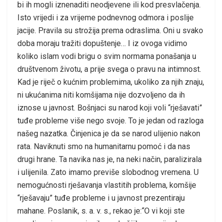
bi ih mogli iznenaditi neodjevene ili kod presvlačenja.
Isto vrijedi i za vrijeme podnevnog odmora i poslije
jacije. Pravila su strožija prema odraslima. Oni u svako
doba moraju tražiti dopuštenje… I iz ovoga vidimo
koliko islam vodi brigu o svim normama ponašanja u
društvenom životu, a prije svega o pravu na intimnost.
Kad je riječ o kućnim problemima, ukoliko za njih znaju,
ni ukućanima niti komšijama nije dozvoljeno da ih
iznose u javnost. Bošnjaci su narod koji voli “rješavati”
tuđe probleme više nego svoje. To je jedan od razloga
našeg nazatka. Činjenica je da se narod ulijenio nakon
rata. Naviknuti smo na humanitarnu pomoć i da nas
drugi hrane. Ta navika nas je, na neki način, paralizirala
i ulijenila. Zato imamo previše slobodnog vremena. U
nemogućnosti rješavanja vlastitih problema, komšije
“rješavaju” tuđe probleme i u javnost prezentiraju
mahane. Poslanik, s. a. v. s., rekao je:“O vi koji ste