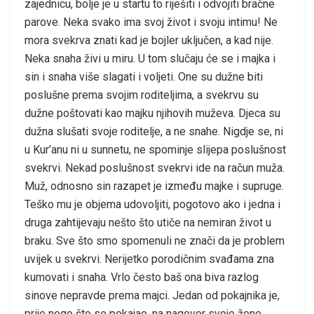
zajednicu, bolje je u startu to riješiti i odvojiti bračne
parove. Neka svako ima svoj život i svoju intimu! Ne
mora svekrva znati kad je bojler uključen, a kad nije.
Neka snaha živi u miru. U tom slučaju će se i majka i
sin i snaha više slagati i voljeti. One su dužne biti
poslušne prema svojim roditeljima, a svekrvu su
dužne poštovati kao majku njihovih muževa. Djeca su
dužna slušati svoje roditelje, a ne snahe. Nigdje se, ni
u Kur’anu ni u sunnetu, ne spominje slijepa poslušnost
svekrvi. Nekad poslušnost svekrvi ide na račun muža.
Muž, odnosno sin razapet je između majke i supruge.
Teško mu je objema udovoljiti, pogotovo ako i jedna i
druga zahtijevaju nešto što utiče na nemiran život u
braku. Sve što smo spomenuli ne znači da je problem
uvijek u svekrvi. Nerijetko porodičnim svađama zna
kumovati i snaha. Vrlo često baš ona biva razlog
sinove nepravde prema majci. Jedan od pokajnika je,
prije nego što se pokajao, na nagovor svoje žene