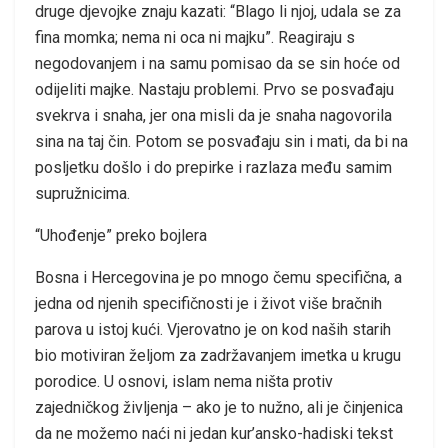
druge djevojke znaju kazati: “Blago li njoj, udala se za
fina momka; nema ni oca ni majku”. Reagiraju s
negodovanjem i na samu pomisao da se sin hoće od
odijeliti majke. Nastaju problemi. Prvo se posvađaju
svekrva i snaha, jer ona misli da je snaha nagovorila
sina na taj čin. Potom se posvađaju sin i mati, da bi na
posljetku došlo i do prepirke i razlaza među samim
supružnicima.
“Uhođenje” preko bojlera
Bosna i Hercegovina je po mnogo čemu specifična, a
jedna od njenih specifičnosti je i život više bračnih
parova u istoj kući. Vjerovatno je on kod naših starih
bio motiviran željom za zadržavanjem imetka u krugu
porodice. U osnovi, islam nema ništa protiv
zajedničkog življenja – ako je to nužno, ali je činjenica
da ne možemo naći ni jedan kur’ansko-hadiski tekst