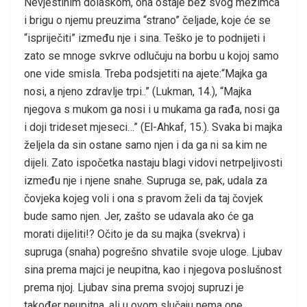
Nevjestinim dolaskom, ona ostaje bez svog mezimca
i brigu o njemu preuzima “strano” čeljade, koje će se
“ispriječiti” između nje i sina. Teško je to podnijeti i
zato se mnoge svkrve odlučuju na borbu u kojoj samo
one vide smisla. Treba podsjetiti na ajete:“Majka ga
nosi, a njeno zdravlje trpi..” (Lukman, 14.), “Majka
njegova s mukom ga nosi i u mukama ga rađa, nosi ga
i doji trideset mjeseci…” (El-Ahkaf, 15.). Svaka bi majka
željela da sin ostane samo njen i da ga ni sa kim ne
dijeli. Zato ispočetka nastaju blagi vidovi netrpeljivosti
između nje i njene snahe. Supruga se, pak, udala za
čovjeka kojeg voli i ona s pravom želi da taj čovjek
bude samo njen. Jer, zašto se udavala ako će ga
morati dijeliti!? Očito je da su majka (svekrva) i
supruga (snaha) pogrešno shvatile svoje uloge. Ljubav
sina prema majci je neupitna, kao i njegova poslušnost
prema njoj. Ljubav sina prema svojoj supruzi je
također neupitna, ali u ovom slučaju nema one