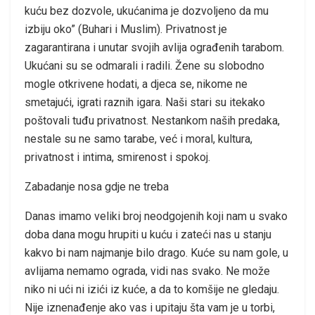
kuću bez dozvole, ukućanima je dozvoljeno da mu
izbiju oko” (Buhari i Muslim). Privatnost je
zagarantirana i unutar svojih avlija ograđenih tarabom.
Ukućani su se odmarali i radili. Žene su slobodno
mogle otkrivene hodati, a djeca se, nikome ne
smetajući, igrati raznih igara. Naši stari su itekako
poštovali tuđu privatnost. Nestankom naših predaka,
nestale su ne samo tarabe, već i moral, kultura,
privatnost i intima, smirenost i spokoj.
Zabadanje nosa gdje ne treba
Danas imamo veliki broj neodgojenih koji nam u svako
doba dana mogu hrupiti u kuću i zateći nas u stanju
kakvo bi nam najmanje bilo drago. Kuće su nam gole, u
avlijama nemamo ograda, vidi nas svako. Ne može
niko ni ući ni izići iz kuće, a da to komšije ne gledaju.
Nije iznenađenje ako vas i upitaju šta vam je u torbi,