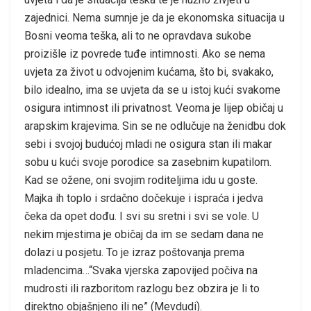
zajednici. Nema sumnje je da je ekonomska situacija u
Bosni veoma teška, ali to ne opravdava sukobe
proizišle iz povrede tuđe intimnosti. Ako se nema
uvjeta za život u odvojenim kućama, što bi, svakako,
bilo idealno, ima se uvjeta da se u istoj kući svakome
osigura intimnost ili privatnost. Veoma je lijep običaj u
arapskim krajevima. Sin se ne odlučuje na ženidbu dok
sebi i svojoj budućoj mladi ne osigura stan ili makar
sobu u kući svoje porodice sa zasebnim kupatilom.
Kad se ožene, oni svojim roditeljima idu u goste.
Majka ih toplo i srdačno dočekuje i ispraća i jedva
čeka da opet dođu. I svi su sretni i svi se vole. U
nekim mjestima je običaj da im se sedam dana ne
dolazi u posjetu. To je izraz poštovanja prema
mladencima…“Svaka vjerska zapovijed počiva na
mudrosti ili razboritom razlogu bez obzira je li to
direktno objašnjeno ili ne” (Mevdudi).