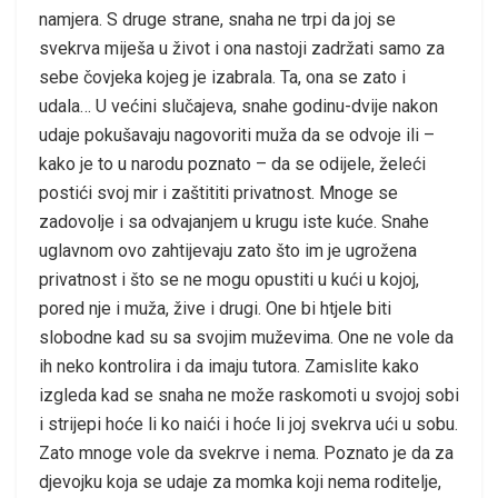
namjera. S druge strane, snaha ne trpi da joj se
svekrva miješa u život i ona nastoji zadržati samo za
sebe čovjeka kojeg je izabrala. Ta, ona se zato i
udala… U većini slučajeva, snahe godinu-dvije nakon
udaje pokušavaju nagovoriti muža da se odvoje ili –
kako je to u narodu poznato – da se odijele, želeći
postići svoj mir i zaštititi privatnost. Mnoge se
zadovolje i sa odvajanjem u krugu iste kuće. Snahe
uglavnom ovo zahtijevaju zato što im je ugrožena
privatnost i što se ne mogu opustiti u kući u kojoj,
pored nje i muža, žive i drugi. One bi htjele biti
slobodne kad su sa svojim muževima. One ne vole da
ih neko kontrolira i da imaju tutora. Zamislite kako
izgleda kad se snaha ne može raskomoti u svojoj sobi
i strijepi hoće li ko naići i hoće li joj svekrva ući u sobu.
Zato mnoge vole da svekrve i nema. Poznato je da za
djevojku koja se udaje za momka koji nema roditelje,