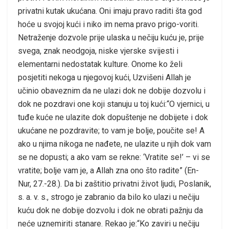
privatni kutak ukućana. Oni imaju pravo raditi šta god
hoće u svojoj kući i niko im nema pravo prigo-voriti.
Netraženje dozvole prije ulaska u nečiju kuću je, prije
svega, znak neodgoja, niske vjerske svijesti i
elementarni nedostatak kulture. Onome ko želi
posjetiti nekoga u njegovoj kući, Uzvišeni Allah je
učinio obaveznim da ne ulazi dok ne dobije dozvolu i
dok ne pozdravi one koji stanuju u toj kući:“O vjernici, u
tuđe kuće ne ulazite dok dopuštenje ne dobijete i dok
ukućane ne pozdravite; to vam je bolje, poučite se! A
ako u njima nikoga ne nađete, ne ulazite u njih dok vam
se ne dopusti; a ako vam se rekne: ‘Vratite se!’ – vi se
vratite; bolje vam je, a Allah zna ono što radite” (En-
Nur, 27.-28.). Da bi zaštitio privatni život ljudi, Poslanik,
s. a. v. s., strogo je zabranio da bilo ko ulazi u nečiju
kuću dok ne dobije dozvolu i dok ne obrati pažnju da
neće uznemiriti stanare. Rekao je:“Ko zaviri u nečiju