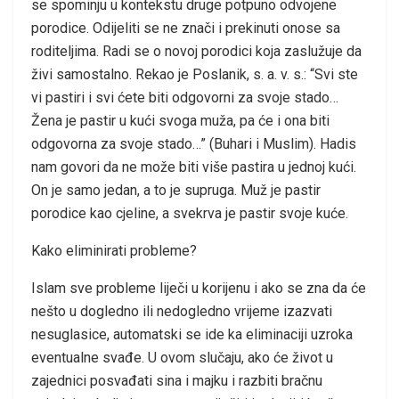
se spominju u kontekstu druge potpuno odvojene
porodice. Odijeliti se ne znači i prekinuti onose sa
roditeljima. Radi se o novoj porodici koja zaslužuje da
živi samostalno. Rekao je Poslanik, s. a. v. s.: “Svi ste
vi pastiri i svi ćete biti odgovorni za svoje stado…
Žena je pastir u kući svoga muža, pa će i ona biti
odgovorna za svoje stado…” (Buhari i Muslim). Hadis
nam govori da ne može biti više pastira u jednoj kući.
On je samo jedan, a to je supruga. Muž je pastir
porodice kao cjeline, a svekrva je pastir svoje kuće.
Kako eliminirati probleme?
Islam sve probleme liječi u korijenu i ako se zna da će
nešto u dogledno ili nedogledno vrijeme izazvati
nesuglasice, automatski se ide ka eliminaciji uzroka
eventualne svađe. U ovom slučaju, ako će život u
zajednici posvađati sina i majku i razbiti bračnu