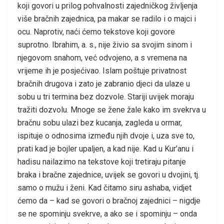
koji govori u prilog pohvalnosti zajedničkog življenja
više bračnih zajednica, pa makar se radilo i o majci i
ocu. Naprotiv, naći ćemo tekstove koji govore
suprotno. Ibrahim, a. s., nije živio sa svojim sinom i
njegovom snahom, već odvojeno, a s vremena na
vrijeme ih je posjećivao. Islam poštuje privatnost
bračnih drugova i zato je zabranio djeci da ulaze u
sobu u tri termina bez dozvole. Stariji uvijek moraju
tražiti dozvolu. Mnoge se žene žale kako im svekrva u
bračnu sobu ulazi bez kucanja, zagleda u ormar,
ispituje o odnosima između njih dvoje i, uza sve to,
prati kad je bojler upaljen, a kad nije. Kad u Kur’anu i
hadisu nailazimo na tekstove koji tretiraju pitanje
braka i bračne zajednice, uvijek se govori u dvojini, tj.
samo o mužu i ženi. Kad čitamo siru ashaba, vidjet
ćemo da – kad se govori o bračnoj zajednici – nigdje
se ne spominju svekrve, a ako se i spominju – onda