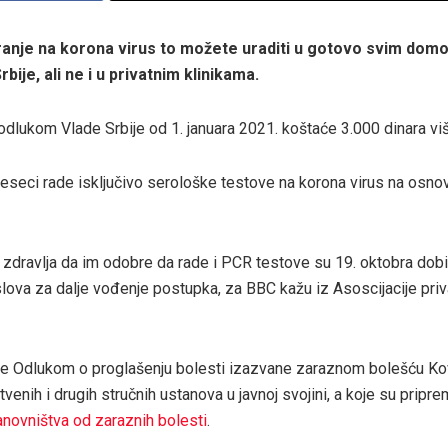
tiranje na korona virus to možete uraditi u gotovo svim dom
bije, ali ne i u privatnim klinikama.
 odlukom Vlade Srbije od 1. januara 2021. koštaće 3.000 dinara vi
 meseci rade isključivo serološke testove na korona virus na osno
 zdravlja da im odobre da rade i PCR testove su 19. oktobra dobi
lova za dalje vođenje postupka, za BBC kažu iz Asoscijacije priv
a je Odlukom o proglašenju bolesti izazvane zaraznom bolešću K
venih i drugih stručnih ustanova u javnoj svojini, a koje su pripre
anovništva od zaraznih bolesti
.