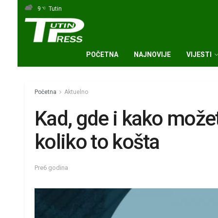
9
Tutin
°C
POČETNA
NAJNOVIJE
VIJESTI
Početna
Aktuelno
Kad, gde i kako možete
koliko to košta
Pre6 godina