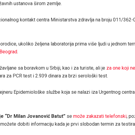
ržavnih ustanova širom zemlje.
onalnog kontakt centra Ministarstva zdravlja na broju 011/362
odice, ukoliko željena laboratorija prima više ljudi u jednom ter
 Beograd
.
avljane sa boravkom u Srbiji, kao i za turiste, ali je
za one koji n
ra za PCR test i 2.939 dinara za brzi serološki test.
neru Epidemiološke službe koja se nalazi iza Urgentnog centra
je “Dr Milan Jovanović Batut”
se
može zakazati telefonski
, p
možete dobiti informaciju kada je prvi slobodan termin za testira