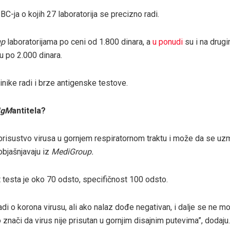
BC-ja o kojih 27 laboratorija se precizno radi.
up
laboratorijama po ceni od 1.800 dinara, a
u ponudi
su i na drug
u po 2.000 dinara.
linike radi i brze antigenske testove.
IgM
antitela?
e prisustvo virusa u gornjem respiratornom traktu i može da se u
bjašnjavaju iz
MediGroup.
 testa je oko 70 odsto, specifičnost 100 odsto.
di o korona virusu, ali ako nalaz dođe negativan, i dalje se ne m
znači da virus nije prisutan u gornjim disajnim putevima”, dodaju.