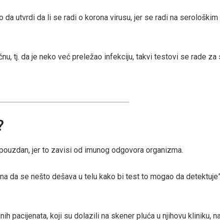
 da utvrdi da li se radi o korona virusu, jer se radi na serološkim
nu, tj. da je neko već preležao infekciju, takvi testovi se rade za
?
o pouzdan, jer to zavisi od imunog odgovora organizma.
 da se nešto dešava u telu kako bi test to mogao da detektuje”
h pacijenata, koji su dolazili na skener pluća u njihovu kliniku, 