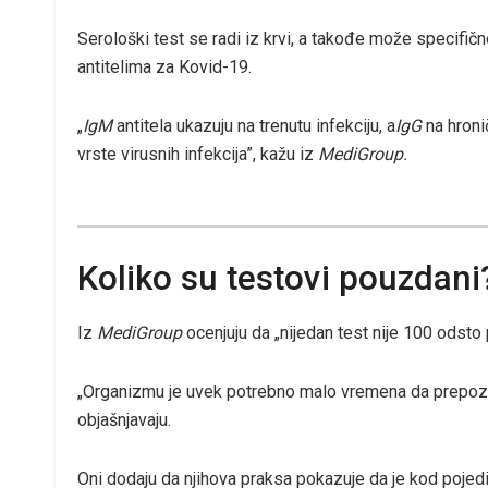
Serološki test se radi iz krvi, a takođe može specifično
antitelima za Kovid-19.
„
IgM
antitela ukazuju na trenutu infekciju, a
I
gG
na hronič
vrste virusnih infekcija”, kažu iz
MediGroup.
Koliko su testovi pouzdani
Iz
MediGroup
ocenjuju da „nijedan test nije 100 odst
„Organizmu je uvek potrebno malo vremena da prepozna
objašnjavaju.
Oni dodaju da njihova praksa pokazuje da je kod pojedini