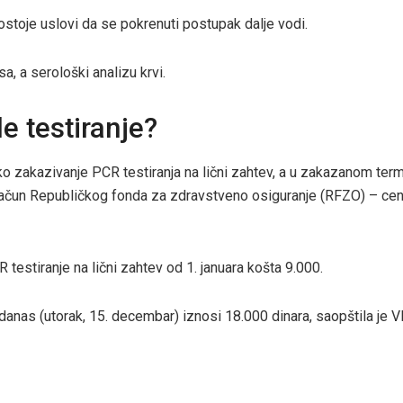
stoje uslovi da se pokrenuti postupak dalje vodi.
, a serološki analizu krvi.
e testiranje?
 zakazivanje PCR testiranja na lični zahtev, a u zakazanom ter
ačun Republičkog fonda za zdravstveno osiguranje (RFZO) – cen
testiranje na lični zahtev od 1. januara košta 9.000.
 danas (utorak, 15. decembar) iznosi 18.000 dinara, saopštila je V