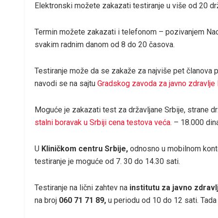
Elektronski možete zakazati testiranje u više od 20 d
Termin možete zakazati i telefonom – pozivanjem Naci
svakim radnim danom od 8 do 20 časova.
Testiranje može da se zakaže za najviše pet članova por
navodi se na sajtu
Gradskog zavoda za javno zdravlje
Moguće je zakazati test za državljane Srbije, strane drž
stalni boravak u Srbiji cena testova veća.
– 18.000 dina
U
Kliničkom centru Srbije,
odnosno u mobilnom kontej
testiranje je moguće od 7. 30 do 14.30 sati.
Testiranje na lični zahtev na
i
nstitut
u
za javno zdravl
na broj
060 71 71 89
,
u periodu od 10 do 12 sati. Tada 