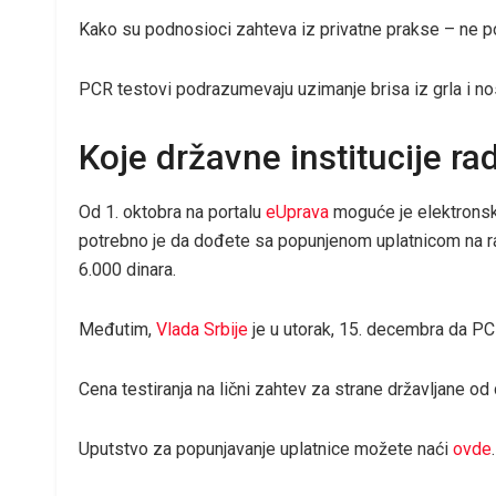
Kako su podnosioci zahteva iz privatne prakse – ne po
PCR testovi podrazumevaju uzimanje brisa iz grla i nosa
Koje državne institucije rad
Od 1. oktobra na portalu
eUprava
moguće je elektronsko
potrebno je da dođete sa popunjenom uplatnicom na r
6.000 dinara.
Međutim,
Vlada Srbije
je u utorak, 15. decembra da PCR 
Cena testiranja na lični zahtev za strane državljane od
Uputstvo za popunjavanje uplatnice možete naći
ovde
.