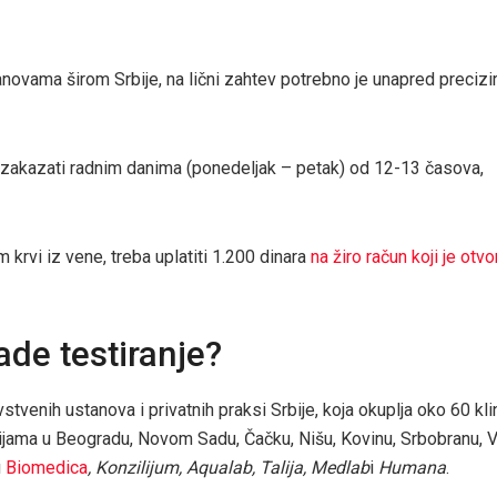
anovama širom Srbije, na lični zahtev potrebno je unapred precizir
 zakazati radnim danima (ponedeljak – petak) od 12-13 časova,
 krvi iz vene, treba uplatiti 1.200 dinara
na žiro račun koji je otv
ade testiranje?
tvenih ustanova i privatnih praksi Srbije, koja okuplja oko 60 kli
rijama u Beogradu, Novom Sadu, Čačku, Nišu, Kovinu, Srbobranu, V
u
Biomedica
, Konzilijum, Aqualab, Talija, Medlab
i
Humana
.