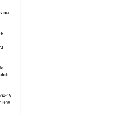
ovima
še.
vu
le
atnih
ovid-19
mljene