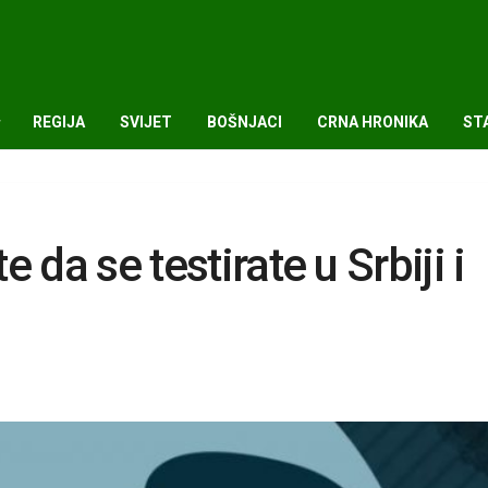
REGIJA
SVIJET
BOŠNJACI
CRNA HRONIKA
ST
 da se testirate u Srbiji i