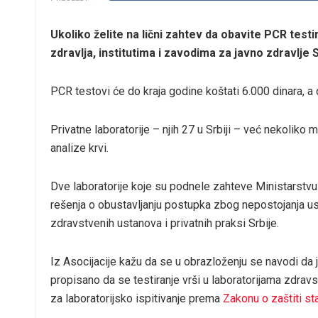
Ukoliko želite na lični zahtev da obavite PCR tes
zdravlja, institutima i zavodima za javno zdravlje Sr
PCR testovi će do kraja godine koštati 6.000 dinara, a
Privatne laboratorije – njih 27 u Srbiji – već nekoliko
analize krvi.
Dve laboratorije koje su podnele zahteve Ministarstvu
rešenja o obustavljanju postupka zbog nepostojanja us
zdravstvenih ustanova i privatnih praksi Srbije.
Iz Asocijacije kažu da se u obrazloženju se navodi d
propisano da se testiranje vrši u laboratorijama zdravst
za laboratorijsko ispitivanje prema
Zakonu o zaštiti st