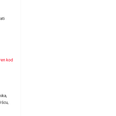
ati
oren kod
nika,
ršcu,