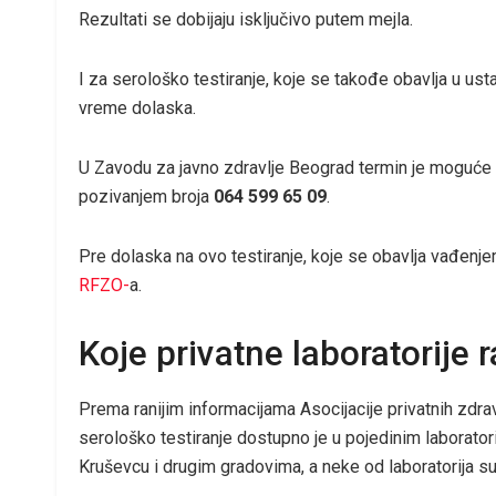
Rezultati se dobijaju isključivo putem mejla.
I za serološko testiranje, koje se takođe obavlja u ust
vreme dolaska.
U Zavodu za javno zdravlje Beograd termin je moguće
pozivanjem broja
064 599 65 09
.
Pre dolaska na ovo testiranje, koje se obavlja vađenjem
RFZO-
a.
Koje privatne laboratorije r
Prema ranijim informacijama Asocijacije privatnih zdravs
serološko testiranje dostupno je u pojedinim laborato
Kruševcu i drugim gradovima, a neke od laboratorija s