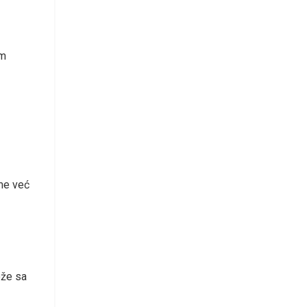
im
zme već
ože sa