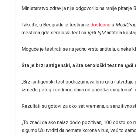
Ministarstvo zdravlja nije odgovorilo na ranije pitanje B
Takođe, u Beogradu je testiranje
dostupno
u
MediGro
mestima gde serološki test na
I
gG
i
IgM
antitela koštaj
Moguće je testirati se na jednu vrstu antitela, a neke k
Šta je brzi antigenski, a šta serološki test na
I
gG
i
„Brzi antigenski test podrazumeva bris grla i utvrđuj
između petog i sedmog dana od početka simptoma”, o
Rezultati su gotovi za oko sat vremena, a senzitivnost
„To znači da ako nalaz dođe pozitivan, 100 odsto se ra
sigurnošću tvrditi da nemate korona virus, već to samo 